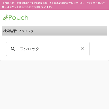
【お知らせ】 2026年8月からPouch［ポーチ］は不定期更新となりました。『サチコと神ねこ
様』は
ロケットニュース24
で公開しています。
Pouch［ポーチ］
検索結果:
フジロック