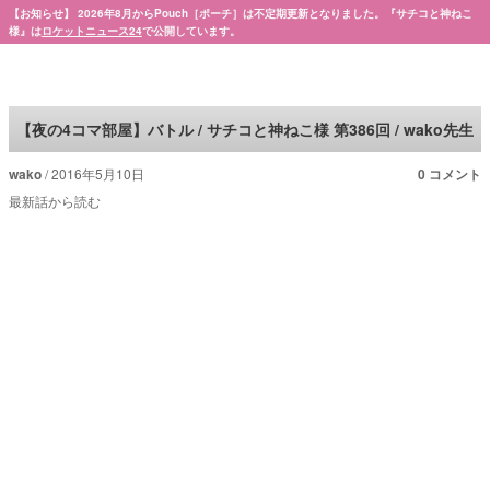
【お知らせ】 2026年8月からPouch［ポーチ］は不定期更新となりました。『サチコと神ねこ
様』は
ロケットニュース24
で公開しています。
Pouch［ポーチ］
【夜の4コマ部屋】バトル / サチコと神ねこ様 第386回 / wako先生
wako
2016年5月10日
0 コメント
最新話から読む