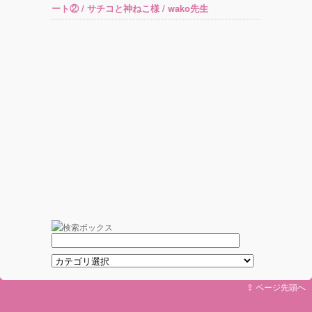
ート② / サチコと神ねこ様 / wako先生
⇪ ページ先頭へ