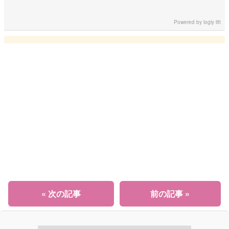
Powered by
logly lift
« 次の記事
前の記事 »