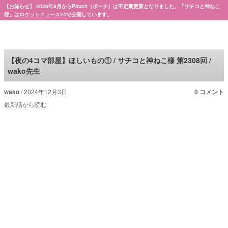
【お知らせ】 2026年8月からPouch［ポーチ］は不定期更新となりました。『サチコと神ねこ
様』は
ロケットニュース24
で公開しています。
Pouch［ポーチ］
【夜の4コマ部屋】ほしいもの① / サチコと神ねこ様 第2308回 /
wako先生
wako
2024年12月3日
0 コメント
最新話から読む