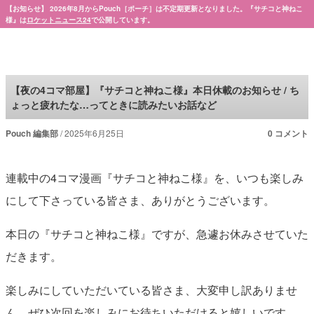
【お知らせ】 2026年8月からPouch［ポーチ］は不定期更新となりました。『サチコと神ねこ
様』は
ロケットニュース24
で公開しています。
Pouch［ポーチ］
【夜の4コマ部屋】『サチコと神ねこ様』本日休載のお知らせ / ち
ょっと疲れたな…ってときに読みたいお話など
Pouch 編集部
2025年6月25日
0 コメント
連載中の4コマ漫画『サチコと神ねこ様』を、いつも楽しみ
にして下さっている皆さま、ありがとうございます。
本日の『サチコと神ねこ様』ですが、急遽お休みさせていた
だきます。
楽しみにしていただいている皆さま、大変申し訳ありませ
ん。ぜひ次回を楽しみにお待ちいただけると嬉しいです。