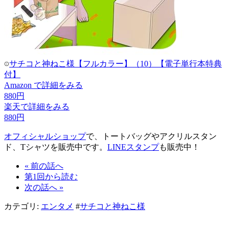
サチコと神ねこ様【フルカラー】（10）【電子単行本特典
付】
Amazon で詳細をみる
880円
楽天で詳細をみる
880円
オフィシャルショップ
で、トートバッグやアクリルスタン
ド、Tシャツを販売中です。
LINEスタンプ
も販売中！
« 前の話へ
第1回から読む
次の話へ »
カテゴリ:
エンタメ
#
サチコと神ねこ様