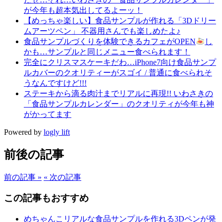
が今年も超本気出してるよーッ！
【めっちゃ楽しい】食品サンプルが作れる「3Dドリー
ムアーツペン」 不器用さんでも楽しめたよ♪
食品サンプルづくりを体験できるカフェがOPEN
し
かも…サンプルと同じメニュー食べられます！
完全にクリスマスケーキだわ…iPhone7向け食品サンプ
ルカバーのクオリティーがスゴイ / 普通に食べられそ
うなんですけど!!!
ステーキから滴る肉汁までリアルに再現!! いわさきの
「食品サンプルカレンダー」のクオリティが今年も神
がかってます
Powered by
logly lift
前後の記事
前の記事 »
« 次の記事
この記事もおすすめ
めちゃんこリアルな食品サンプルを作れる3Dペンが発