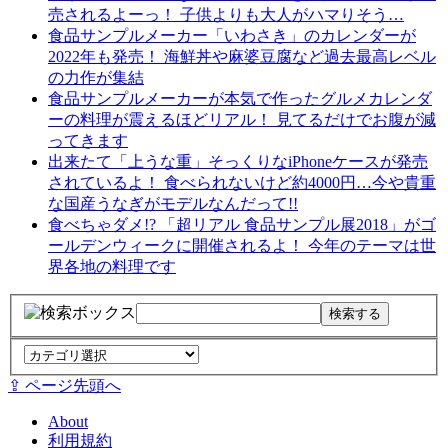
売されるよーっ！ 子供よりも大人がハマりそう…
食品サンプルメーカー「いわさき」のカレンダーが
2022年も発売！ 海鮮丼や麻婆豆腐など過去最高レベル
の力作が集結
食品サンプルメーカーが本気で作ったグルメカレンダ
ーの料理が震えるほどリアル！ 見てるだけでお腹が減
ってきます
出来たて「上うな重」そっくりなiPhoneケースが発売
されているよ！ 食べられないけど約4000円…今や貴重
な国産うなぎがモデルなんだって!!
食べちゃダメ!? 「超リアル 食品サンプル展2018」がゴ
ールデンウィークに開催されるよ！ 今年のテーマは世
界各地の料理です
⇪ ページ先頭へ
About
利用規約