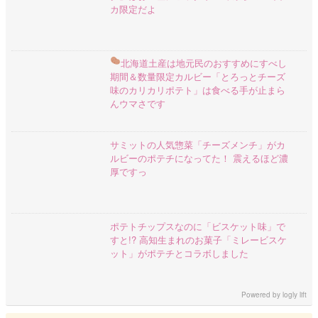
カ限定だよ
北海道土産は地元民のおすすめにすべし
期間＆数量限定カルビー「とろっとチーズ
味のカリカリポテト」は食べる手が止まら
んウマさです
サミットの人気惣菜「チーズメンチ」がカ
ルビーのポテチになってた！ 震えるほど濃
厚ですっ
ポテトチップスなのに「ビスケット味」で
すと!? 高知生まれのお菓子「ミレービスケ
ット」がポテチとコラボしました
Powered by
logly lift