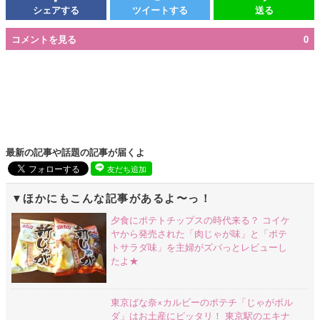
シェアする
ツイートする
送る
コメントを見る
0
最新の記事や話題の記事が届くよ
友だち追加
ほかにもこんな記事があるよ〜っ！
夕食にポテトチップスの時代来る？ コイケ
ヤから発売された「肉じゃが味」と「ポテ
トサラダ味」を主婦がズバっとレビューし
たよ★
東京ばな奈×カルビーのポテチ「じゃがボル
ダ」はお土産にピッタリ！ 東京駅のエキナ