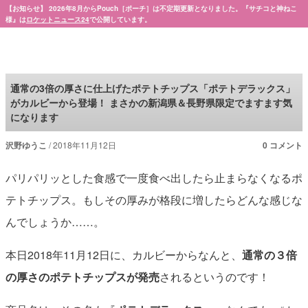
【お知らせ】 2026年8月からPouch［ポーチ］は不定期更新となりました。『サチコと神ねこ
様』は
ロケットニュース24
で公開しています。
Pouch［ポーチ］
通常の3倍の厚さに仕上げたポテトチップス「ポテトデラックス」
がカルビーから登場！ まさかの新潟県＆長野県限定でますます気
になります
沢野ゆうこ
2018年11月12日
0 コメント
パリパリッとした食感で一度食べ出したら止まらなくなるポ
テトチップス。もしその厚みが格段に増したらどんな感じな
んでしょうか……。
本日2018年11月12日に、カルビーからなんと、
通常の３倍
の厚さのポテトチップスが発売
されるというのです！