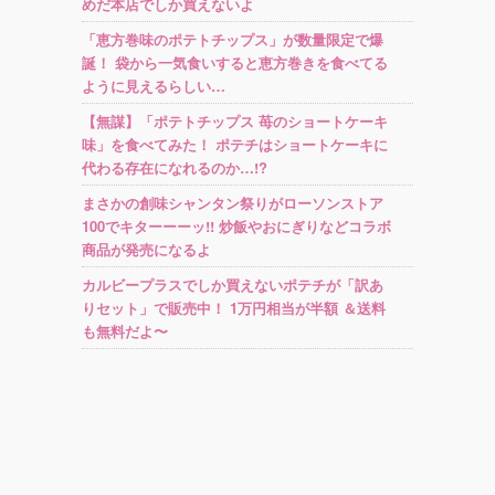
めだ本店でしか買えないよ
「恵方巻味のポテトチップス」が数量限定で爆
誕！ 袋から一気食いすると恵方巻きを食べてる
ように見えるらしい…
【無謀】「ポテトチップス 苺のショートケーキ
味」を食べてみた！ ポテチはショートケーキに
代わる存在になれるのか…!?
まさかの創味シャンタン祭りがローソンストア
100でキターーーッ!! 炒飯やおにぎりなどコラボ
商品が発売になるよ
カルビープラスでしか買えないポテチが「訳あ
りセット」で販売中！ 1万円相当が半額 ＆送料
も無料だよ〜