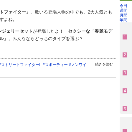
今日
週間
トファイター」
。数いる登場人物の中でも、2大人気とも
月間
すよね。
年間
ンジェリーセット
が登場したよ！
セクシーな「春麗モデ
ル」
。みんなならどっちのタイプを選ぶ？
続きを読む
#
ストリートファイターII
#
スポーティー
#
ノンワイ