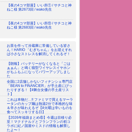
【夜の4コマ部屋】いい所① / サチコと神
ねこ様 第2673回 / wako先生
【夜の4コマ部屋】いい所⑪ / サチコと神
ねこ様 第2683回 / wako先生
お茶を作って冷蔵庫に常備している皆さ
ん！HARIO 「むぎちゃん」をお迎えすれ
ば小さなストレスを解消してくれるぞ！
【朗報】バッテリーがなくなると「ごは
ぁぁん」と鳴く猫型ワイヤレスイヤホン
がもふもふになってパワーアップしまし
た
全国に2店舗しかないフィナンシェ専門店
「BEAN to FINANCIER」が手土産にぴっ
たりすぎる！【#舞台女優の手土産リス
ト】
これは本物だ…!! ファミマで買えるマーラ
ータンのカップ麺は熱湯2分で本格的な味
＆辛さが味わえるぞ【#火曜は辛いものを
食べてスッキリする日】
【2026年福袋まとめ⑥】今週は目移り必
至！マクドナルドとフランフランの初コ
ラボに紀ノ国屋やミスドの情報も解禁し
たよ〜！