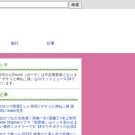
旅行
仕事
らせ
年8月からPouch［ポーチ］は不定期更新となりま
『サチコと神ねこ様』は
ロケットニュース24
で
ています。
記事
の4コマ部屋】いい所⑪ / サチコと神ねこ様 第
3回 / wako先生
点がつながる快感！高橋一生×斎藤工×水上恒司
rime Originalドラマ『犯罪者』はイッキ見が止ま
い傑作ミステリーです【#カウチポテトのお供】
かたで銀ぶら2026】銀座のど真ん中で盆踊り！