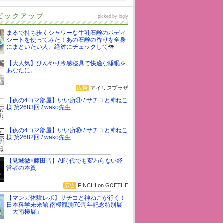
ピックアップ
picked by
logly
まるで持ち歩くシャワーな牛乳石鹸のボディ
シートを使ってみた！あの石鹸の香りを全身
にまといたい人、絶対にチェックして
【大人気】ひんやり冷感寝具で快適な睡眠を
あなたに。
広告
アイリスプラザ
【夜の4コマ部屋】いい所⑪ / サチコと神ねこ
様 第2683回 / wako先生
【夜の4コマ部屋】いい所⑩ / サチコと神ねこ
様 第2682回 / wako先生
【見城徹×藤田晋】AI時代でも変わらない経
営者の本質
広告
FINCHI on GOETHE
【マンガ体験レポ】サチコと神ねこが行く！
日本科学未来館 南極観測70周年記念特別展
「大南極展」