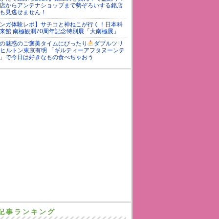
店からアンテナショップまで勢ぞろいする銘店
も見逃せません！
ンガ体験レポ】サチコと神ねこが行く！日本科
来館 南極観測70周年記念特別展「大南極展」
の魅惑のご褒美タイムにぴったり
ダブルツリ
yヒルトン東京有明 「ギルティーアフタヌーンテ
」で今日は好きなもの食べちゃおう
記事ランキング