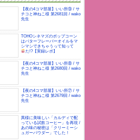
【夜の4コマ部屋】いい所⑨ / サ
チコと神ねこ様 第2681回 / wako
先生
TOHOシネマズのポップコーン
はバターフレーバーオイルをマ
シマシできちゃうって知って
た!?
【実録レポ】
【夜の4コマ部屋】いい所⑧ / サ
チコと神ねこ様 第2680回 / wako
先生
【夜の4コマ部屋】いい所⑦ / サ
チコと神ねこ様 第2679回 / wako
先生
異様に美味しい「カルディで配
っている試飲コーヒー」を再現 /
あの味の秘密は「クリーミーシ
ュガーパウダー」でした！