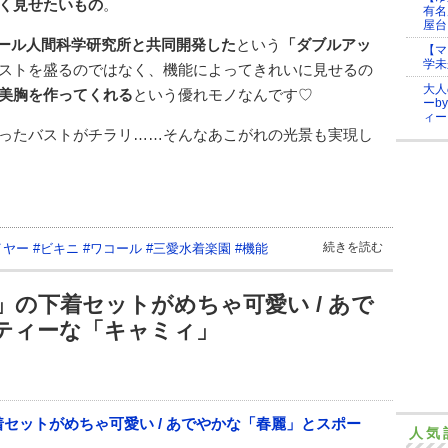
く見せたいもの
。
有名
屋台
ール人間科学研究所と共同開発した
という
「ダブルアッ
【マ
学未
ストを盛るのではなく、機能によってきれいに見せるの
大人
美胸を作ってくれる
という優れモノなんです♡
ーb
ィー
ったバストがチラリ……そんなあこがれの光景も実現し
続きを読む
イヤー
#
ビキニ
#
ワコール
#
三愛水着楽園
#
機能
の下着セットがめちゃ可愛い / あで
ティーな「キャミィ」
人気