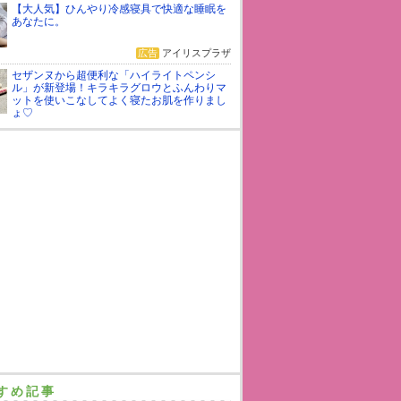
【大人気】ひんやり冷感寝具で快適な睡眠を
あなたに。
広告
アイリスプラザ
セザンヌから超便利な「ハイライトペンシ
ル」が新登場！キラキラグロウとふんわりマ
ットを使いこなしてよく寝たお肌を作りまし
ょ♡
すめ記事