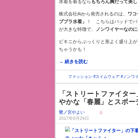
水着を着るなら
もちろん胸だって美し
株式会社Aiから発売されるのは、
ワコ
プブラ水着」
！ こちらはパッドでバ
が大きな特徴で、
ノンワイヤーなのに
ビキニからぷっくりと形よく盛り上が
ちゃうかも！
→ 続きを読む
ファッション
#
スイムウェア
#
ノンワ
「ストリートファイター」
やかな「春麗」とスポー
鷺ノ宮やよい
0
2017年8月29日