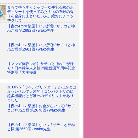
まるで持ち歩くシャワーな牛乳石鹸のボ
ディシートを使ってみた！あの石鹸の香
りを全身にまといたい人、絶対にチェッ
クして
【夜の4コマ部屋】いい所⑩ / サチコと神
ねこ様 第2682回 / wako先生
【夜の4コマ部屋】いい所⑨ / サチコと神
ねこ様 第2681回 / wako先生
【マンガ体験レポ】サチコと神ねこが行
く！日本科学未来館 南極観測70周年記念
特別展「大南極展」
3COINS「ラベルプリンター」がほかとは
違うレベルで天才的！コンパクトなのに
超多機能だけど唯一のデメリットがあり
ました…
【夜の4コマ部屋】お金がないッ① / サチ
コと神ねこ様 第2670回 / wako先生
【夜の4コマ部屋】ないッ / サチコと神ね
こ様 第2669回 / wako先生