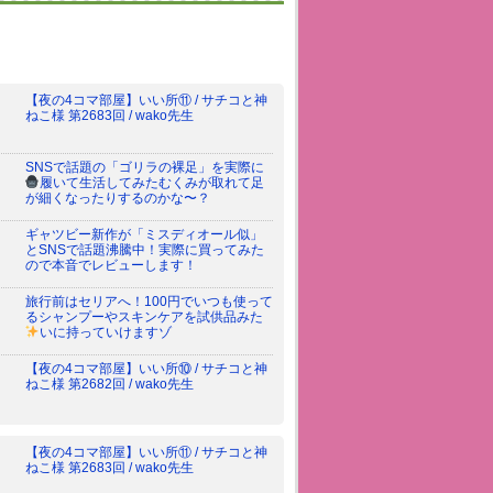
【夜の4コマ部屋】いい所⑪ / サチコと神
ねこ様 第2683回 / wako先生
SNSで話題の「ゴリラの裸足」を実際に
履いて生活してみた
むくみが取れて足
が細くなったりするのかな〜？
ギャツビー新作が「ミスディオール似」
とSNSで話題沸騰中！実際に買ってみた
ので本音でレビューします！
旅行前はセリアへ！100円でいつも使って
るシャンプーやスキンケアを試供品みた
いに持っていけますゾ
【夜の4コマ部屋】いい所⑩ / サチコと神
ねこ様 第2682回 / wako先生
【夜の4コマ部屋】いい所⑪ / サチコと神
ねこ様 第2683回 / wako先生