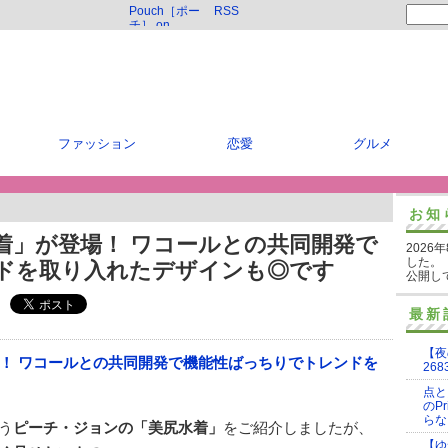
Pouch［ポー
RSS
チ］ on
Twitter
ファッション
恋愛
グルメ
お知
着」が登場！ ワコールとの共同開発で
2026
した。
ドを取り入れたデザインも◎です
公開し
最新
【夜
268
点と
のP
らな
う
ピーチ・ジョンの「美尻水着」
をご紹介しましたが、
【ゆ