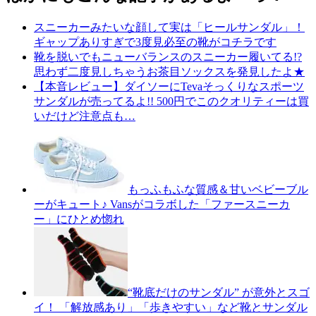
スニーカーみたいな顔して実は「ヒールサンダル」！
ギャップありすぎで3度見必至の靴がコチラです
靴を脱いでもニューバランスのスニーカー履いてる!?
思わず二度見しちゃうお茶目ソックスを発見したよ★
【本音レビュー】ダイソーにTevaそっくりなスポーツ
サンダルが売ってるよ!! 500円でこのクオリティーは買
いだけど注意点も…
もっふもふな質感＆甘いベビーブル
ーがキュート♪ Vansがコラボした「ファースニーカ
ー」にひとめ惚れ
“靴底だけのサンダル” が意外とスゴ
イ！ 「解放感あり」「歩きやすい」など靴とサンダル