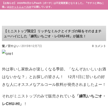
【お知らせ】 2026年8月からPouch［ポーチ］は不定期更新となりました。『サチコと神ねこ
様』は
ロケットニュース24
で公開しています。
Pouch［ポーチ］
【ミニストップ限定】リッチなミルクとイチゴの味をそのままチ
ューハイにした「練乳いちごオ・レCHU-HI」が誕生！
鷺ノ宮やよい
2015年12月7日
0 コメント
外は寒いし家飲みが楽しくなる季節。「なんぞおいしいお酒
はないかな？」とお探しの皆さん！ 12月1日に甘いもの好
きな人にオススメなアルコール飲料が発売されましたよー！
それがミニストップのみで販売されている
「練乳いちごオ・
レCHU-HI」
！