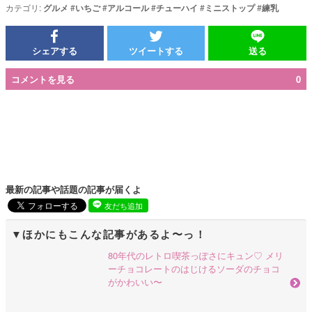
カテゴリ:
グルメ
#
いちご
#
アルコール
#
チューハイ
#
ミニストップ
#
練乳
シェアする
ツイートする
送る
コメントを見る
0
最新の記事や話題の記事が届くよ
友だち追加
ほかにもこんな記事があるよ〜っ！
80年代のレトロ喫茶っぽさにキュン♡ メリ
ーチョコレートのはじけるソーダのチョコ
がかわいい〜