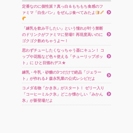
定番なのに個性派？真っ白＆もちもち食感のフ
ァミマ「白生パン」をぜんぶ食べてみたよ
「練乳を飲み干したい」という憧れが叶う禁断
のドリンクがファミマに登場‼︎ 再現度高いのに
ゴクゴク飲めちゃうよ〜！
思わずチューしたくなっちゃう器にキュン！ コ
ップや花瓶など色々使える「チューリップポッ
ト」に ひと目惚れデス★
練乳・牛乳・砂糖の3つだけで絶品「ジェラー
ト」が作れる♪ 森永乳業の公式レシピだよ
コメダ名物「かき氷」がスタート！ ゼリー入り
「コーヒーミルク氷」どこか懐かしい「みかん
氷」が新登場だよ