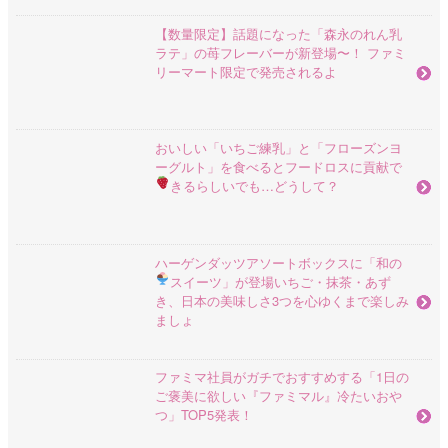
【数量限定】話題になった「森永のれん乳
ラテ」の苺フレーバーが新登場〜！ ファミ
リーマート限定で発売されるよ
おいしい「いちご練乳」と「フローズンヨ
ーグルト」を食べるとフードロスに貢献で
きるらしい
でも…どうして？
ハーゲンダッツアソートボックスに「和の
スイーツ」が登場
いちご・抹茶・あず
き、日本の美味しさ3つを心ゆくまで楽しみ
ましょ
ファミマ社員がガチでおすすめする「1日の
ご褒美に欲しい『ファミマル』冷たいおや
つ」TOP5発表！