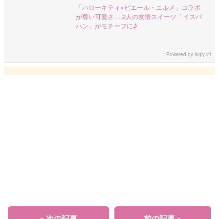
「ハローキティ×ピエール・エルメ」コラボ
が尊い可愛さ… 2人の友情スイーツ「イスパ
ハン」がモチーフに♪
Powered by
logly lift
« 次の記事
前の記事 »