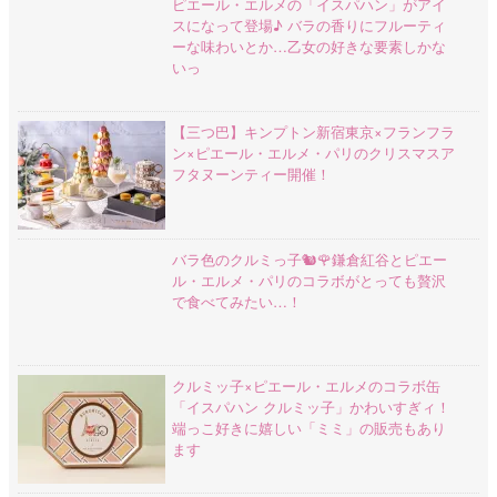
ピエール・エルメの「イスパハン」がアイ
スになって登場♪ バラの香りにフルーティ
ーな味わいとか…乙女の好きな要素しかな
いっ
【三つ巴】キンプトン新宿東京×フランフラ
ン×ピエール・エルメ・パリのクリスマスア
フタヌーンティー開催！
バラ色のクルミっ子🐿️🌹鎌倉紅谷とピエー
ル・エルメ・パリのコラボがとっても贅沢
で食べてみたい…！
クルミッ子×ピエール・エルメのコラボ缶
「イスパハン クルミッ子」かわいすぎィ！
端っこ好きに嬉しい「ミミ」の販売もあり
ます