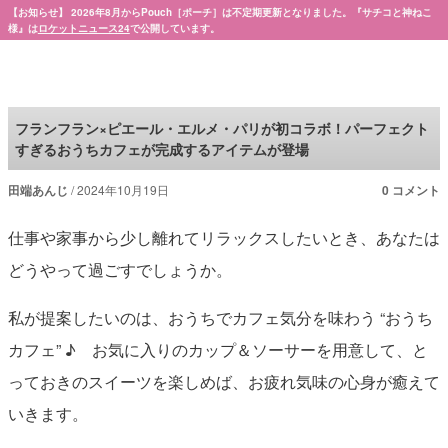
【お知らせ】 2026年8月からPouch［ポーチ］は不定期更新となりました。『サチコと神ねこ
様』は
ロケットニュース24
で公開しています。
Pouch［ポーチ］
フランフラン×ピエール・エルメ・パリが初コラボ！パーフェクト
すぎるおうちカフェが完成するアイテムが登場
田端あんじ
2024年10月19日
0 コメント
仕事や家事から少し離れてリラックスしたいとき、あなたは
どうやって過ごすでしょうか。
私が提案したいのは、おうちでカフェ気分を味わう “おうち
カフェ” ♪ お気に入りのカップ＆ソーサーを用意して、と
っておきのスイーツを楽しめば、お疲れ気味の心身が癒えて
いきます。