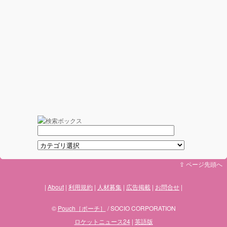
⇪ ページ先頭へ
About
利用規約
人材募集
広告掲載
お問合せ
©
Pouch［ポーチ］
/ SOCIO CORPORATION
ロケットニュース24
|
英語版