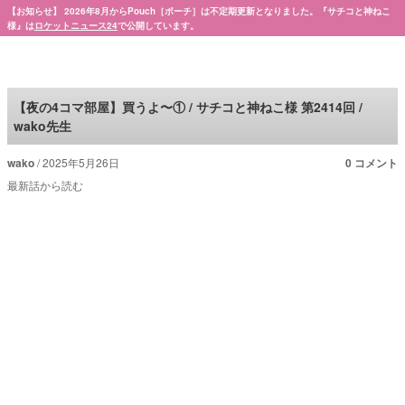
【お知らせ】 2026年8月からPouch［ポーチ］は不定期更新となりました。『サチコと神ねこ
様』は
ロケットニュース24
で公開しています。
Pouch［ポーチ］
【夜の4コマ部屋】買うよ〜① / サチコと神ねこ様 第2414回 /
wako先生
wako
2025年5月26日
0 コメント
最新話から読む