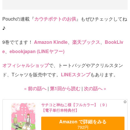
Pouchの連載『
カウチポテトのお供
』もぜひチェックしてね
♪
9巻でてます！
Amazon Kindle
、
楽天ブックス
、
BookLiv
e
、
ebookjapan (LINEヤフー)
オフィシャルショップ
で、トートバッグやアクリルスタン
ド、Tシャツを販売中です。
LINEスタンプ
もあります。
« 前の話へ
第1回から読む
次の話へ »
サチコと神ねこ様【フルカラー】（９）
【電子単行本特典付】
Amazon で詳細をみる
792円