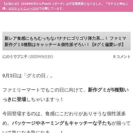
【お知らせ】 2026年8月からPouch［ポーチ］は不定期更新となりました。『サチコと神ねこ
様』は
ロケットニュース24
で公開しています。
Pouch［ポーチ］
新レア食感にもちむっちなバナナにゴリゴリ弾力系…！ ファミマ
新作グミ5種類はキャッチー＆個性派ぞろい！【#グミ偏愛レポ】
にのうでプニ子
2025年9月3日
0 コメント
9月3日は「グミの日」。
ファミリーマートでもこの日に向けて、
新作グミが5種類い
っきに登場
しちゃいますっ！
今回登場するのは、食感にこだわりがありそうな個性派多
め。
パッケージやネーミングもキャッチーな子たち
が揃って
いて気になる気になる……！