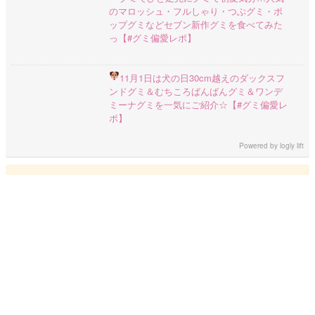
のマロッシュ・フルしゃり・つぶグミ・ポ
ップグミなどセブン新作グミを食べてみた
っ【#グミ偏愛レポ】
11月1日は犬の日
30cm越えのダックスフ
ンドグミ＆むちころばんばんグミ＆ワンデ
ミーナグミを一気にご紹介☆【#グミ偏愛レ
ポ】
Powered by
logly lift