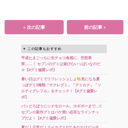
« 次の記事
前の記事 »
この記事もおすすめ
平成たまごっちに生チョコ食感に、空想果
実……！ セブンのグミは遊び心いっぱいなのだ
☆【#グミ偏愛レポ】
暑い日はグミでリフレッシュしよ
気になる夏
っぽグミ3種類「サクレグミ」「グミカク」「ソ
ルティグレフル」をチェック！【#グミ偏愛レ
ポ】
パンどろぼうにシナモロール、ヨギボーまで…!!
セブンの新作グミはパケ買い必至なラインナッ
プだよ！【#グミ偏愛レポ】
夏だ！元気だ！スイカグミだ!! あなたはビーチ