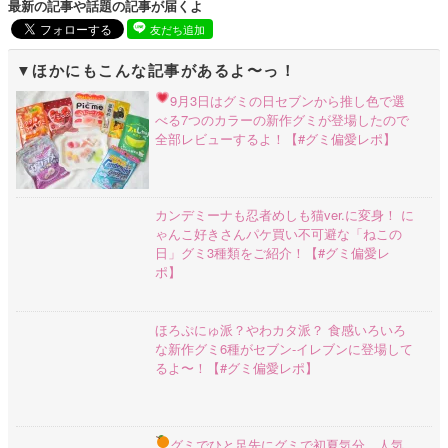
最新の記事や話題の記事が届くよ
友だち追加
ほかにもこんな記事があるよ〜っ！
9月3日はグミの日
セブンから推し色で選
べる7つのカラーの新作グミが登場したので
全部レビューするよ！【#グミ偏愛レポ】
カンデミーナも忍者めしも猫ver.に変身！ に
ゃんこ好きさんパケ買い不可避な「ねこの
日」グミ3種類をご紹介！【#グミ偏愛レ
ポ】
ほろぷにゅ派？やわカタ派？ 食感いろいろ
な新作グミ6種がセブン-イレブンに登場して
るよ〜！【#グミ偏愛レポ】
グミでひと足先にグミで初夏気分…
人気