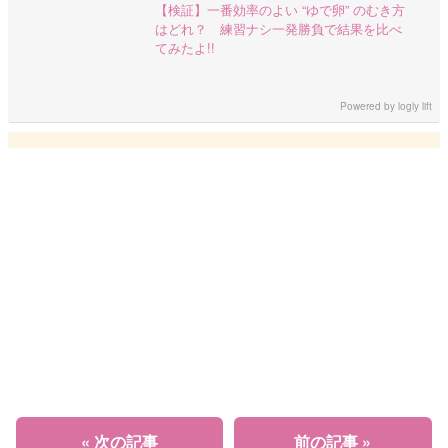
【検証】一番効率のよい “ゆで卵” のむき方
はどれ？ 練習ナシ一発勝負で結果を比べ
てみたよ!!
Powered by
logly lift
« 次の記事
前の記事 »