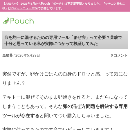
【お知らせ】 2026年8月からPouch［ポーチ］は不定期更新となりました。『サチコと神ねこ
様』は
ロケットニュース24
で公開しています。
Pouch［ポーチ］
卵を均一に混ぜるための専用ツール「まぜ卵」って必要？菜箸で
十分と思っている私が実際につかって検証してみた
黒猫葵
2026年5月29日
0 コメント
突然ですが、卵かけごはんの白身のドロッと感、って気にな
りません？
テキトーに混ぜてそのまま卵焼きを作ると、まだらになって
しまうこともあって。そんな
卵の混ぜ方問題を解決する専用
ツールが存在する
と聞いてつい購入しちゃいました。
実際に使ってみたので本音でレビューしていきます！