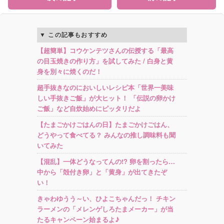
この記事もおすすめ
【超簡単】コウケンテツさんの伝授する「最高
の目玉焼きの作り方」を試してみた / 白身と黄
身を別々に焼くのだ！
超手抜きなのにおいしいレシピ本「世界一美味
しい手抜きご飯」が大ヒット！ 「伝説の卵かけ
ご飯」など自炊始めにピッタリだよ
【たまごかけごはんの日】たまごかけごはん、
どうやって食べてる？ みんなの推し調味料も聞
いてみた
【混乱】一体どうなってんの!? 卵を割ったら…
中から「殻付き卵」と「黄身」が出てきたぞ
い！
きゃわゆうう～い、ひよこちゃんだっ！ チキン
ラーメンの「メレンゲしろたまメーカー」が当
たるキャンペーン始まるよ♪