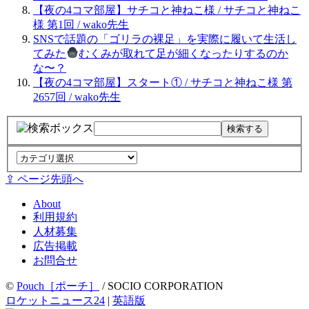
【夜の4コマ部屋】サチコと神ねこ様 / サチコと神ねこ
様 第1回 / wako先生
SNSで話題の「ゴリラの裸足」を実際に履いて生活し
てみた
むくみが取れて足が細くなったりするのか
な〜？
【夜の4コマ部屋】スタート① / サチコと神ねこ様 第
2657回 / wako先生
⇪ ページ先頭へ
About
利用規約
人材募集
広告掲載
お問合せ
©
Pouch［ポーチ］
/ SOCIO CORPORATION
ロケットニュース24
|
英語版