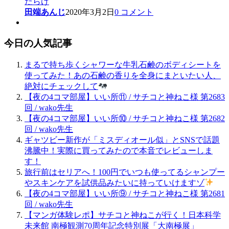
だらけ
田端あんじ
2020年3月2日
0 コメント
今日の人気記事
まるで持ち歩くシャワーな牛乳石鹸のボディシートを
使ってみた！あの石鹸の香りを全身にまといたい人、
絶対にチェックして
【夜の4コマ部屋】いい所⑪ / サチコと神ねこ様 第2683
回 / wako先生
【夜の4コマ部屋】いい所⑩ / サチコと神ねこ様 第2682
回 / wako先生
ギャツビー新作が「ミスディオール似」とSNSで話題
沸騰中！実際に買ってみたので本音でレビューしま
す！
旅行前はセリアへ！100円でいつも使ってるシャンプー
やスキンケアを試供品みたいに持っていけますゾ
【夜の4コマ部屋】いい所⑨ / サチコと神ねこ様 第2681
回 / wako先生
【マンガ体験レポ】サチコと神ねこが行く！日本科学
未来館 南極観測70周年記念特別展「大南極展」