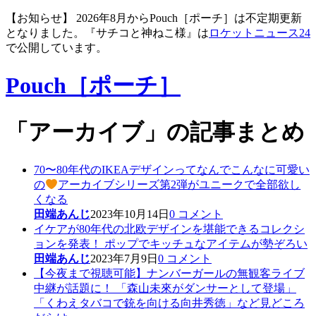
【お知らせ】 2026年8月からPouch［ポーチ］は不定期更新
となりました。『サチコと神ねこ様』は
ロケットニュース24
で公開しています。
Pouch［ポーチ］
「アーカイブ」の記事まとめ
70〜80年代のIKEAデザインってなんでこんなに可愛い
の
アーカイブシリーズ第2弾がユニークで全部欲し
くなる
田端あんじ
2023年10月14日
0 コメント
イケアが80年代の北欧デザインを堪能できるコレクシ
ョンを発表！ ポップでキッチュなアイテムが勢ぞろい
田端あんじ
2023年7月9日
0 コメント
【今夜まで視聴可能】ナンバーガールの無観客ライブ
中継が話題に！ 「森山未來がダンサーとして登場」
「くわえタバコで銃を向ける向井秀徳」など見どころ