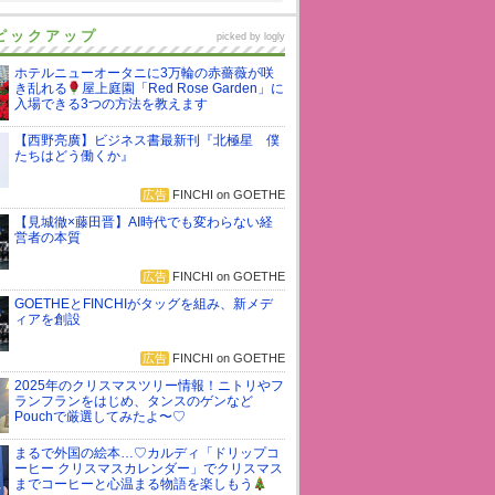
ピックアップ
picked by
logly
ホテルニューオータニに3万輪の赤薔薇が咲
き乱れる
屋上庭園「Red Rose Garden」に
入場できる3つの方法を教えます
【西野亮廣】ビジネス書最新刊『北極星 僕
たちはどう働くか』
広告
FINCHI on GOETHE
【見城徹×藤田晋】AI時代でも変わらない経
営者の本質
広告
FINCHI on GOETHE
GOETHEとFINCHIがタッグを組み、新メデ
ィアを創設
広告
FINCHI on GOETHE
2025年のクリスマスツリー情報！ニトリやフ
ランフランをはじめ、タンスのゲンなど
Pouchで厳選してみたよ〜♡
まるで外国の絵本…♡カルディ「ドリップコ
ーヒー クリスマスカレンダー」でクリスマス
までコーヒーと心温まる物語を楽しもう