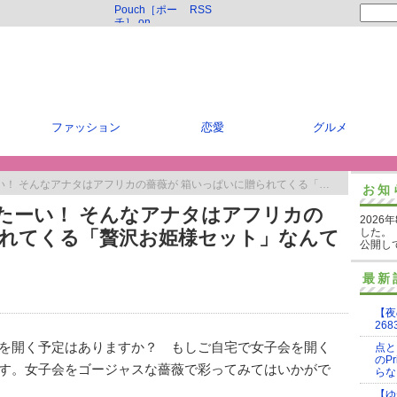
Pouch［ポー
RSS
チ］ on
Twitter
ファッション
恋愛
グルメ
なアナタはアフリカの薔薇が 箱いっぱいに贈られてくる「贅沢お姫様セット」なんていかが？
お知
たーい！ そんなアナタはアフリカの
2026
した。
られてくる「贅沢お姫様セット」なんて
公開し
最新
【夜
268
を開く予定はありますか？ もしご自宅で女子会を開く
点と
のP
す。女子会をゴージャスな薔薇で彩ってみてはいかがで
らな
【ゆ