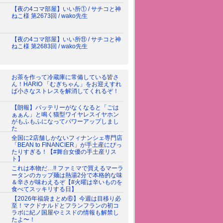
【夜の4コマ部屋】いい所① / サチコと神
ねこ様 第2673回 / wako先生
【夜の4コマ部屋】いい所⑪ / サチコと神
ねこ様 第2683回 / wako先生
お茶を作って冷蔵庫に常備している皆さ
ん！HARIO 「むぎちゃん」をお迎えすれ
ば小さなストレスを解消してくれるぞ！
【朗報】バッテリーがなくなると「ごは
ぁぁん」と鳴く猫型ワイヤレスイヤホン
がもふもふになってパワーアップしまし
た
全国に2店舗しかないフィナンシェ専門店
「BEAN to FINANCIER」が手土産にぴっ
たりすぎる！【#舞台女優の手土産リス
ト】
これは本物だ…!! ファミマで買えるマーラ
ータンのカップ麺は熱湯2分で本格的な味
＆辛さが味わえるぞ【#火曜は辛いものを
食べてスッキリする日】
【2026年福袋まとめ⑥】今週は目移り必
至！マクドナルドとフランフランの初コ
ラボに紀ノ国屋やミスドの情報も解禁し
たよ〜！