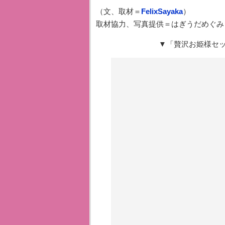
（文、取材＝
FelixSayaka
）
取材協力、写真提供＝はぎうだめぐみ
▼「贅沢お姫様セ