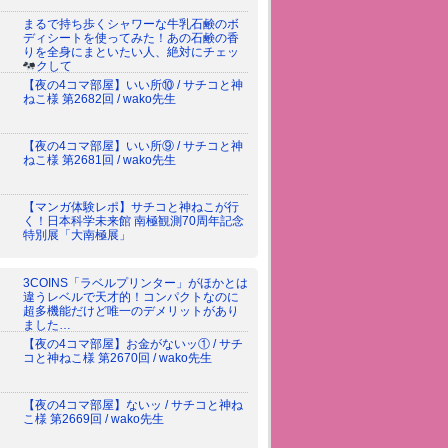
まるで持ち歩くシャワーな牛乳石鹸のボ
ディシートを使ってみた！あの石鹸の香
りを全身にまといたい人、絶対にチェッ
クして
【夜の4コマ部屋】いい所⑩ / サチコと神
ねこ様 第2682回 / wako先生
【夜の4コマ部屋】いい所⑨ / サチコと神
ねこ様 第2681回 / wako先生
【マンガ体験レポ】サチコと神ねこが行
く！日本科学未来館 南極観測70周年記念
特別展「大南極展」
3COINS「ラベルプリンター」がほかとは
違うレベルで天才的！コンパクトなのに
超多機能だけど唯一のデメリットがあり
ました…
【夜の4コマ部屋】お金がないッ① / サチ
コと神ねこ様 第2670回 / wako先生
【夜の4コマ部屋】ないッ / サチコと神ね
こ様 第2669回 / wako先生