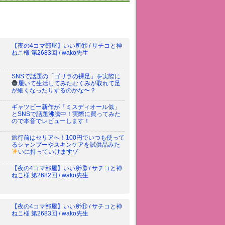
【夜の4コマ部屋】いい所⑪ / サチコと神
ねこ様 第2683回 / wako先生
SNSで話題の「ゴリラの裸足」を実際に
履いて生活してみた
むくみが取れて足
が細くなったりするのかな〜？
ギャツビー新作が「ミスディオール似」
とSNSで話題沸騰中！実際に買ってみた
ので本音でレビューします！
旅行前はセリアへ！100円でいつも使って
るシャンプーやスキンケアを試供品みた
いに持っていけますゾ
【夜の4コマ部屋】いい所⑩ / サチコと神
ねこ様 第2682回 / wako先生
【夜の4コマ部屋】いい所⑪ / サチコと神
ねこ様 第2683回 / wako先生