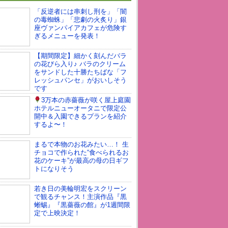
「反逆者には串刺し刑を」「闇
の毒蜘蛛」「悲劇の火炙り」銀
座ヴァンパイアカフェが危険す
ぎるメニューを発表！
【期間限定】細かく刻んだバラ
の花びら入り♪ バラのクリーム
をサンドした十勝たちばな「フ
レッシュパンセ」がおいしそう
です
3万本の赤薔薇が咲く屋上庭園
ホテルニューオータニで限定公
開中＆入園できるプランを紹介
するよ〜！
まるで本物のお花みたい…！ 生
チョコで作られた“食べられるお
花のケーキ”が最高の母の日ギフ
トになりそう
若き日の美輪明宏をスクリーン
で観るチャンス！主演作品『黒
蜥蜴』『黒薔薇の館』が1週間限
定で上映決定！