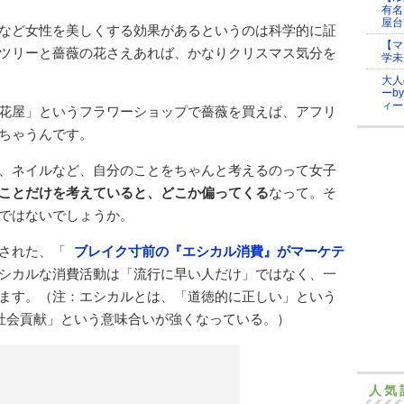
有名
屋台
など女性を美しくする効果があるというのは科学的に証
【マ
ツリーと薔薇の花さえあれば、かなりクリスマス気分を
学未
大人
ーb
ィー
花屋」というフラワーショップで薔薇を買えば、アフリ
ちゃうんです。
、ネイルなど、自分のことをちゃんと考えるのって女子
ことだけを考えていると、どこか偏ってくる
なって。そ
ではないでしょうか。
された、「
ブレイク寸前の『エシカル消費』がマーケテ
シカルな消費活動は「流行に早い人だけ」ではなく、一
ます。（注：エシカルとは、「道徳的に正しい」という
社会貢献」という意味合いが強くなっている。）
人気