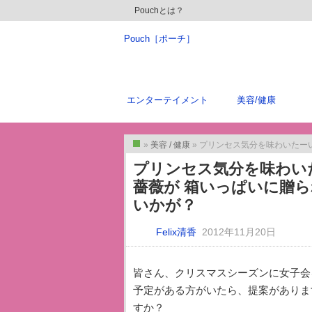
Pouchとは？
Pouch［ポーチ］
エンターテイメント
美容/健康
»
美容 / 健康
» プリンセス気分を味わいたーい！ そん
トップ
プリンセス気分を味わい
薔薇が 箱いっぱいに贈
いかが？
Felix清香
2012年11月20日
皆さん、クリスマスシーズンに女子会
予定がある方がいたら、提案がありま
すか？