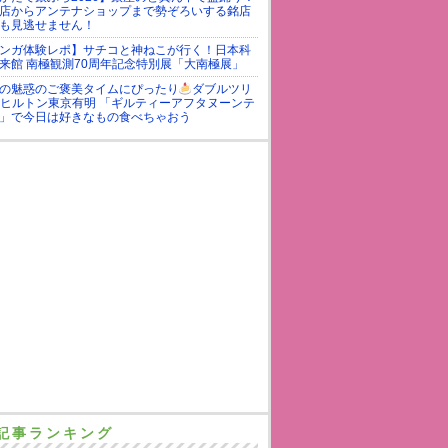
店からアンテナショップまで勢ぞろいする銘店
も見逃せません！
ンガ体験レポ】サチコと神ねこが行く！日本科
来館 南極観測70周年記念特別展「大南極展」
の魅惑のご褒美タイムにぴったり
ダブルツリ
yヒルトン東京有明 「ギルティーアフタヌーンテ
」で今日は好きなもの食べちゃおう
記事ランキング