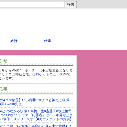
旅行
仕事
らせ
年8月からPouch［ポーチ］は不定期更新となりま
『サチコと神ねこ様』は
ロケットニュース24
で
ています。
記事
の4コマ部屋】いい所⑪ / サチコと神ねこ様 第
3回 / wako先生
点がつながる快感！高橋一生×斎藤工×水上恒司
rime Originalドラマ『犯罪者』はイッキ見が止ま
い傑作ミステリーです【#カウチポテトのお供】
かたで銀ぶら2026】銀座のど真ん中で盆踊り！