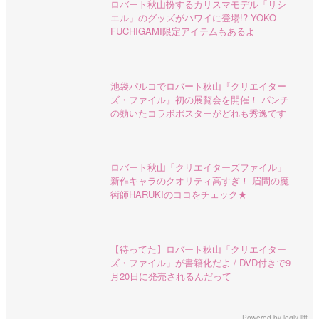
ロバート秋山扮するカリスマモデル「リシ
エル」のグッズがハワイに登場!? YOKO
FUCHIGAMI限定アイテムもあるよ
池袋パルコでロバート秋山『クリエイター
ズ・ファイル』初の展覧会を開催！ パンチ
の効いたコラボポスターがどれも秀逸です
ロバート秋山「クリエイターズファイル」
新作キャラのクオリティ高すぎ！ 眉間の魔
術師HARUKIのココをチェック★
【待ってた】ロバート秋山「クリエイター
ズ・ファイル」が書籍化だよ / DVD付きで9
月20日に発売されるんだって
Powered by
logly lift