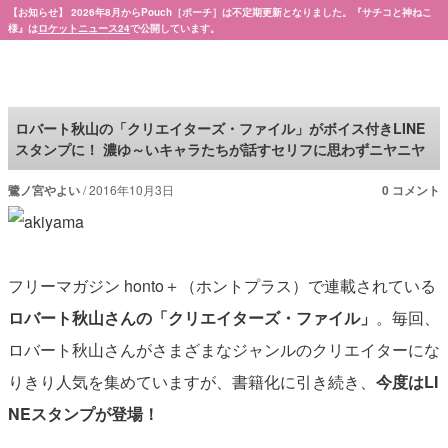
【お知らせ】 2026年8月からPouch［ポーチ］は不定期更新となりました。『サチコと神ねこ
様』は
ロケットニュース24
で公開しています。
Pouch［ポーチ］
ロバート秋山の「クリエイターズ・ファイル」がボイス付きLINE
スタンプに！ 濃ゆ～いキャラたちが話すセリフに思わずニヤニヤ
鷺ノ宮やよい
2016年10月3日
0 コメント
フリーマガジン honto＋（ホントプラス）で連載されている
ロバート秋山さんの「クリエイターズ・ファイル」
。毎回、
ロバート秋山さんがさまざまなジャンルのクリエイターにな
りきり人気を集めていますが、書籍化に引き続き、
今度はLI
NEスタンプが登場！