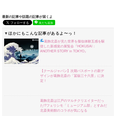
最新の記事や話題の記事が届くよ
友だち追加
ほかにもこんな記事があるよ〜っ！
葛飾北斎が見た世界を擬似体験
五感を駆
使した新感覚の展覧会『HOKUSAI：
ANOTHER STORY in TOKYO』
【クールジャパン】次期パスポートの新デ
ザインが葛飾北斎の「冨嶽三十六景」に決
定！
葛飾北斎は江戸のマルチクリエイターだっ
た!?フェリシモ「ミュージアム部」とすみだ
北斎美術館のコラボが気になる