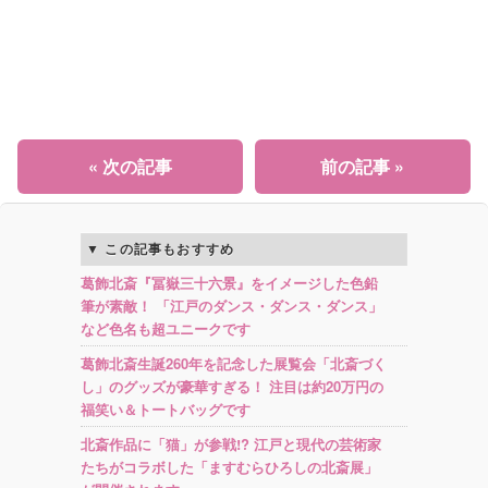
« 次の記事
前の記事 »
この記事もおすすめ
葛飾北斎『冨嶽三十六景』をイメージした色鉛
筆が素敵！ 「江戸のダンス・ダンス・ダンス」
など色名も超ユニークです
葛飾北斎生誕260年を記念した展覧会「北斎づく
し」のグッズが豪華すぎる！ 注目は約20万円の
福笑い＆トートバッグです
北斎作品に「猫」が参戦!? 江戸と現代の芸術家
たちがコラボした「ますむらひろしの北斎展」