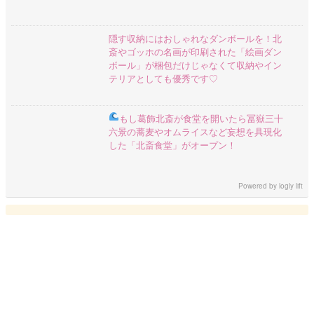
隠す収納にはおしゃれなダンボールを！北
斎やゴッホの名画が印刷された「絵画ダン
ボール」が梱包だけじゃなくて収納やイン
テリアとしても優秀です♡
もし葛飾北斎が食堂を開いたら
冨嶽三十
六景の蕎麦やオムライスなど妄想を具現化
した「北斎食堂」がオープン！
Powered by
logly lift