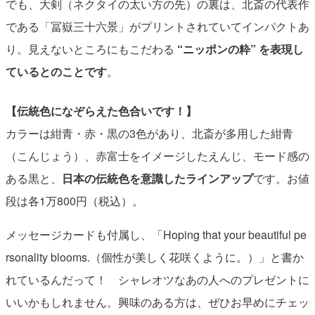
でも、大剣（ネクタイの太い方の先）の裏は、北斎の代表作
である「冨嶽三十六景」がプリントされていてインパクトあ
り。見えないところにもこだわる
“ニッポンの粋” を表現し
ているとのことです
。
【伝統色になぞらえた色合いです！】
カラーは紺青・赤・黒の3色があり、北斎が多用した紺青
（こんじょう）、赤富士をイメージしたえんじ、モード感の
ある黒と、
日本の伝統色を意識したラインアップ
です。お値
段は各1万800円（税込）。
メッセージカードも付属し、「Hoping that your beautiful pe
rsonality blooms.（個性が美しく花咲くように。）」と書か
れているんだって！ シャレオツなあの人へのプレゼントに
いいかもしれません。興味のある方は、ぜひお早めにチェッ