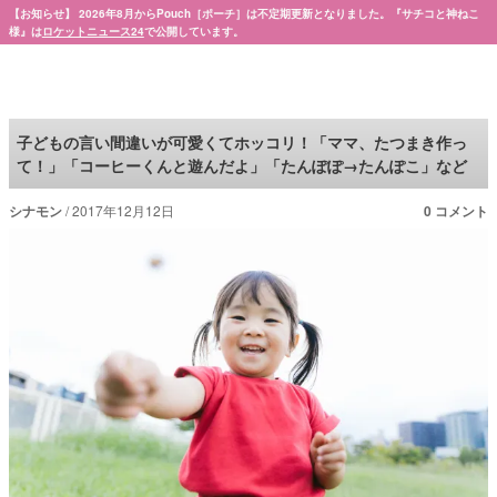
【お知らせ】 2026年8月からPouch［ポーチ］は不定期更新となりました。『サチコと神ねこ
様』は
ロケットニュース24
で公開しています。
Pouch［ポーチ］
子どもの言い間違いが可愛くてホッコリ！「ママ、たつまき作っ
て！」「コーヒーくんと遊んだよ」「たんぽぽ→たんぽこ」など
シナモン
2017年12月12日
0 コメント