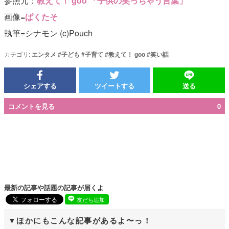
参照元：
教えて！ goo 「子供の笑っちゃう言葉」
画像=
ぱくたそ
執筆=シナモン (c)Pouch
カテゴリ:
エンタメ
#
子ども
#
子育て
#
教えて！ goo
#
笑い話
シェアする
ツイートする
送る
コメントを見る
0
最新の記事や話題の記事が届くよ
友だち追加
ほかにもこんな記事があるよ〜っ！