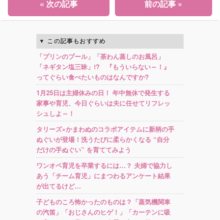
« 次の記事
前の記事 »
この記事もおすすめ
「プリンのプール」「茶わん蒸しのお風呂」
「ネギタン塩三昧」!? 『もういらない～！』
ってぐらい食べたいものはなんですか?
1月25日は主婦休みの日！ 年中無休で発生する
家事や育児、今日ぐらいは夫に任せてリフレッ
シュしよ～！
タリーズ×かまわぬのコラボアイテムに新柄の手
ぬぐいが登場！洗うたびに柔らかくなる “自分
だけの手ぬぐい” を育ててみよう
ワンオペ育児を卒業するには…？ 夫婦で協力し
あう「チーム育児」にまつわるアンケート結果
が出てるけど…
子どものころ怖かったのものは？「蒸気機関車
の汽笛」「おじさんのヒゲ！」「カーテンに吸