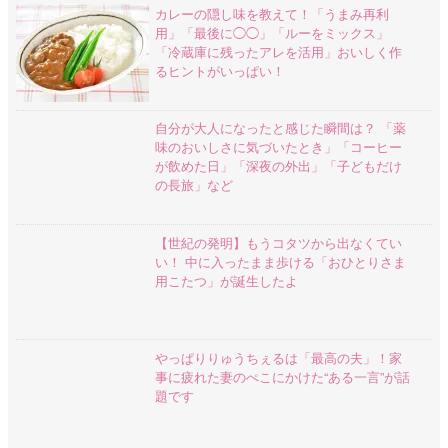
カレーの隠し味を教えて！「うまみ再利
用」「最後に◯◯」「ルーをミックス」
「冷蔵庫に残ったアレを活用」おいしく作
るヒントがいっぱい！
自分が大人になったと感じた瞬間は？ 「薬
味のおいしさに気づいたとき」「コーヒー
が飲めた日」「深夜の外出」「子どもだけ
の長旅」など
【世紀の発明】もうコタツから出なくてい
い！ 中に入ったまま歩ける「おひとりさま
用こたつ」が誕生したよ
やっぱりりゅうちぇるは「最高の夫」！家
事に疲れた妻のぺこにかけた“ある一言”が話
題です