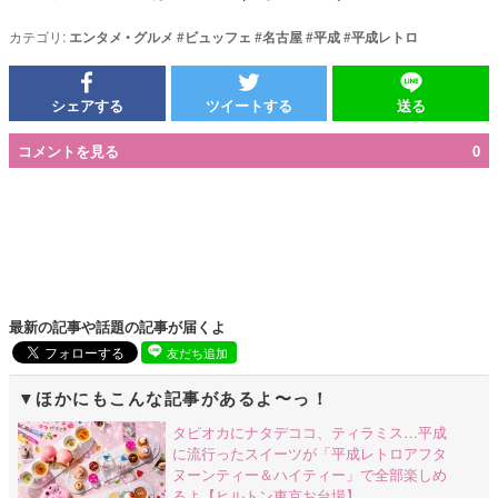
カテゴリ:
エンタメ
•
グルメ
#
ビュッフェ
#
名古屋
#
平成
#
平成レトロ
シェアする
ツイートする
送る
コメントを見る
0
最新の記事や話題の記事が届くよ
友だち追加
ほかにもこんな記事があるよ〜っ！
タピオカにナタデココ、ティラミス…平成
に流行ったスイーツが「平成レトロアフタ
ヌーンティー＆ハイティー」で全部楽しめ
るよ【ヒルトン東京お台場】