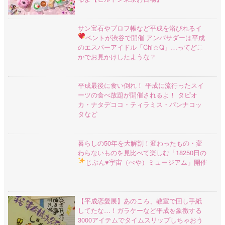
サン宝石やプロフ帳など平成を浴びれるイ
ベントが渋谷で開催
アンバサダーは平成
のエスパーアイドル「Chi☆Q」…ってどこ
かでお見かけしたような？
平成最後に食い倒れ！ 平成に流行ったスイ
ーツの食べ放題が開催されるよ！ タピオ
カ・ナタデココ・ティラミス・パンナコッ
タなど
暮らしの50年を大解剖！変わったもの・変
わらないものを見比べて楽しむ「18250⽇の
じぶん♥宇宙（べや）ミュージアム」開催
【平成恋愛展】あのころ、教室で回し手紙
してたな…！ガラケーなど平成を象徴する
3000アイテムでタイムスリップしちゃおう