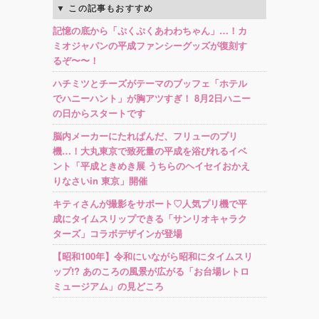
この記事もおすすめ
記憶の底から「ぷくぷくあわわちゃん」…！カ
ミオジャパンの平成ファンシーグッズが復刻す
るぞ〜〜！
ハチミツとチーズがテーマのブッフェ「ホテル
でハニーハント」が胸アツすぎ！ 8月2日ハニー
の日からスタートです
脳内メーカーにたれぱんだ、フリューのプリ
機…！大丸東京で致死量の平成を浴びれるイベ
ント「平成ときめき展 うちらのヘイセイおかえ
りなさいin 東京」開催
キティさんが撮影をサポート♡人気プリ機で平
成にタイムスリップできる「サンリオキャラク
ターズ」コラボデザインが登場
【昭和100年】令和にいながら昭和にタイムスリ
ップ!? あのころの風景が広がる「お台場レトロ
ミュージアム」の見どころ