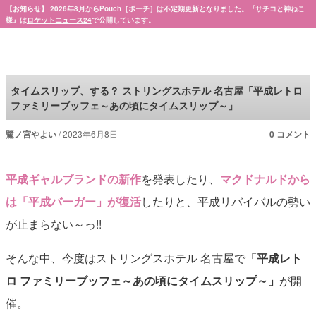
【お知らせ】 2026年8月からPouch［ポーチ］は不定期更新となりました。『サチコと神ねこ
様』は
ロケットニュース24
で公開しています。
Pouch［ポーチ］
タイムスリップ、する？ ストリングスホテル 名古屋「平成レトロ
ファミリーブッフェ～あの頃にタイムスリップ～」
鷺ノ宮やよい
2023年6月8日
0 コメント
平成ギャルブランドの新作
を発表したり、
マクドナルドから
は「平成バーガー」が復活
したりと、平成リバイバルの勢い
が止まらない～っ!!
そんな中、今度はストリングスホテル 名古屋で
「平成レト
ロ ファミリーブッフェ～あの頃にタイムスリップ～」
が開
催。