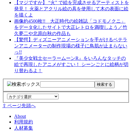
【マジですか】 “火” で絵を完成させるアーティストを
発見！ 火薬とアクリル絵の具を使用して木の表面に絵
を描くよ
画像約4500枚!! 大正時代の絵雑誌「コドモノクニ」
をデータ化したサイトで大正レトロを満喫しよう／竹
久夢二や北原白秋の作品も
【驚愕】ディズニーアニメーションを手がけるベテラ
ンアニメーターの制作現場の様子に鳥肌が止まらない
っ!!
『美少女戦士セーラームーンR』をいろんなタッチの
絵で再現したアニメがすごい！ シーンごとに絵柄が切
り替わるよ！
⇪ ページ先頭へ
About
利用規約
人材募集