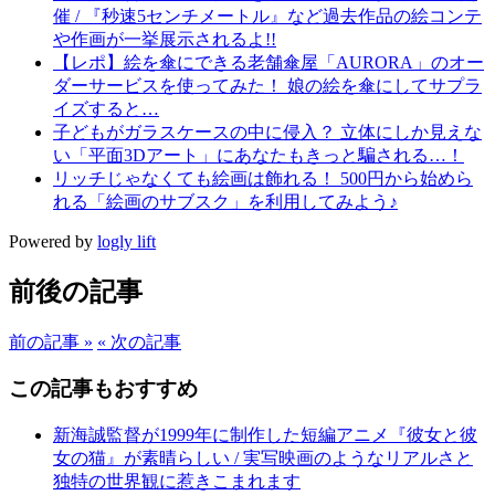
催 / 『秒速5センチメートル』など過去作品の絵コンテ
や作画が一挙展示されるよ!!
【レポ】絵を傘にできる老舗傘屋「AURORA」のオー
ダーサービスを使ってみた！ 娘の絵を傘にしてサプラ
イズすると…
子どもがガラスケースの中に侵入？ 立体にしか見えな
い「平面3Dアート」にあなたもきっと騙される…！
リッチじゃなくても絵画は飾れる！ 500円から始めら
れる「絵画のサブスク」を利用してみよう♪
Powered by
logly lift
前後の記事
前の記事 »
« 次の記事
この記事もおすすめ
新海誠監督が1999年に制作した短編アニメ『彼女と彼
女の猫』が素晴らしい / 実写映画のようなリアルさと
独特の世界観に惹きこまれます