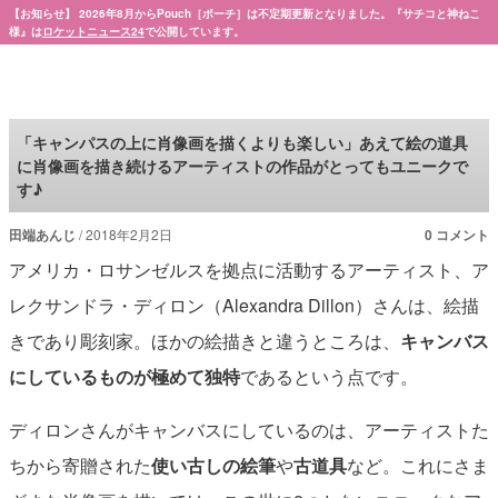
【お知らせ】 2026年8月からPouch［ポーチ］は不定期更新となりました。『サチコと神ねこ
様』は
ロケットニュース24
で公開しています。
Pouch［ポーチ］
「キャンパスの上に肖像画を描くよりも楽しい」あえて絵の道具
に肖像画を描き続けるアーティストの作品がとってもユニークで
す♪
田端あんじ
2018年2月2日
0 コメント
アメリカ・ロサンゼルスを拠点に活動するアーティスト、ア
レクサンドラ・ディロン（Alexandra Dillon）さんは、絵描
きであり彫刻家。ほかの絵描きと違うところは、
キャンバス
にしているものが極めて独特
であるという点です。
ディロンさんがキャンバスにしているのは、アーティストた
ちから寄贈された
使い古しの絵筆
や
古道具
など。これにさま