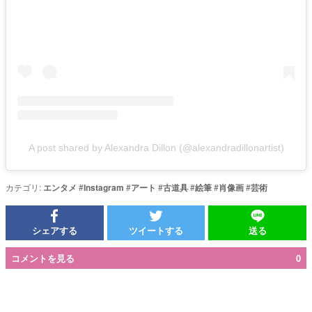
A post shared by Alexandra Dillon (@alexandradillonartist)
カテゴリ:
エンタメ
#
Instagram
#
アート
#
古道具
#
絵筆
#
肖像画
#
芸術
シェアする
ツイートする
送る
コメントを見る
0