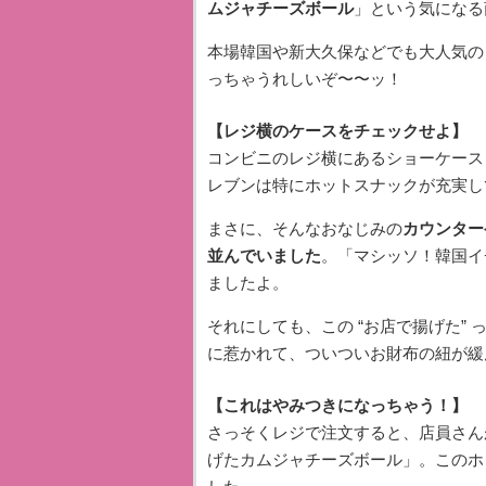
ムジャチーズボール
」という気になる
本場韓国や新大久保などでも大人気の
っちゃうれしいぞ〜〜ッ！
【レジ横のケースをチェックせよ】
コンビニのレジ横にあるショーケース
レブンは特にホットスナックが充実し
まさに、そんなおなじみの
カウンター
並んでいました
。「マシッソ！韓国イ
ましたよ。
それにしても、この “お店で揚げた”
に惹かれて、ついついお財布の紐が緩
【これはやみつきになっちゃう！】
さっそくレジで注文すると、店員さん
げたカムジャチーズボール」。このホ