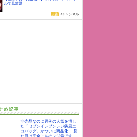
ルで見放題
広告
Rチャンネル
すめ記事
非売品なのに異例の人気を博し
た「セブンイレブンレジ袋風エ
コバッグ」がついに商品化！ 見
た目は完全にあのレジ袋です