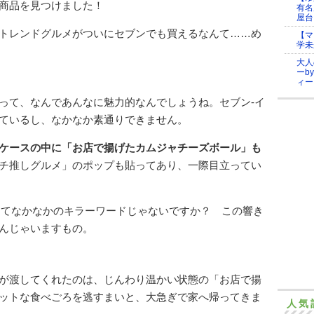
商品を見つけました！
有名
屋台
トレンドグルメがついにセブンでも買えるなんて……め
【マ
学未
大人
ーb
ィー
って、なんであんなに魅力的なんでしょうね。セブン-イ
ているし、なかなか素通りできません。
ケースの中に「お店で揚げたカムジャチーズボール」も
チ推しグルメ」のポップも貼ってあり、一際目立ってい
 ってなかなかのキラーワードじゃないですか？ この響き
んじゃいますもの。
が渡してくれたのは、じんわり温かい状態の「お店で揚
ットな食べごろを逃すまいと、大急ぎで家へ帰ってきま
人気