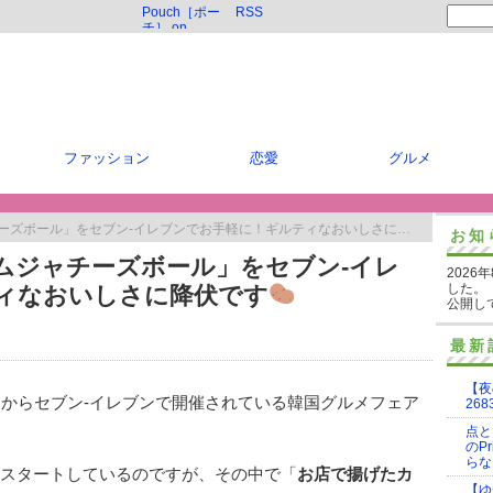
Pouch［ポー
RSS
チ］ on
Twitter
ファッション
恋愛
グルメ
ズボール」をセブン-イレブンでお手軽に！ギルティなおいしさに降伏です
お知
ムジャチーズボール」をセブン-イレ
2026
した。
ィなおいしさに降伏です
公開し
最新
【夜
1日からセブン-イレブンで開催されている韓国グルメフェア
268
点と
のP
らな
次スタートしているのですが、その中で「
お店で揚げたカ
【ゆ