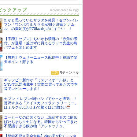
ピックアップ
recommended by
logly
幻かと思っていたサラダを発見！セブン-イレ
ブン「ワンボウルサラダ 砂肝と雑穀とナム
ル」の満足度が270kcalなのにすごい…！
【不穏】セブンにちいかわ禁断の「赤魚の煮
付」が登場！並ばずに買えるラッコ先生の島
パフェも楽しめます
【無料】ウェザーニュース配信中！視聴で楽
天ポイント貯まる
広告
Rチャンネル
ギャツビー新作が「ミスディオール似」と
SNSで話題沸騰中！実際に買ってみたので本
音でレビューします！
セブン-イレブン4軒ハシゴでやっと遭遇…！
贅沢すぎる「アイスカフェラテ クリーミー」
はミルクがふわふわで驚くほど濃ゆい
コーヒーなのに苦くない…混乱するのに飲め
ばたちまちクセになる。韓国からやってきた
不思議すぎる飲み物「アシャッチュ」
【登録不要＆完全無料】神の雫がRチャンネ