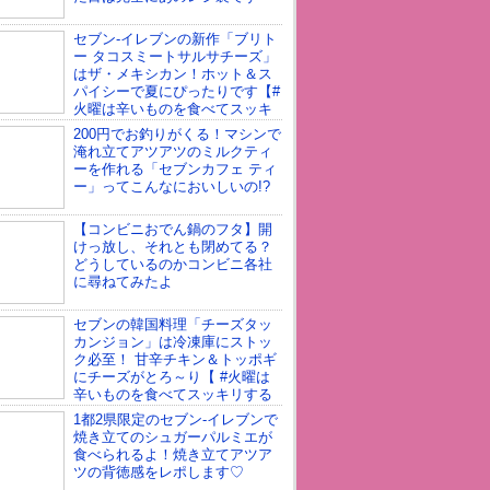
セブン-イレブンの新作「ブリト
ー タコスミートサルサチーズ」
はザ・メキシカン！ホット＆ス
パイシーで夏にぴったりです【#
火曜は辛いものを食べてスッキ
日】
200円でお釣りがくる！マシンで
淹れ立てアツアツのミルクティ
ーを作れる「セブンカフェ ティ
ー」ってこんなにおいしいの!?
【コンビニおでん鍋のフタ】開
けっ放し、それとも閉めてる？
どうしているのかコンビニ各社
に尋ねてみたよ
セブンの韓国料理「チーズタッ
カンジョン」は冷凍庫にストッ
ク必至！ 甘辛チキン＆トッポギ
にチーズがとろ～り【 #火曜は
辛いものを食べてスッキリする
1都2県限定のセブン-イレブンで
焼き立てのシュガーパルミエが
食べられるよ！焼き立てアツア
ツの背徳感をレポします♡