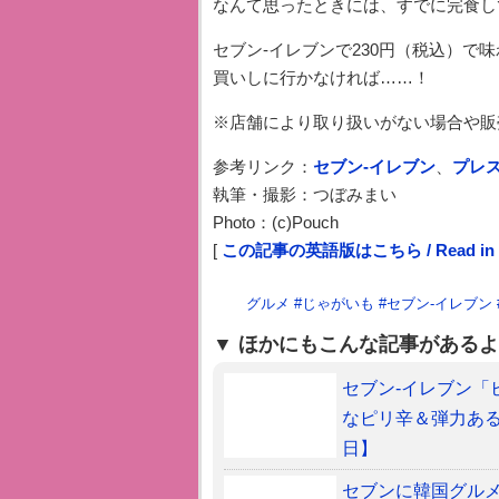
なんて思ったときには、すでに完食し
セブン-イレブンで230円（税込）で
買いしに行かなければ……！
※店舗により取り扱いがない場合や販
参考リンク：
セブン-イレブン
、
プレ
執筆・撮影：つぼみまい
Photo：(c)Pouch
[
この記事の英語版はこちら / Read in E
グルメ
#
じゃがいも
#
セブン-イレブン
ほかにもこんな記事があるよ
セブン-イレブン「
なピリ辛＆弾力あ
日】
セブンに韓国グル