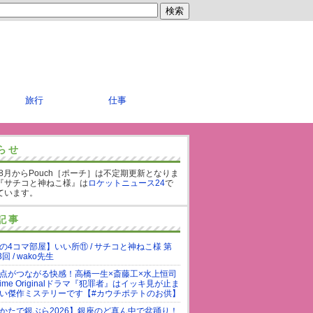
旅行
仕事
らせ
年8月からPouch［ポーチ］は不定期更新となりま
『サチコと神ねこ様』は
ロケットニュース24
で
ています。
記事
の4コマ部屋】いい所⑪ / サチコと神ねこ様 第
3回 / wako先生
点がつながる快感！高橋一生×斎藤工×水上恒司
rime Originalドラマ『犯罪者』はイッキ見が止ま
い傑作ミステリーです【#カウチポテトのお供】
かたで銀ぶら2026】銀座のど真ん中で盆踊り！