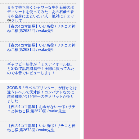
まるで持ち歩くシャワーな牛乳石鹸のボ
ディシートを使ってみた！あの石鹸の香
りを全身にまといたい人、絶対にチェッ
クして
【夜の4コマ部屋】いい所⑩ / サチコと神
ねこ様 第2682回 / wako先生
【夜の4コマ部屋】いい所⑨ / サチコと神
ねこ様 第2681回 / wako先生
ギャツビー新作が「ミスディオール似」
とSNSで話題沸騰中！実際に買ってみた
ので本音でレビューします！
3COINS「ラベルプリンター」がほかとは
違うレベルで天才的！コンパクトなのに
超多機能だけど唯一のデメリットがあり
ました…
【夜の4コマ部屋】お金がないッ① / サチ
コと神ねこ様 第2670回 / wako先生
【夜の4コマ部屋】いい所① / サチコと神
ねこ様 第2673回 / wako先生