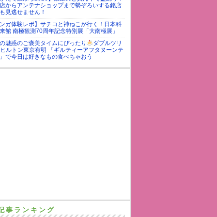
店からアンテナショップまで勢ぞろいする銘店
も見逃せません！
ンガ体験レポ】サチコと神ねこが行く！日本科
来館 南極観測70周年記念特別展「大南極展」
の魅惑のご褒美タイムにぴったり
ダブルツリ
yヒルトン東京有明 「ギルティーアフタヌーンテ
」で今日は好きなもの食べちゃおう
記事ランキング