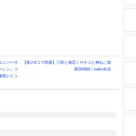
リする
ユニバーサ
【夜の4コマ部屋】三咲と海② / サチコと神ねこ様
ーレン』コ
第2648回 / wako先生
徹底レビュ
日 】