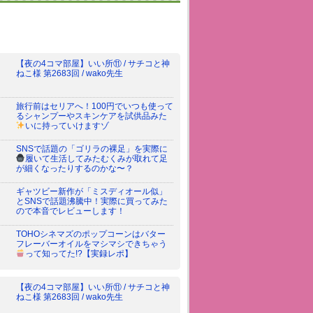
【夜の4コマ部屋】いい所⑪ / サチコと神
ねこ様 第2683回 / wako先生
旅行前はセリアへ！100円でいつも使って
るシャンプーやスキンケアを試供品みた
いに持っていけますゾ
SNSで話題の「ゴリラの裸足」を実際に
履いて生活してみた
むくみが取れて足
が細くなったりするのかな〜？
ギャツビー新作が「ミスディオール似」
とSNSで話題沸騰中！実際に買ってみた
ので本音でレビューします！
TOHOシネマズのポップコーンはバター
フレーバーオイルをマシマシできちゃう
って知ってた!?
【実録レポ】
【夜の4コマ部屋】いい所⑪ / サチコと神
ねこ様 第2683回 / wako先生