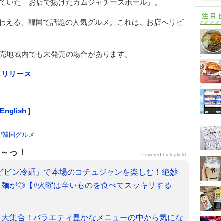
ていた「お店で揚げたカムジャチーズボール」。
注目
味わえる、韓国で話題の人気グルメ。これは、お店へリピ
売地域内でも未発売の場合があります。
スリリース
nglish
]
#
韓国グルメ
～っ！
Powered by
logly lift
ビビン冷麺」で本場のコチュジャンを楽しむ！絶妙
る麺が◎【#火曜は辛いものを食べてスッキリする
メ大集合！バラエティ豊かなメニューの中から気にな