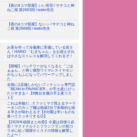
【夜の4コマ部屋】いい所⑪ / サチコと神
ねこ様 第2683回 / wako先生
【夜の4コマ部屋】ないッ / サチコと神ね
こ様 第2669回 / wako先生
お茶を作って冷蔵庫に常備している皆さ
ん！HARIO 「むぎちゃん」をお迎えすれ
ば小さなストレスを解消してくれるぞ！
【朗報】バッテリーがなくなると「ごは
ぁぁん」と鳴く猫型ワイヤレスイヤホン
がもふもふになってパワーアップしまし
た
全国に2店舗しかないフィナンシェ専門店
「BEAN to FINANCIER」が手土産にぴっ
たりすぎる！【#舞台女優の手土産リス
ト】
これは本物だ…!! ファミマで買えるマーラ
ータンのカップ麺は熱湯2分で本格的な味
＆辛さが味わえるぞ【#火曜は辛いものを
食べてスッキリする日】
【2026年福袋まとめ⑥】今週は目移り必
至！マクドナルドとフランフランの初コ
ラボに紀ノ国屋やミスドの情報も解禁し
たよ〜！