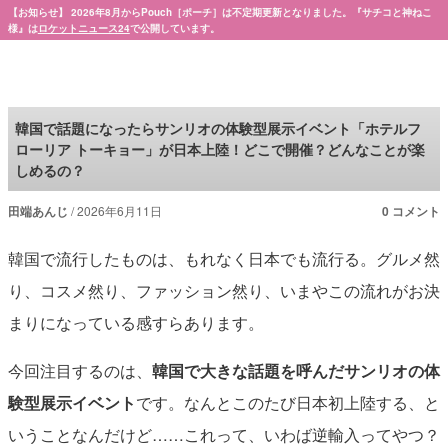
【お知らせ】 2026年8月からPouch［ポーチ］は不定期更新となりました。『サチコと神ねこ
様』は
ロケットニュース24
で公開しています。
Pouch［ポーチ］
韓国で話題になったらサンリオの体験型展示イベント「ホテルフ
ローリア トーキョー」が日本上陸！どこで開催？どんなことが楽
しめるの？
田端あんじ
2026年6月11日
0 コメント
韓国で流行したものは、もれなく日本でも流行る。グルメ然
り、コスメ然り、ファッション然り、いまやこの流れがお決
まりになっている感すらあります。
今回注目するのは、
韓国で大きな話題を呼んだサンリオの体
験型展示イベント
です。なんとこのたび日本初上陸する、と
いうことなんだけど……これって、いわば逆輸入ってやつ？