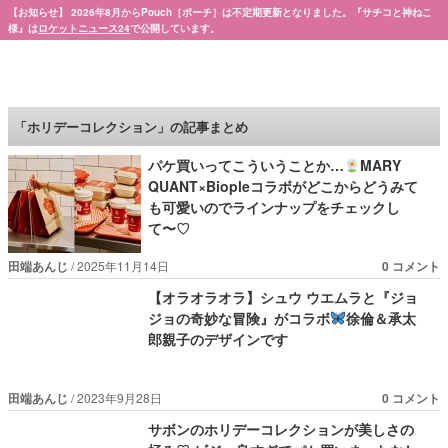
【お知らせ】 2026年8月からPouch［ポーチ］は不定期更新となりました。『サチコと神ねこ
様』は
ロケットニュース24
で公開しています。
Pouch［ポーチ］
「ホリデーコレクション」の記事まとめ
パケ買いってこういうことか…
MARY
QUANT×Biopleコラボがどこからどうみて
も可愛いのでラインナップをチェックし
て〜♡
田端あんじ
2025年11月14日
0 コメント
【オラオラオラ】シュウ ウエムラと『ジョ
ジョの奇妙な冒険』がコラボ
徐倫＆承太
郎親子のデザインです
田端あんじ
2023年9月28日
0 コメント
サボンのホリデーコレクションが美しさの