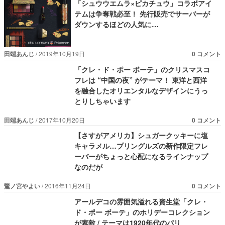
「シュウウエムラ×ピカチュウ」コラボアイ
テムは争奪戦必至！ 先行販売でサーバーが
ダウンするほどの人気に…
田端あんじ
2019年10月19日
0 コメント
「クレ・ド・ポー ボーテ」のクリスマスコ
フレは “中国の夜” がテーマ！ 東洋と西洋
を融合したオリエンタルなデザインにうっ
とりしちゃいます
田端あんじ
2017年10月20日
0 コメント
【さすがアメリカ】シュガークッキーに塩
キャラメル…プリングルズの新作限定フレ
ーバーがちょっと心配になるラインナップ
なのだが
鷺ノ宮やよい
2016年11月24日
0 コメント
アールデコの雰囲気溢れる資生堂「クレ・
ド・ポー ボーテ」のホリデーコレクション
が素敵 / テーマは1920年代のパリ