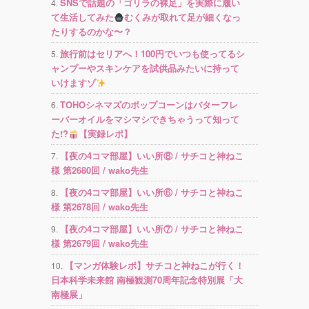
SNSで話題の「ゴリラの裸足」を実際に履い
て生活してみた
むくみが取れて足が細くなっ
たりするのかな〜？
旅行前はセリアへ！100円でいつも使ってるシ
ャンプーやスキンケアを試供品みたいに持って
いけますゾ
TOHOシネマズのポップコーンはバターフレ
ーバーオイルをマシマシできちゃうって知って
た!?
【実録レポ】
【夜の4コマ部屋】いい所⑧ / サチコと神ねこ
様 第2680回 / wako先生
【夜の4コマ部屋】いい所⑥ / サチコと神ねこ
様 第2678回 / wako先生
【夜の4コマ部屋】いい所⑦ / サチコと神ねこ
様 第2679回 / wako先生
【マンガ体験レポ】サチコと神ねこが行く！
日本科学未来館 南極観測70周年記念特別展「大
南極展」