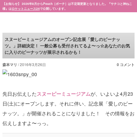
【お知らせ】 2026年8月からPouch［ポーチ］は不定期更新となりました。『サチコと神ねこ
様』は
ロケットニュース24
で公開しています。
Pouch［ポーチ］
スヌーピーミュージアムのオープン記念展「愛しのピーナッ
ツ。」詳細決定！ 一般公募も受付されてるよ〜っ☆あなたのお気
に入りのピーナッツが展示されるかも！
森本マリ
2016年3月26日
0 コメント
先日お伝えした
スヌーピーミュージアム
が、いよいよ4月23
日(土)にオープンします。それに伴い、記念展「愛しのピー
ナッツ。」が開催されることになりました！ その情報をお
伝えしますよ〜っっ。