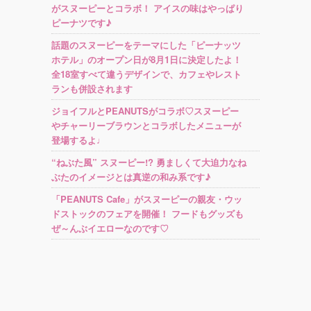
がスヌーピーとコラボ！ アイスの味はやっぱり
ピーナツです♪
話題のスヌーピーをテーマにした「ピーナッツ
ホテル」のオープン日が8月1日に決定したよ！
全18室すべて違うデザインで、カフェやレスト
ランも併設されます
ジョイフルとPEANUTSがコラボ♡スヌーピー
やチャーリーブラウンとコラボしたメニューが
登場するよ♩
“ねぶた風” スヌーピー!? 勇ましくて大迫力なね
ぶたのイメージとは真逆の和み系です♪
「PEANUTS Cafe」がスヌーピーの親友・ウッ
ドストックのフェアを開催！ フードもグッズも
ぜ～んぶイエローなのです♡