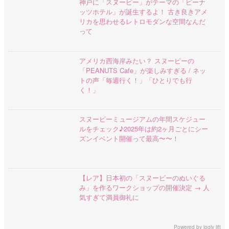
神戸に「スヌーピー」がテーマの「ピーナ
ッツホテル」が誕生するよ！ 古き良きアメ
リカを思わせるレトロモダンな空間なんだ
って
アメリカ西海岸みたい？ スヌーピーの
「PEANUTS Cafe」が楽しみすぎる / ネッ
トの声「毎週行く！」「ひとりでも行
く！」
スヌーピーミュージアムの年間スケジュー
ルをチェック♪2025年は約2ヶ月ごとにシー
ズンイベント開催って最高〜〜！
【レア】日本初の「スヌーピーのぬいぐる
み」を作るワークショップの開催決定 → 人
気すぎて満員御礼に
Powered by
logly lift