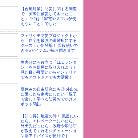
【台風対策】防災に関する調査
で「実際に被災して困ったこ
と」 1位は「家電やスマホが使
えないこと」でした
フェリシモ防災プロジェクトか
ら「自宅を最強の避難所にする
グッズ」が新登場！ 普段使いで
きる6アイテムが毎月届きます
災害時にも役立つ「LEDランタ
ン」をお部屋に取り入れよう！
見た目が可愛いからインテリア
でもアウトドアでも大活躍！
夏休みの自由研究にも◎ 外出先
に困ったら参考にしたい「親子
で楽しく学べる防災おでかけス
ポット5選」
【知っ得】地震の時！ 風呂にい
たら、エレベーターにいたら、
外出先だったら…政府や消防庁
が教えてくれるシチュエーショ
ン別アドバイスが便利です