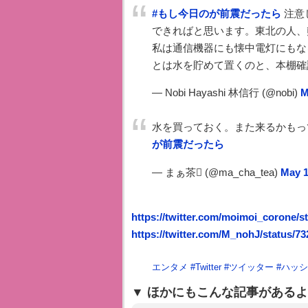
#もし今日のが前震だったら
注意
できればと思います。東北の人、
私は通信機器にも懐中電灯にもな
とは水を貯めて置くのと、本棚確
— Nobi Hayashi 林信行 (@nobi)
M
水を買っておく。また来るかもっ
が前震だったら
— まぁ茶 (@ma_cha_tea)
May 1
https://twitter.com/moimoi_corone/
https://twitter.com/M_nohJ/status/7
エンタメ
#
Twitter
#
ツイッター
#
ハッシ
ほかにもこんな記事があるよ