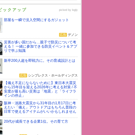
ピックアップ
picked by
logly
部屋を一瞬で没入空間にするガジェット
広告
デノン
災害が多い国だから…親子で防災について考
える！ 一緒に参加できる防災イベント＆アプ
リで学ぶ知識
新卒200人超を即戦力に。その育成設計とは
広告
シンプレクス・ホールディングス
【備え不足にならないために】東日本大震災
から15年目を迎える2026年に考える対策 / 不
安度が最も高い災害は「地震」と「ライフラ
インの停止」
阪神・淡路大震災から31年目の1月17日に考
えたい「備え」アウトドアはもちろん普段の
日常で使えるアイテムがいいかもしれません
20代が成長できる企業1位。その育て方