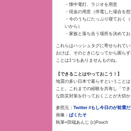
・懐中電灯、ラジオを用意
・現金の用意（停電した場合を想
・今のうちにたっぷり寝ておく（
いから）
・家族と落ち合う場所を決めてお
これらはハッシュタグに寄せられてい
おけば、そのときになってから困らず
ことは1つもありませんものね。
【できることはやっておこう！】
地震の多い日本で暮らすということは
こと。これまでの経験を共有し「でき
な防災対策を行っておくことが大切か
参照元：
Twitter #もし今日のが前震
画像：
ぱくたそ
執筆=田端あんじ (c)Pouch