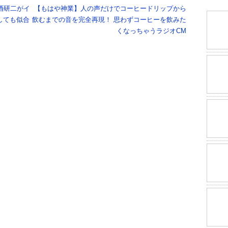
酒研二がイ
【もはや神業】人の声だけでコーヒードリップから
しても似合
飲むまでの音を完全再現！ 思わずコーヒーを飲みた
くなっちゃうラジオCM