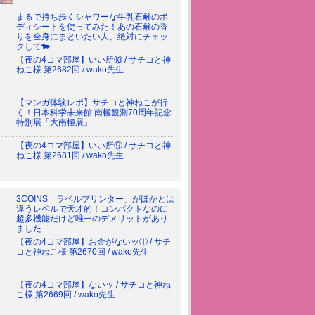
まるで持ち歩くシャワーな牛乳石鹸のボ
ディシートを使ってみた！あの石鹸の香
りを全身にまといたい人、絶対にチェッ
クして🐄
【夜の4コマ部屋】いい所⑩ / サチコと神
ねこ様 第2682回 / wako先生
【マンガ体験レポ】サチコと神ねこが行
く！日本科学未来館 南極観測70周年記念
特別展「大南極展」
【夜の4コマ部屋】いい所⑨ / サチコと神
ねこ様 第2681回 / wako先生
3COINS「ラベルプリンター」がほかとは
違うレベルで天才的！コンパクトなのに
超多機能だけど唯一のデメリットがあり
ました…
【夜の4コマ部屋】お金がないッ① / サチ
コと神ねこ様 第2670回 / wako先生
【夜の4コマ部屋】ないッ / サチコと神ね
こ様 第2669回 / wako先生