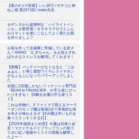
【夜の4コマ部屋】いい所① / サチコと神
ねこ様 第2673回 / wako先生
セザンヌから超便利な「ハイライトペン
シル」が新登場！キラキラグロウとふん
わりマットを使いこなしてよく寝たお肌
を作りましょ♡
お茶を作って冷蔵庫に常備している皆さ
ん！HARIO 「むぎちゃん」をお迎えすれ
ば小さなストレスを解消してくれるぞ！
【朗報】バッテリーがなくなると「ごは
ぁぁん」と鳴く猫型ワイヤレスイヤホン
がもふもふになってパワーアップしまし
た
全国に2店舗しかないフィナンシェ専門店
「BEAN to FINANCIER」が手土産にぴっ
たりすぎる！【#舞台女優の手土産リス
ト】
これは本物だ…!! ファミマで買えるマーラ
ータンのカップ麺は熱湯2分で本格的な味
＆辛さが味わえるぞ【#火曜は辛いものを
食べてスッキリする日】
【2026年福袋まとめ⑥】今週は目移り必
至！マクドナルドとフランフランの初コ
ラボに紀ノ国屋やミスドの情報も解禁し
たよ〜！