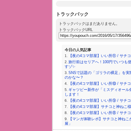
トラックバック
トラックバックはまだありません。
トラックバックURL
今日の人気記事
【夜の4コマ部屋】いい所⑪ / サチコと神
旅行前はセリアへ！100円でいつも
すゾ✨
SNSで話題の「ゴリラの裸足」を実
のかな〜？
【夜の4コマ部屋】いい所⑩ / サチコと神
ギャツビー新作が「ミスディオール
します！
【夜の4コマ部屋】いい所⑨ / サチコと神
【夜の4コマ部屋】サチコと神ねこ様 / 
【夜の4コマ部屋】いい所⑧ / サチコと神
【マンガ体験レポ】サチコと神ねこが
展」
TOHOシネマズのポップコーンはバ