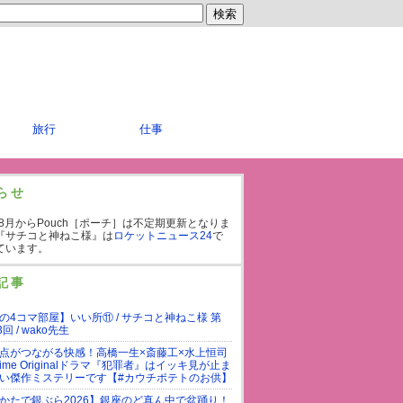
旅行
仕事
らせ
年8月からPouch［ポーチ］は不定期更新となりま
『サチコと神ねこ様』は
ロケットニュース24
で
ています。
記事
の4コマ部屋】いい所⑪ / サチコと神ねこ様 第
3回 / wako先生
点がつながる快感！高橋一生×斎藤工×水上恒司
rime Originalドラマ『犯罪者』はイッキ見が止ま
い傑作ミステリーです【#カウチポテトのお供】
かたで銀ぶら2026】銀座のど真ん中で盆踊り！