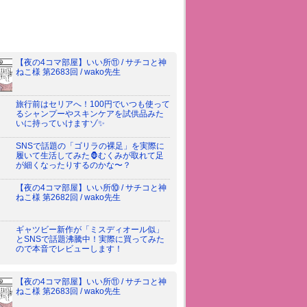
【夜の4コマ部屋】いい所⑪ / サチコと神
ねこ様 第2683回 / wako先生
旅行前はセリアへ！100円でいつも使って
るシャンプーやスキンケアを試供品みた
いに持っていけますゾ✨
SNSで話題の「ゴリラの裸足」を実際に
履いて生活してみた🦍むくみが取れて足
が細くなったりするのかな〜？
【夜の4コマ部屋】いい所⑩ / サチコと神
ねこ様 第2682回 / wako先生
ギャツビー新作が「ミスディオール似」
とSNSで話題沸騰中！実際に買ってみた
ので本音でレビューします！
【夜の4コマ部屋】いい所⑪ / サチコと神
ねこ様 第2683回 / wako先生