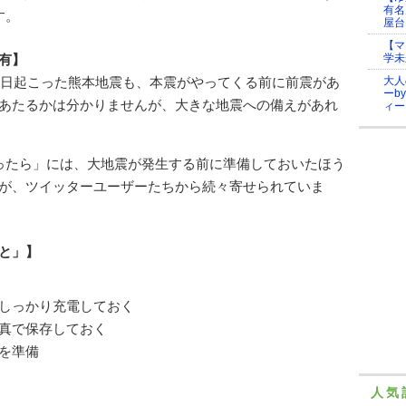
有名
す。
屋台
【マ
有】
学未
、先日起こった熊本地震も、本震がやってくる前に前震があ
大人
ーb
あたるかは分かりませんが、大きな地震への備えがあれ
ィー
ったら」には、大地震が発生する前に準備しておいたほう
が、ツイッターユーザーたちから続々寄せられていま
と」】
しっかり充電しておく
真で保存しておく
を準備
人気