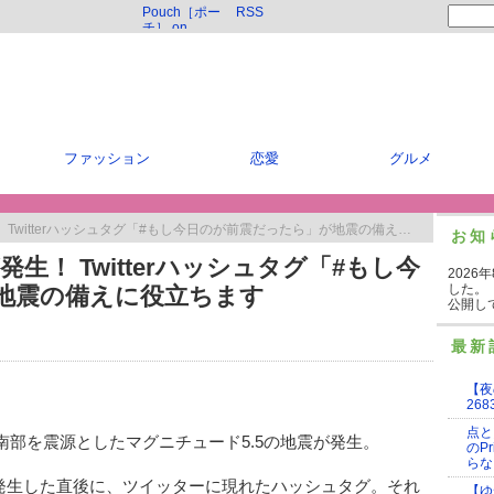
Pouch［ポー
RSS
チ］ on
Twitter
ファッション
恋愛
グルメ
witterハッシュタグ「#もし今日のが前震だったら」が地震の備えに役立ちます
お知
生！ Twitterハッシュタグ「#もし今
2026
した。
地震の備えに役立ちます
公開し
最新
【夜
268
点と
県南部を震源としたマグニチュード5.5の地震が発生。
のP
らな
発生した直後に、ツイッターに現れたハッシュタグ。それ
【ゆ