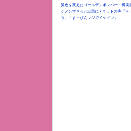
【実録レポ】
髪色を変えたゴールデンボンバー・樽美
ケメンすぎると話題に / ネットの声「何
う」「すっぴんマジでイケメン」