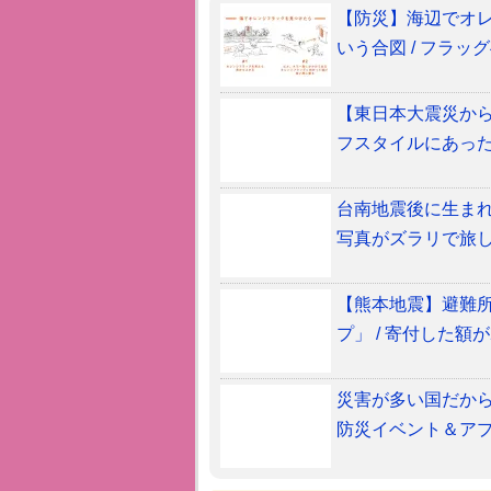
【防災】海辺でオ
いう合図 / フラ
【東日本大震災から
フスタイルにあっ
台南地震後に生ま
写真がズラリで旅し
【熊本地震】避難所
プ」 / 寄付した額
災害が多い国だから
防災イベント＆ア