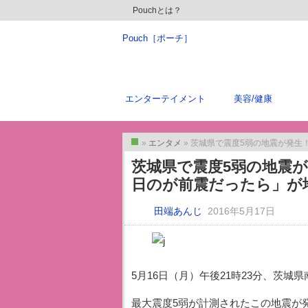
Pouchとは？
Pouch［ポーチ］
エンターテイメント
美容/健康
»
エンタメ
» 茨城県で震度5弱の地震が発生！ T
トップ
茨城県で震度5弱の地震が発
日のが前震だったら」が
田端あんじ
2016年5月17日
5月16日（月）午後21時23分、茨城
最大震度5弱が計測されたこの地震が