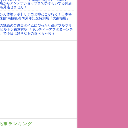
店からアンテナショップまで勢ぞろいする銘店
も見逃せません！
ンガ体験レポ】サチコと神ねこが行く！日本科
来館 南極観測70周年記念特別展「大南極展」
の魅惑のご褒美タイムにぴったり🍰ダブルツリ
yヒルトン東京有明 「ギルティーアフタヌーンテ
」で今日は好きなもの食べちゃおう
記事ランキング