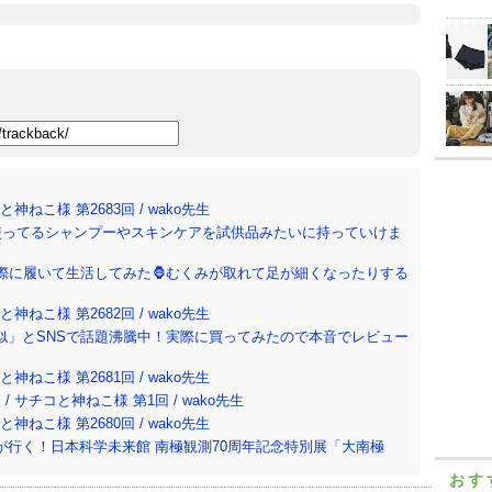
ねこ様 第2683回 / wako先生
使ってるシャンプーやスキンケアを試供品みたいに持っていけま
際に履いて生活してみた🦍むくみが取れて足が細くなったりする
ねこ様 第2682回 / wako先生
似」とSNSで話題沸騰中！実際に買ってみたので本音でレビュー
ねこ様 第2681回 / wako先生
サチコと神ねこ様 第1回 / wako先生
ねこ様 第2680回 / wako先生
行く！日本科学未来館 南極観測70周年記念特別展「大南極
おす
ターフレーバーオイルをマシマシできちゃうって知ってた!?🍿