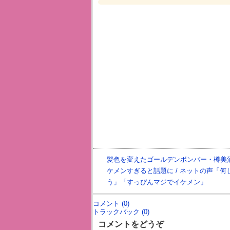
髪色を変えたゴールデンボンバー・樽美
ケメンすぎると話題に / ネットの声「何
う」「すっぴんマジでイケメン」
コメント (0)
トラックバック (0)
コメントをどうぞ