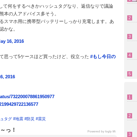
して何をするべきかハッシュタグなり、返信なりで議論
熊本の人アドバイス多そう。
るスマホ用に携帯型バッテリーしっかり充電します。あ
認かな。
ay 16, 2016
て思って5ケースほど買ったけど、役立った
#もし今日の
6, 2016
status/732200078861950977
32199429722136577
ュタグ
#
地震
#
防災
#
震災
～っ！
Powered by
logly lift