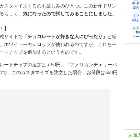
有名
カスタマイズするのも楽しみのひとつ。この新作ドリン
屋台
るらしく、
気になったので試してみることにしました
。
【マ
学未
大人
！】
ーb
式サイトで
「チョコレートが好きな人にぴったり」
と紹
ィー
、ホワイトモカシロップが使われるのですが、これをモ
ートチップを追加するというものです。
レートチップの追加は＋50円。「アメリカンチェリーパ
ので、このカスタマイズを注文した場合、お値段は690円
人気