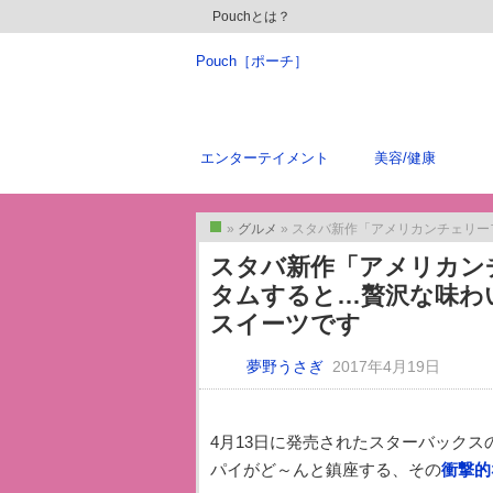
Pouchとは？
Pouch［ポーチ］
エンターテイメント
美容/健康
»
グルメ
» スタバ新作「アメリカンチェリーフラペ」に
トップ
スタバ新作「アメリカンチ
タムすると…贅沢な味わ
スイーツです
夢野うさぎ
2017年4月19日
4月13日に発売されたスターバック
パイがど～んと鎮座する、その
衝撃的