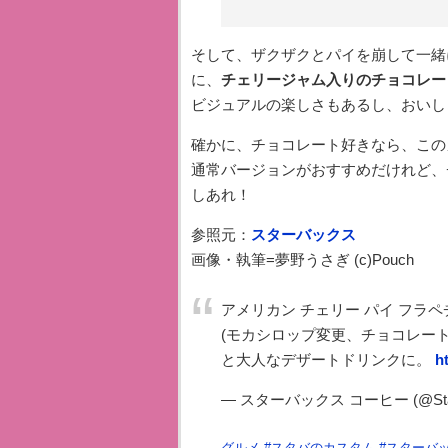
そして、ザクザクとパイを崩して一緒
に、
チェリージャム入りのチョコレー
ビジュアルの楽しさもあるし、おいし
確かに、チョコレート好きなら、この
通常バージョンがおすすめだけれど、
しあれ！
参照元：
スターバックス
画像・執筆=夢野うさぎ (c)Pouch
アメリカン チェリー パイ フラ
(モカシロップ変更、チョコレート
と大人なデザートドリンクに。
h
— スターバックス コーヒー (@Star
グルメ
#
スタバのカスタム
#
スターバ