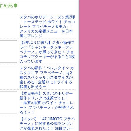
すめ記事
スタバのホリデーシーズン第2弾
「トーステッド ホワイト チョコ
レート フラペチーノ＆モカ」！
アメリカの定番メニューを日本
風にアレンジ
【3年ぶりに復活】スタバ新作フ
ラペ「チャンキークッキーフラ
ペチーノ」が帰ってきた！ チョ
コチップクッキーがまるごと1枚
入っています
スタバの新作「バレンタイン カ
スタマニア フラペチーノ」は3
種のスペシャルカスタマイズが
楽しめる♪ 全通りにトライする
猛者も出そう〜！
【本日発売】スタバのホリデー
新作ドリンクは抹茶づくし！
「抹茶×抹茶 ホワイト チョコレ
ート フラペチーノ」が発売され
るよ～！
【スタバ】「47 JIMOTO フラペ
チーノ」に関する公式ランキン
グが発表されたよ！ 注目フレー