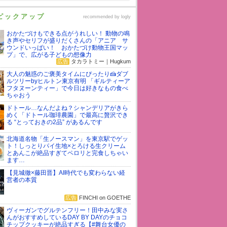
ピックアップ
recommended by
logly
おかたづけもできる点がうれしい！ 動物の鳴
き声やセリフが盛りだくさんの「アニア サ
ウンドいっぱい！ おかたづけ動物王国マッ
プ」で、広がる子どもの想像力
広告
タカラトミー｜Hugkum
大人の魅惑のご褒美タイムにぴったり🍰ダブ
ルツリーbyヒルトン東京有明 「ギルティーア
フタヌーンティー」で今日は好きなもの食べ
ちゃおう
ドトール…なんだよね？シャンデリアがきら
めく「ドトール珈琲農園」で最高に贅沢でき
る “とっておきの2品” があるんです
北海道名物「生ノースマン」を東京駅でゲッ
ト！しっとりパイ生地×とろける生クリーム
とあんこが絶品すぎてペロリと完食しちゃい
ます…
【見城徹×藤田晋】AI時代でも変わらない経
営者の本質
広告
FINCHI on GOETHE
ヴィーガンでグルテンフリー！田中みな実さ
んがおすすめしているDAY BY DAYのチョコ
チップクッキーが絶品すぎる【#舞台女優の