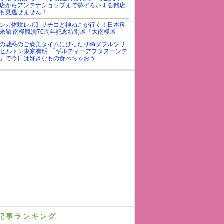
店からアンテナショップまで勢ぞろいする銘店
も見逃せません！
ンガ体験レポ】サチコと神ねこが行く！日本科
来館 南極観測70周年記念特別展「大南極展」
の魅惑のご褒美タイムにぴったり🍰ダブルツリ
yヒルトン東京有明 「ギルティーアフタヌーンテ
」で今日は好きなもの食べちゃおう
記事ランキング