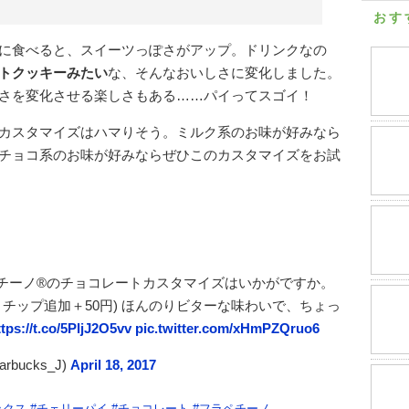
おす
に食べると、スイーツっぽさがアップ。ドリンクなの
トクッキーみたい
な、そんなおいしさに変化しました。
さを変化させる楽しさもある……パイってスゴイ！
カスタマイズはハマりそう。ミルク系のお味が好みなら
チョコ系のお味が好みならぜひこのカスタマイズをお試
ペチーノ®のチョコレートカスタマイズはいかがですか。
チップ追加＋50円) ほんのりビターな味わいで、ちょっ
ttps://t.co/5PljJ2O5vv
pic.twitter.com/xHmPZQruo6
bucks_J)
April 18, 2017
ックス
#
チェリーパイ
#
チョコレート
#
フラペチーノ