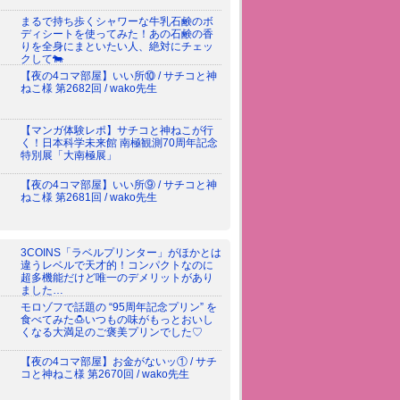
まるで持ち歩くシャワーな牛乳石鹸のボ
ディシートを使ってみた！あの石鹸の香
りを全身にまといたい人、絶対にチェッ
クして🐄
【夜の4コマ部屋】いい所⑩ / サチコと神
ねこ様 第2682回 / wako先生
【マンガ体験レポ】サチコと神ねこが行
く！日本科学未来館 南極観測70周年記念
特別展「大南極展」
【夜の4コマ部屋】いい所⑨ / サチコと神
ねこ様 第2681回 / wako先生
3COINS「ラベルプリンター」がほかとは
違うレベルで天才的！コンパクトなのに
超多機能だけど唯一のデメリットがあり
ました…
モロゾフで話題の “95周年記念プリン” を
食べてみた🍮いつもの味がもっとおいし
くなる大満足のご褒美プリンでした♡
【夜の4コマ部屋】お金がないッ① / サチ
コと神ねこ様 第2670回 / wako先生