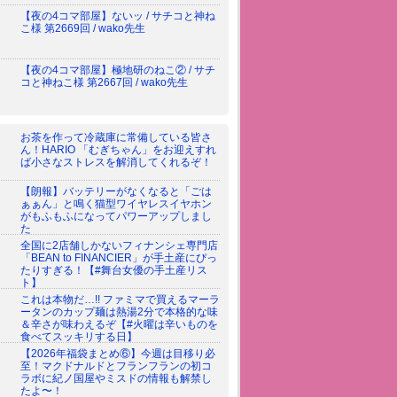
【夜の4コマ部屋】ないッ / サチコと神ね
こ様 第2669回 / wako先生
【夜の4コマ部屋】極地研のねこ② / サチ
コと神ねこ様 第2667回 / wako先生
お茶を作って冷蔵庫に常備している皆さ
ん！HARIO 「むぎちゃん」をお迎えすれ
ば小さなストレスを解消してくれるぞ！
【朗報】バッテリーがなくなると「ごは
ぁぁん」と鳴く猫型ワイヤレスイヤホン
がもふもふになってパワーアップしまし
た
全国に2店舗しかないフィナンシェ専門店
「BEAN to FINANCIER」が手土産にぴっ
たりすぎる！【#舞台女優の手土産リス
ト】
これは本物だ…!! ファミマで買えるマーラ
ータンのカップ麺は熱湯2分で本格的な味
＆辛さが味わえるぞ【#火曜は辛いものを
食べてスッキリする日】
【2026年福袋まとめ⑥】今週は目移り必
至！マクドナルドとフランフランの初コ
ラボに紀ノ国屋やミスドの情報も解禁し
たよ〜！