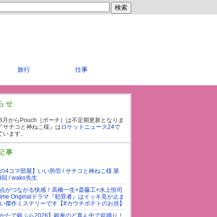
旅行
仕事
らせ
年8月からPouch［ポーチ］は不定期更新となりま
『サチコと神ねこ様』は
ロケットニュース24
で
ています。
記事
の4コマ部屋】いい所⑪ / サチコと神ねこ様 第
3回 / wako先生
点がつながる快感！高橋一生×斎藤工×水上恒司
rime Originalドラマ『犯罪者』はイッキ見が止ま
い傑作ミステリーです【#カウチポテトのお供】
かたで銀ぶら2026】銀座のど真ん中で盆踊り！