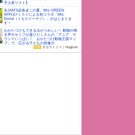
手土産リスト】
全JAM’S必食🍏この夏、Mrs. GREEN
APPLE×ミスドによる初コラボ「Mrs.
Donut（ミセスドーナツ）」がはじまりま
す！
おかたづけもできる点がうれしい！ 動物の鳴
き声やセリフが盛りだくさんの「アニア サ
ウンドいっぱい！ おかたづけ動物王国マッ
プ」で、広がる子どもの想像力
広告
タカラトミー｜Hugkum