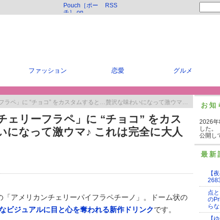
Pouch［ポー
RSS
チ］ on
Twitter
ファッション
恋愛
グルメ
 “チョコ” をカスタムすると…贅沢な味わいになって激ウマ♪ これは完全に大人スイーツです
お知
ェリーフラペ」に “チョコ” をカス
2026
した。
いになって激ウマ♪ これは完全に大人
公開し
最新
【夜
268
点と
スの「アメリカンチェリーパイフラペチーノ」。ドーム状の
のP
らな
なビジュアルに目と心を奪われる新作ドリンク
です。
【ゆ