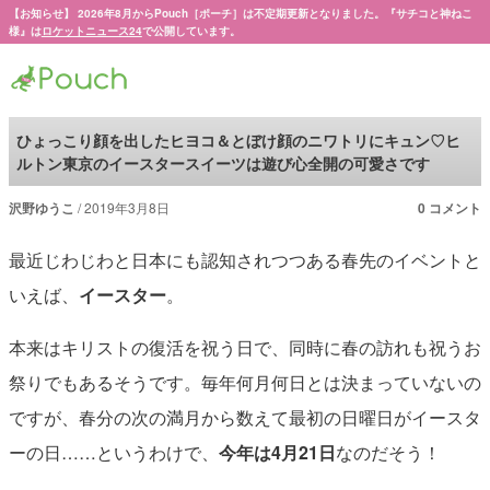
【お知らせ】 2026年8月からPouch［ポーチ］は不定期更新となりました。『サチコと神ねこ
様』は
ロケットニュース24
で公開しています。
Pouch［ポーチ］
ひょっこり顔を出したヒヨコ＆とぼけ顔のニワトリにキュン♡ヒ
ルトン東京のイースタースイーツは遊び心全開の可愛さです
沢野ゆうこ
2019年3月8日
0 コメント
最近じわじわと日本にも認知されつつある春先のイベントと
いえば、
イースター
。
本来はキリストの復活を祝う日で、同時に春の訪れも祝うお
祭りでもあるそうです。毎年何月何日とは決まっていないの
ですが、春分の次の満月から数えて最初の日曜日がイースタ
ーの日……というわけで、
今年は4月21日
なのだそう！