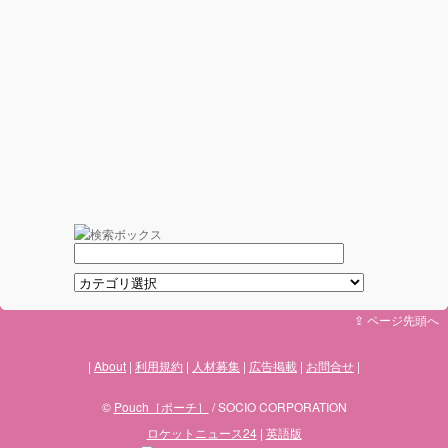
⇪ ページ先頭へ
About
利用規約
人材募集
広告掲載
お問合せ
©
Pouch［ポーチ］
/ SOCIO CORPORATION
ロケットニュース24
|
英語版