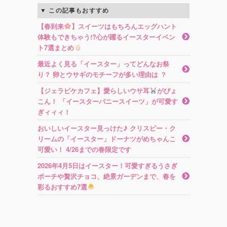
この記事もおすすめ
【春到来
】スイーツはもちろんエッグハント
体験もできちゃう!?心が躍るイースターイベン
ト7選まとめ
最近よく見る「イースター」ってどんなお祭
り？ 卵とウサギのモチーフが多い理由は ？
【ジェラピケカフェ】愛らしいウサ耳
がぴょ
こん！ 「イースターバニースイーツ」が可愛す
ぎィィィ！
おいしいイースター見っけた♪ クリスピー・ク
リームの「イースター」ドーナツがめちゃんこ
可愛い！ 4/26までの春限定です
2026年4月5日はイースター！可愛すぎるうさぎ
ポーチや贅沢チョコ、絶景ガーデンまで、春を
彩るおすすめ7選