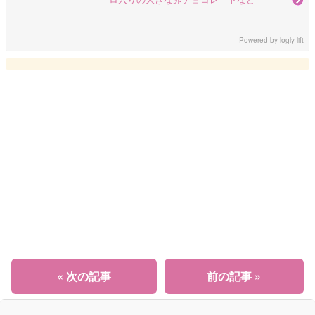
Powered by
logly lift
« 次の記事
前の記事 »