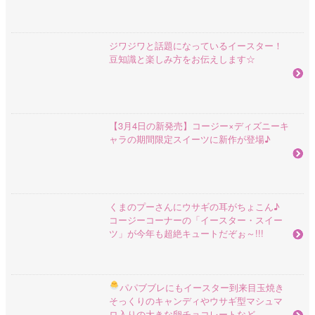
ジワジワと話題になっているイースター！
豆知識と楽しみ方をお伝えします☆
【3月4日の新発売】コージー×ディズニーキ
ャラの期間限定スイーツに新作が登場♪
くまのプーさんにウサギの耳がちょこん♪
コージーコーナーの「イースター・スイー
ツ」が今年も超絶キュートだぞぉ～!!!
パパブブレにもイースター到来
目玉焼き
そっくりのキャンディやウサギ型マシュマ
ロ入りの大きな卵チョコレートなど