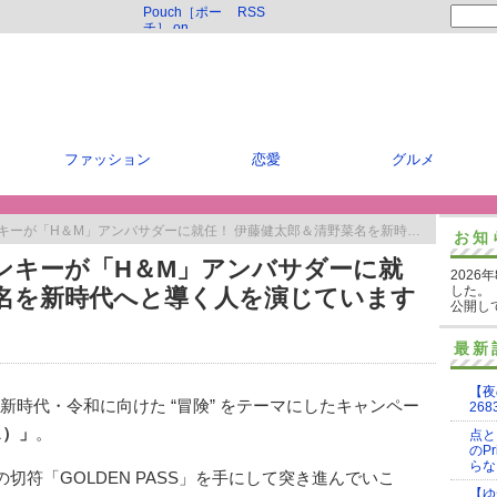
Pouch［ポー
RSS
チ］ on
Twitter
ファッション
恋愛
グルメ
「H＆M」アンバサダーに就任！ 伊藤健太郎＆清野菜名を新時代へと導く人を演じています
お知
ンキーが「H＆M」アンバサダーに就
2026
した。
菜名を新時代へと導く人を演じています
公開し
最新
【夜
、新時代・令和に向けた “冒険” をテーマにしたキャンペー
268
ス）」
。
点と
のP
らな
切符「GOLDEN PASS」を手にして突き進んでいこ
【ゆ