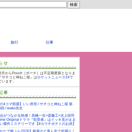
旅行
仕事
らせ
年8月からPouch［ポーチ］は不定期更新となりま
『サチコと神ねこ様』は
ロケットニュース24
で
ています。
記事
の4コマ部屋】いい所⑪ / サチコと神ねこ様 第
3回 / wako先生
点がつながる快感！高橋一生×斎藤工×水上恒司
rime Originalドラマ『犯罪者』はイッキ見が止ま
い傑作ミステリーです【#カウチポテトのお供】
かたで銀ぶら2026】銀座のど真ん中で盆踊り！