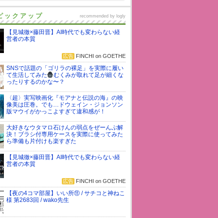
ピックアップ
recommended by
logly
【見城徹×藤田晋】AI時代でも変わらない経
営者の本質
広告
FINCHI on GOETHE
SNSで話題の「ゴリラの裸足」を実際に履い
て生活してみた
むくみが取れて足が細くな
ったりするのかな〜？
〈超〉実写映画化『モアナと伝説の海』の映
像美は圧巻。でも…ドウェイン・ジョンソン
版マウイがかっこよすぎて違和感が！
大好きなウタマロ石けんの弱点をぜーんぶ解
決！ブラシ付専用ケースを実際に使ってみた
ら準備も片付けも楽すぎた
【見城徹×藤田晋】AI時代でも変わらない経
営者の本質
広告
FINCHI on GOETHE
【夜の4コマ部屋】いい所⑪ / サチコと神ねこ
様 第2683回 / wako先生