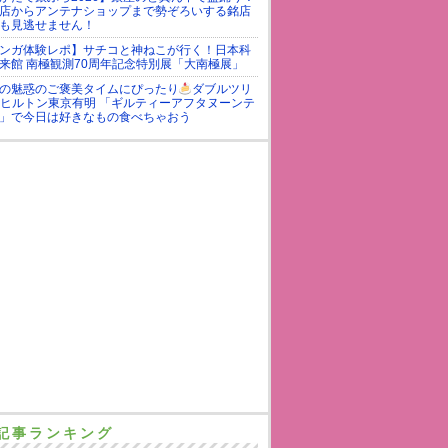
店からアンテナショップまで勢ぞろいする銘店
も見逃せません！
ンガ体験レポ】サチコと神ねこが行く！日本科
来館 南極観測70周年記念特別展「大南極展」
の魅惑のご褒美タイムにぴったり
ダブルツリ
yヒルトン東京有明 「ギルティーアフタヌーンテ
」で今日は好きなもの食べちゃおう
記事ランキング