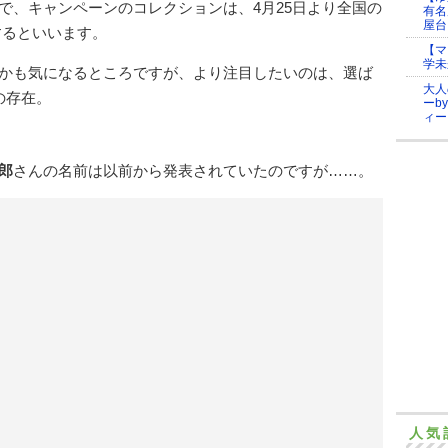
で、キャンペーンのコレクションは、4月25日より全国の
有名
屋台
するといいます。
【マ
学未
かも気になるところですが、より注目したいのは、選ば
大人
の存在。
ーb
ィー
郎
さんの名前は以前から発表されていたのですが……。
人気