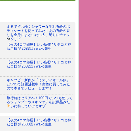
まるで持ち歩くシャワーな牛乳石鹸のボ
ディシートを使ってみた！あの石鹸の香
りを全身にまといたい人、絶対にチェッ
クして
【夜の4コマ部屋】いい所⑪ / サチコと神
ねこ様 第2683回 / wako先生
【夜の4コマ部屋】いい所⑩ / サチコと神
ねこ様 第2682回 / wako先生
ギャツビー新作が「ミスディオール似」
とSNSで話題沸騰中！実際に買ってみた
ので本音でレビューします！
旅行前はセリアへ！100円でいつも使って
るシャンプーやスキンケアを試供品みた
いに持っていけますゾ
【夜の4コマ部屋】いい所⑪ / サチコと神
ねこ様 第2683回 / wako先生