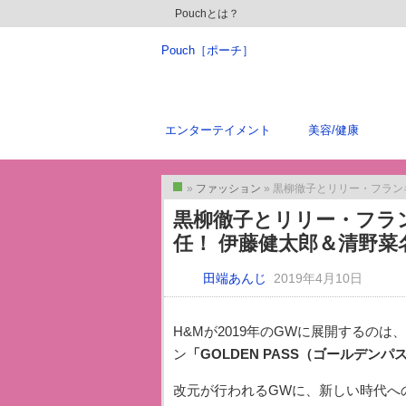
Pouchとは？
Pouch［ポーチ］
エンターテイメント
美容/健康
»
ファッション
» 黒柳徹子とリリー・フランキーが
トップ
黒柳徹子とリリー・フラ
任！ 伊藤健太郎＆清野
田端あんじ
2019年4月10日
H&Mが2019年のGWに展開するのは
ン
「GOLDEN PASS（ゴールデンパ
改元が行われるGWに、新しい時代への