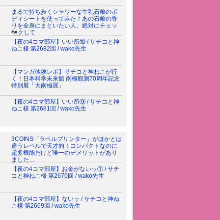
まるで持ち歩くシャワーな牛乳石鹸のボ
ディシートを使ってみた！あの石鹸の香
りを全身にまといたい人、絶対にチェッ
クして
【夜の4コマ部屋】いい所⑩ / サチコと神
ねこ様 第2682回 / wako先生
【マンガ体験レポ】サチコと神ねこが行
く！日本科学未来館 南極観測70周年記念
特別展「大南極展」
【夜の4コマ部屋】いい所⑨ / サチコと神
ねこ様 第2681回 / wako先生
3COINS「ラベルプリンター」がほかとは
違うレベルで天才的！コンパクトなのに
超多機能だけど唯一のデメリットがあり
ました…
【夜の4コマ部屋】お金がないッ① / サチ
コと神ねこ様 第2670回 / wako先生
【夜の4コマ部屋】ないッ / サチコと神ね
こ様 第2669回 / wako先生