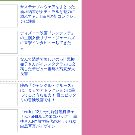
サステナブルウェアをまとった
新垣結衣がナチュラルな魅力に
溢れてる…H＆Mの新コレクショ
ンに注目
ディズニー映画『シンデレラ』
の主演女優リリー・ジェームズ
に直撃インタビューしてきた
よ！
なんて清楚で美しいのっ!! 黒柳
徹子さんがインスタグラムに投
稿したデビュー当時の写真が大
反響！
映画『ジャングル・クルーズ』
は、まるでアトラクションに乗
ってるような迫力！ 夏にピッタ
リの冒険映画です！
『with』12月号付録は黒柳徹子
さん×SNIDELのエコバッグ！ 黒
柳さんNY留学時代のおしゃれな
白黒写真がデザイン