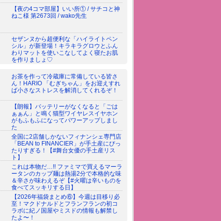
【夜の4コマ部屋】いい所① / サチコと神
ねこ様 第2673回 / wako先生
セザンヌから超便利な「ハイライトペン
シル」が新登場！キラキラグロウとふん
わりマットを使いこなしてよく寝たお肌
を作りましょ♡
お茶を作って冷蔵庫に常備している皆さ
ん！HARIO 「むぎちゃん」をお迎えすれ
ば小さなストレスを解消してくれるぞ！
【朗報】バッテリーがなくなると「ごは
ぁぁん」と鳴く猫型ワイヤレスイヤホン
がもふもふになってパワーアップしまし
た
全国に2店舗しかないフィナンシェ専門店
「BEAN to FINANCIER」が手土産にぴっ
たりすぎる！【#舞台女優の手土産リス
ト】
これは本物だ…!! ファミマで買えるマーラ
ータンのカップ麺は熱湯2分で本格的な味
＆辛さが味わえるぞ【#火曜は辛いものを
食べてスッキリする日】
【2026年福袋まとめ⑥】今週は目移り必
至！マクドナルドとフランフランの初コ
ラボに紀ノ国屋やミスドの情報も解禁し
たよ〜！