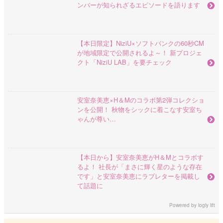
ンバーが知られざるエピソードを語ります
【本日限定】NiziU×ソフトバンクの60秒CM
が地域限定で公開されるよ～！ 新プロジェ
クト「NiziU LAB」を要チェック
安室奈美恵×H＆Mのコラボ第2弾コレクショ
ンを公開！ 秋物をシックに着こなす安室ち
ゃんが尊い…
【本日から】安室奈美恵がH＆Mとコラボす
るよ！ 社長が「まさに輝く星のような存在
です」と安室奈美恵にラブレターを掲載し
て話題に
Powered by
logly lift