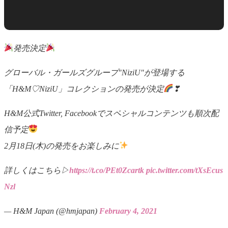
発売決定
グローバル・ガールズグループ"NiziU"が登場する
「H&M♡NiziU」コレクションの発売が決定
❣
H&M公式Twitter, Facebookでスペシャルコンテンツも順次配
信予定
2月18日(木)の発売をお楽しみに
詳しくはこちら▷
https://t.co/PEt0Zcartk
pic.twitter.com/tXsEcus
Nzl
— H&M Japan (@hmjapan)
February 4, 2021