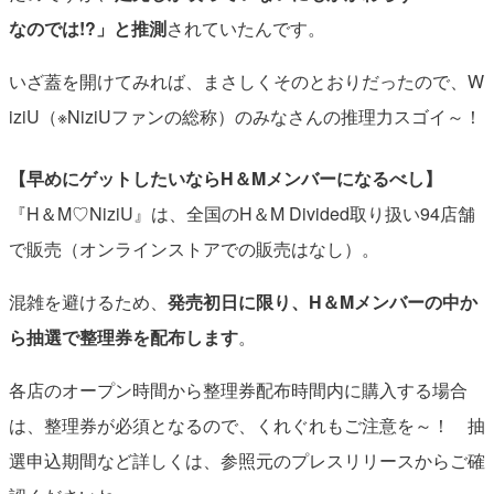
なのでは!?」と推測
されていたんです。
いざ蓋を開けてみれば、まさしくそのとおりだったので、W
iziU（※NiziUファンの総称）のみなさんの推理力スゴイ～！
【早めにゲットしたいならH＆Mメンバーになるべし】
『H＆M♡NiziU』は、全国のH＆M Divided取り扱い94店舗
で販売（オンラインストアでの販売はなし）。
混雑を避けるため、
発売初⽇に限り、H＆Mメンバーの中か
ら抽選で整理券を配布します
。
各店のオープン時間から整理券配布時間内に購⼊する場合
は、整理券が必須となるので、くれぐれもご注意を～！ 抽
選申込期間など詳しくは、参照元のプレスリリースからご確