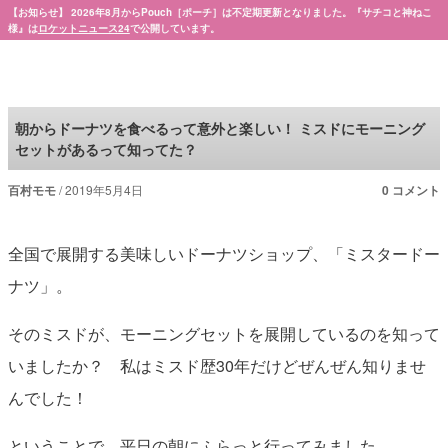
【お知らせ】 2026年8月からPouch［ポーチ］は不定期更新となりました。『サチコと神ねこ
様』は
ロケットニュース24
で公開しています。
Pouch［ポーチ］
朝からドーナツを食べるって意外と楽しい！ ミスドにモーニング
セットがあるって知ってた？
百村モモ
2019年5月4日
0 コメント
全国で展開する美味しいドーナツショップ、「ミスタードー
ナツ」。
そのミスドが、モーニングセットを展開しているのを知って
いましたか？ 私はミスド歴30年だけどぜんぜん知りませ
んでした！
ということで、平日の朝にふらっと行ってみました。