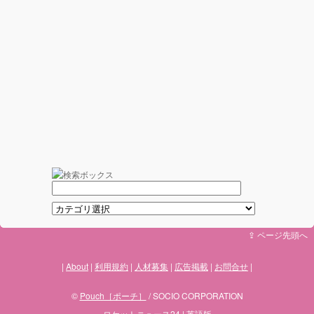
⇪ ページ先頭へ
About
利用規約
人材募集
広告掲載
お問合せ
©
Pouch［ポーチ］
/ SOCIO CORPORATION
ロケットニュース24
|
英語版