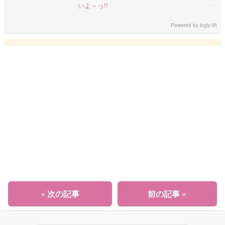
いよ～っ!!
Powered by
logly lift
« 次の記事
前の記事 »