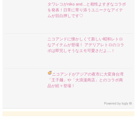
タワレコがniko and…と相性よすぎなコラボ
を発表！日常に寄り添うユニークなアイテ
ムが目白押しです♡
ニコアンドに懐かしくて新しい昭和レトロ
なアイテムが登場！ アデリアレトロのコラ
ボは即完しそうなエモ可愛さだよ…！
ニコアンドがアジアの夜市に大変身
台湾
「王子麺」や「大浪漫商店」とのコラボ商
品が続々登場！
Powered by
logly lift