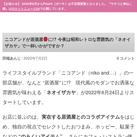
【お知らせ】 2026年8月からPouch［ポーチ］は不定期更新となりました。『サチコと神ねこ
様』は
ロケットニュース24
で公開しています。
Pouch［ポーチ］
ニコアンドが居酒屋
に!? 今夜は昭和レトロな雰囲気の「ネオイ
ザカヤ」で一杯いかがですか？
田端あんじ
2022年7月2日
0 コメント
ライフスタイルブランド「ニコアンド（niko and…）」の一
部店舗が、なんと “居酒屋” に!? 現代風のモダンでお洒落な
雰囲気が味わえる「
ネオイザカヤ
」が2022年6月24日よりス
タートしています。
お店に並ぶのは、
実在する居酒屋とのコラボアイテム
をはじ
め、独自の視点でセレクトしたおつまみ、ホッピー、駄菓子
などの
“のみくいアイテム”
。さらにカフェ・レストラン併