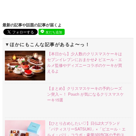
最新の記事や話題の記事が届くよ
友だち追加
ほかにもこんな記事があるよ〜っ！
【本日から】少人数のクリスマスケーキは
セブンイレブンにおまかせ♪ ピエール・エ
ルメ監修やディズニーコラボのケーキが買
えるよ
【まとめ】クリスマスケーキの予約シーズ
ン突入～！ Pouch が気になるクリスマスケ
ーキ15選
【ひとり占めしたい♡】日仏2大ブランド
「パティスリーSATSUKI」×「ピエール・エ
ルメ・パリ」コラボ・豪華3段BOXの予約ス