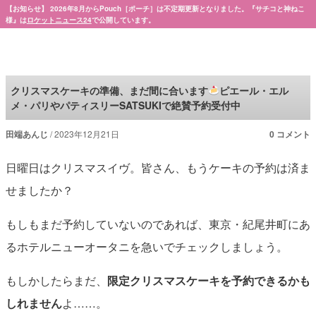
【お知らせ】 2026年8月からPouch［ポーチ］は不定期更新となりました。『サチコと神ねこ
様』は
ロケットニュース24
で公開しています。
Pouch［ポーチ］
クリスマスケーキの準備、まだ間に合います
ピエール・エル
メ・パリやパティスリーSATSUKIで絶賛予約受付中
田端あんじ
2023年12月21日
0 コメント
日曜日はクリスマスイヴ。皆さん、もうケーキの予約は済ま
せましたか？
もしもまだ予約していないのであれば、東京・紀尾井町にあ
るホテルニューオータニを急いでチェックしましょう。
もしかしたらまだ、
限定クリスマスケーキを予約できるかも
しれません
よ……。