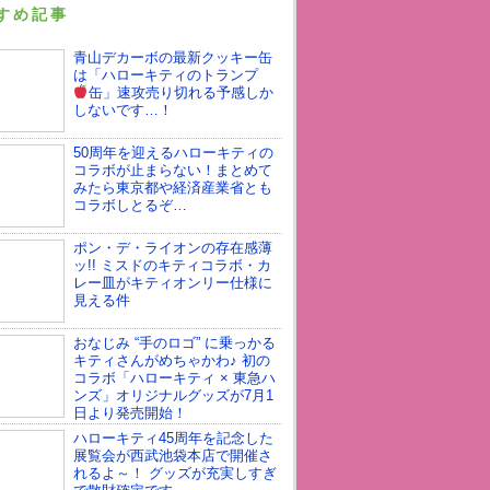
すめ記事
青山デカーボの最新クッキー缶
は「ハローキティのトランプ
缶」
速攻売り切れる予感しか
しないです…！
50周年を迎えるハローキティの
コラボが止まらない！まとめて
みたら東京都や経済産業省とも
コラボしとるぞ…
ポン・デ・ライオンの存在感薄
ッ!! ミスドのキティコラボ・カ
レー皿がキティオンリー仕様に
見える件
おなじみ “手のロゴ” に乗っかる
キティさんがめちゃかわ♪ 初の
コラボ「ハローキティ × 東急ハ
ンズ」オリジナルグッズが7月1
日より発売開始！
ハローキティ45周年を記念した
展覧会が西武池袋本店で開催さ
れるよ～！ グッズが充実しすぎ