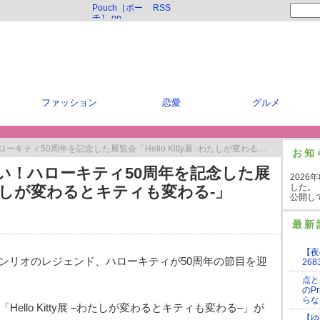
Pouch［ポー
RSS
チ］ on
Twitter
ファッション
恋愛
グルメ
50周年を記念した展覧会「Hello Kitty展 -わたしが変わるとキティも変わる-」
お知
い！ハローキティ50周年を記念した展
2026
した。
 -わたしが変わるとキティも変わる-」
公開し
最新
【夜
ンリオのレジェンド、ハローキティが50周年の節目を迎
268
点と
のP
らな
ello Kitty展 –わたしが変わるとキティも変わる–」が
【ゆ