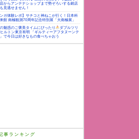
店からアンテナショップまで勢ぞろいする銘店
も見逃せません！
ンガ体験レポ】サチコと神ねこが行く！日本科
来館 南極観測70周年記念特別展「大南極展」
の魅惑のご褒美タイムにぴったり
ダブルツリ
yヒルトン東京有明 「ギルティーアフタヌーンテ
」で今日は好きなもの食べちゃおう
記事ランキング