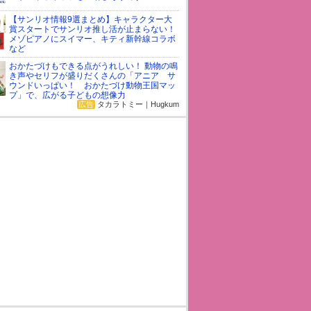
【サンリオ情報9選まとめ】キャラクター大
賞スタートでサンリオ推し活が止まらない！
メゾピアノにスイマー、キティ新幹線コラボ
など
おかたづけもできる点がうれしい！ 動物の鳴
き声やセリフが盛りだくさんの「アニア サ
ウンドいっぱい！ おかたづけ動物王国マッ
プ」で、広がる子どもの想像力
広告
タカラトミー｜Hugkum