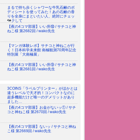
まるで持ち歩くシャワーな牛乳石鹸のボ
ディシートを使ってみた！あの石鹸の香
りを全身にまといたい人、絶対にチェッ
クして
【夜の4コマ部屋】いい所⑩ / サチコと神
ねこ様 第2682回 / wako先生
【マンガ体験レポ】サチコと神ねこが行
く！日本科学未来館 南極観測70周年記念
特別展「大南極展」
【夜の4コマ部屋】いい所⑨ / サチコと神
ねこ様 第2681回 / wako先生
3COINS「ラベルプリンター」がほかとは
違うレベルで天才的！コンパクトなのに
超多機能だけど唯一のデメリットがあり
ました…
【夜の4コマ部屋】お金がないッ① / サチ
コと神ねこ様 第2670回 / wako先生
【夜の4コマ部屋】ないッ / サチコと神ね
こ様 第2669回 / wako先生