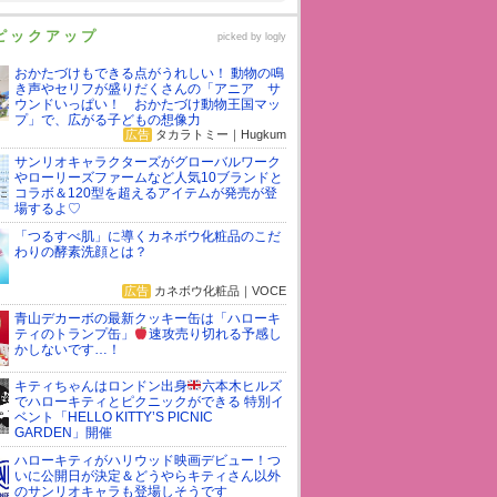
ピックアップ
picked by
logly
おかたづけもできる点がうれしい！ 動物の鳴
き声やセリフが盛りだくさんの「アニア サ
ウンドいっぱい！ おかたづけ動物王国マッ
プ」で、広がる子どもの想像力
広告
タカラトミー｜Hugkum
サンリオキャラクターズがグローバルワーク
やローリーズファームなど人気10ブランドと
コラボ＆120型を超えるアイテムが発売が登
場するよ♡
「つるすべ肌」に導くカネボウ化粧品のこだ
わりの酵素洗顔とは？
広告
カネボウ化粧品｜VOCE
青山デカーボの最新クッキー缶は「ハローキ
ティのトランプ缶」
速攻売り切れる予感し
かしないです…！
キティちゃんはロンドン出身
六本木ヒルズ
でハローキティとピクニックができる 特別イ
ベント「HELLO KITTY’S PICNIC
GARDEN」開催
ハローキティがハリウッド映画デビュー！つ
いに公開日が決定＆どうやらキティさん以外
のサンリオキャラも登場しそうです