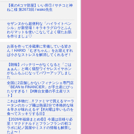
【夜の4コマ部屋】いい所① / サチコと神
ねこ様 第2673回 / wako先生
セザンヌから超便利な「ハイライトペン
シル」が新登場！キラキラグロウとふん
わりマットを使いこなしてよく寝たお肌
を作りましょ♡
お茶を作って冷蔵庫に常備している皆さ
ん！HARIO 「むぎちゃん」をお迎えすれ
ば小さなストレスを解消してくれるぞ！
【朗報】バッテリーがなくなると「ごは
ぁぁん」と鳴く猫型ワイヤレスイヤホン
がもふもふになってパワーアップしまし
た
全国に2店舗しかないフィナンシェ専門店
「BEAN to FINANCIER」が手土産にぴっ
たりすぎる！【#舞台女優の手土産リス
ト】
これは本物だ…!! ファミマで買えるマーラ
ータンのカップ麺は熱湯2分で本格的な味
＆辛さが味わえるぞ【#火曜は辛いものを
食べてスッキリする日】
【2026年福袋まとめ⑥】今週は目移り必
至！マクドナルドとフランフランの初コ
ラボに紀ノ国屋やミスドの情報も解禁し
たよ〜！