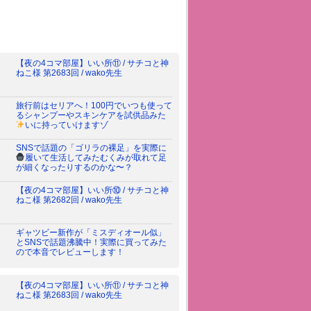
【夜の4コマ部屋】いい所⑪ / サチコと神
ねこ様 第2683回 / wako先生
旅行前はセリアへ！100円でいつも使って
るシャンプーやスキンケアを試供品みた
いに持っていけますゾ
SNSで話題の「ゴリラの裸足」を実際に
履いて生活してみた
むくみが取れて足
が細くなったりするのかな〜？
【夜の4コマ部屋】いい所⑩ / サチコと神
ねこ様 第2682回 / wako先生
ギャツビー新作が「ミスディオール似」
とSNSで話題沸騰中！実際に買ってみた
ので本音でレビューします！
【夜の4コマ部屋】いい所⑪ / サチコと神
ねこ様 第2683回 / wako先生