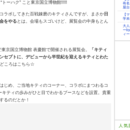
ーハク” こと東京国立博物館!!!!!
有名
屋台
コラボしてきた百戦錬磨のキティさんですが、まさか
日
【マ
学未
会をやる
とは。会場もスゴいけど、展覧会の中身もとん
大人
ーb
ィー
4日まで東京国立博物館 表慶館で開催される展覧会。
「キティ
ンセプトに、デビューから半世紀を迎えるキティとわた
どころはこちら☆
はじめ、ご当地キティのコーナー、コラボにまつわるコ
ーキティの歩みがひと目でわかるブースなどを設置。貴重
するのだとか！
人気