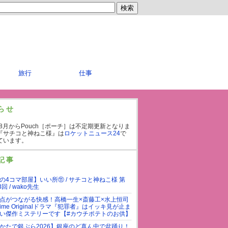
旅行
仕事
らせ
年8月からPouch［ポーチ］は不定期更新となりま
『サチコと神ねこ様』は
ロケットニュース24
で
ています。
記事
の4コマ部屋】いい所⑪ / サチコと神ねこ様 第
3回 / wako先生
点がつながる快感！高橋一生×斎藤工×水上恒司
rime Originalドラマ『犯罪者』はイッキ見が止ま
い傑作ミステリーです【#カウチポテトのお供】
かたで銀ぶら2026】銀座のど真ん中で盆踊り！