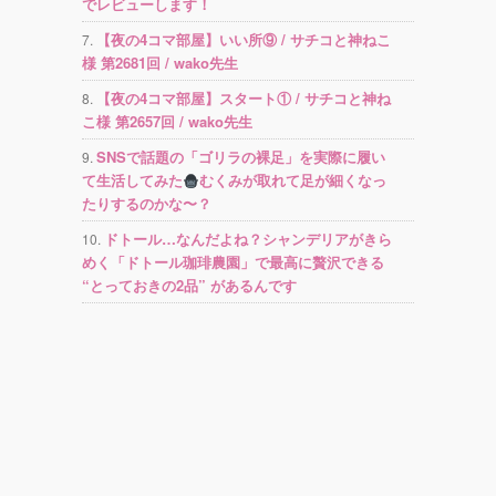
でレビューします！
【夜の4コマ部屋】いい所⑨ / サチコと神ねこ
様 第2681回 / wako先生
【夜の4コマ部屋】スタート① / サチコと神ね
こ様 第2657回 / wako先生
SNSで話題の「ゴリラの裸足」を実際に履い
て生活してみた
むくみが取れて足が細くなっ
たりするのかな〜？
ドトール…なんだよね？シャンデリアがきら
めく「ドトール珈琲農園」で最高に贅沢できる
“とっておきの2品” があるんです