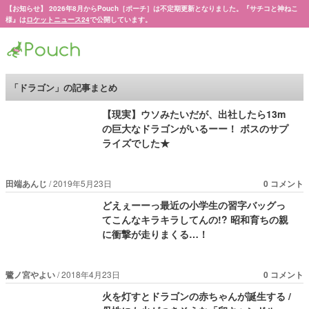
【お知らせ】 2026年8月からPouch［ポーチ］は不定期更新となりました。『サチコと神ねこ
様』は
ロケットニュース24
で公開しています。
Pouch［ポーチ］
「ドラゴン」の記事まとめ
【現実】ウソみたいだが、出社したら13m
の巨大なドラゴンがいるーー！ ボスのサプ
ライズでした★
田端あんじ
2019年5月23日
0 コメント
どえぇーーっ最近の小学生の習字バッグっ
てこんなキラキラしてんの!? 昭和育ちの親
に衝撃が走りまくる…！
鷺ノ宮やよい
2018年4月23日
0 コメント
火を灯すとドラゴンの赤ちゃんが誕生する /