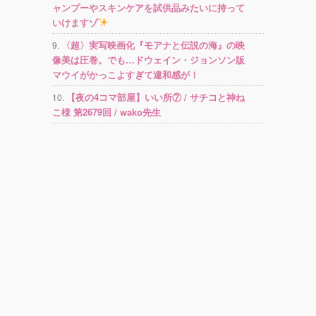
ャンプーやスキンケアを試供品みたいに持って
いけますゾ
〈超〉実写映画化『モアナと伝説の海』の映
像美は圧巻。でも…ドウェイン・ジョンソン版
マウイがかっこよすぎて違和感が！
【夜の4コマ部屋】いい所⑦ / サチコと神ね
こ様 第2679回 / wako先生