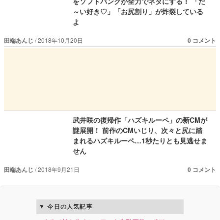
をソフトバンクが全力でネタにする！ 「だ
～い好き♡」「お尻割り」が炸裂している
よ
田端あんじ
2018年10月20日
0 コメント
武井咲の復帰作「ハズキルーペ」の新CMが
謎展開！ 前作のCMいじり、次々と尻に踏
まれるハズキルーペ…1秒たりとも見逃せま
せん
田端あんじ
2018年9月21日
0 コメント
今日の人気記事