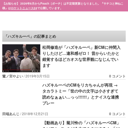
【お知らせ】 2026年8月からPouch［ポーチ］は不定期更新となりました。『サチコと神ねこ
様』は
ロケットニュース24
で公開しています。
Pouch［ポーチ］
「ハズキルーペ」の記事まとめ
松岡修造が「ハズキルーペ」新CMに仲間入
りしたけど…違和感ゼロ！ 昔からいたかと
錯覚するほどカオスな世界観になじんでい
ます
鷺ノ宮やよい
2019年3月15日
0 コメント
ハズキルーペのCMをリカちゃんが再現 →
タカラトミー「世の中の文字は小さすぎて
読めなぁぁい…っっ!!!!!!」とナイスな連携
プレー
田端あんじ
2018年12月21日
0 コメント
【動画あり】菊川怜の「ハズキルーペCM」