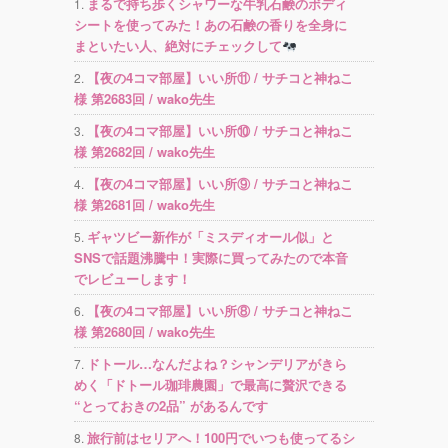
まるで持ち歩くシャワーな牛乳石鹸のボディ
シートを使ってみた！あの石鹸の香りを全身に
まといたい人、絶対にチェックして
【夜の4コマ部屋】いい所⑪ / サチコと神ねこ
様 第2683回 / wako先生
【夜の4コマ部屋】いい所⑩ / サチコと神ねこ
様 第2682回 / wako先生
【夜の4コマ部屋】いい所⑨ / サチコと神ねこ
様 第2681回 / wako先生
ギャツビー新作が「ミスディオール似」と
SNSで話題沸騰中！実際に買ってみたので本音
でレビューします！
【夜の4コマ部屋】いい所⑧ / サチコと神ねこ
様 第2680回 / wako先生
ドトール…なんだよね？シャンデリアがきら
めく「ドトール珈琲農園」で最高に贅沢できる
“とっておきの2品” があるんです
旅行前はセリアへ！100円でいつも使ってるシ