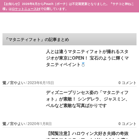
【お知らせ】 2026年8月からPouch［ポーチ］は不定期更新となりました。『サチコと神ねこ
様』は
ロケットニュース24
で公開しています。
Pouch［ポーチ］
「マタニティフォト」の記事まとめ
人とは違うマタニティフォトが撮れるスタ
ジオが東京にOPEN！ 宝石のように輝くマ
タニティペイント
鷺ノ宮やよい
2023年6月15日
0 コメント
ディズニープリンセス姿の「マタニティフ
ォト」が素敵！ シンデレラ、ジャスミン、
ベルなど素敵な写真ばかりです
鷺ノ宮やよい
2020年1月8日
0 コメント
【閲覧注意】ハロウィン大好き夫婦の奇抜