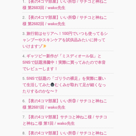
【夜の4コマ部屋】いい所⑪ / サチコと神ねこ
様 第2683回 / wako先生
【夜の4コマ部屋】いい所⑩ / サチコと神ねこ
様 第2682回 / wako先生
旅行前はセリアへ！100円でいつも使ってるシ
ャンプーやスキンケアを試供品みたいに持って
いけますゾ
ギャツビー新作が「ミスディオール似」と
SNSで話題沸騰中！実際に買ってみたので本音
でレビューします！
SNSで話題の「ゴリラの裸足」を実際に履い
て生活してみた
むくみが取れて足が細くなっ
たりするのかな〜？
【夜の4コマ部屋】いい所⑨ / サチコと神ねこ
様 第2681回 / wako先生
【夜の4コマ部屋】サチコと神ねこ様 / サチコ
と神ねこ様 第1回 / wako先生
【夜の4コマ部屋】いい所⑧ / サチコと神ねこ