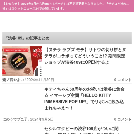
【お知らせ】 2026年8月からPouch［ポーチ］は不定期更新となりました。『サチコと神ねこ
様』は
ロケットニュース24
で公開しています。
Pouch［ポーチ］
「渋谷109」の記事まとめ
【ヌテラ ラブズ モチ】サトウの切り餅とヌ
テラがコラボってどういうこと!? 期間限定
ショップが渋谷109にOPENするよ
鷺ノ宮やよい
2024年11月30日
0 コメント
キティちゃん50周年のお祝いは渋谷に集合
☆ イマーシブ空間「HELLO KITTY
IMMERSIVE POP-UP!」でリボンに飲み込
まれちゃえ〜！
にのうでプニ子
2024年9月5日
0 コメント
セシルマクビーの渋谷109店がついに閉