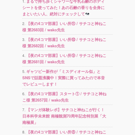
まるで持ち歩くシャワーな牛乳石鹸のボディ
シートを使ってみた！あの石鹸の香りを全身に
まといたい人、絶対にチェックして
【夜の4コマ部屋】いい所⑪ / サチコと神ねこ
様 第2683回 / wako先生
【夜の4コマ部屋】いい所⑩ / サチコと神ねこ
様 第2682回 / wako先生
【夜の4コマ部屋】いい所⑨ / サチコと神ねこ
様 第2681回 / wako先生
ギャツビー新作が「ミスディオール似」と
SNSで話題沸騰中！実際に買ってみたので本音
でレビューします！
【夜の4コマ部屋】スタート① / サチコと神ね
こ様 第2657回 / wako先生
【マンガ体験レポ】サチコと神ねこが行く！
日本科学未来館 南極観測70周年記念特別展「大
南極展」
【夜の4コマ部屋】いい所⑧ / サチコと神ねこ