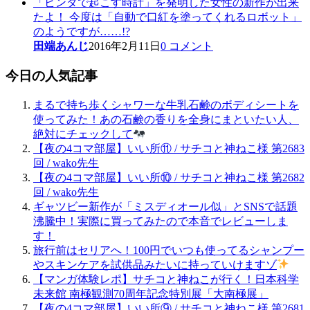
「ビンタで起こす時計」を発明した女性の新作が出来
たよ！ 今度は「自動で口紅を塗ってくれるロボット」
のようですが……!?
田端あんじ
2016年2月11日
0 コメント
今日の人気記事
まるで持ち歩くシャワーな牛乳石鹸のボディシートを
使ってみた！あの石鹸の香りを全身にまといたい人、
絶対にチェックして
【夜の4コマ部屋】いい所⑪ / サチコと神ねこ様 第2683
回 / wako先生
【夜の4コマ部屋】いい所⑩ / サチコと神ねこ様 第2682
回 / wako先生
ギャツビー新作が「ミスディオール似」とSNSで話題
沸騰中！実際に買ってみたので本音でレビューしま
す！
旅行前はセリアへ！100円でいつも使ってるシャンプー
やスキンケアを試供品みたいに持っていけますゾ
【マンガ体験レポ】サチコと神ねこが行く！日本科学
未来館 南極観測70周年記念特別展「大南極展」
【夜の4コマ部屋】いい所⑨ / サチコと神ねこ様 第2681