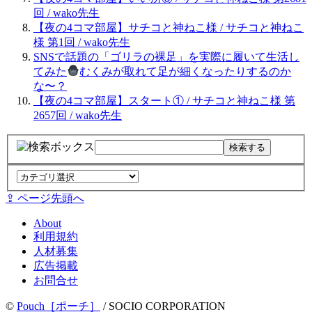
回 / wako先生
【夜の4コマ部屋】サチコと神ねこ様 / サチコと神ねこ
様 第1回 / wako先生
SNSで話題の「ゴリラの裸足」を実際に履いて生活し
てみた
むくみが取れて足が細くなったりするのか
な〜？
【夜の4コマ部屋】スタート① / サチコと神ねこ様 第
2657回 / wako先生
⇪ ページ先頭へ
About
利用規約
人材募集
広告掲載
お問合せ
©
Pouch［ポーチ］
/ SOCIO CORPORATION