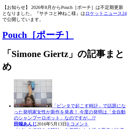
【お知らせ】 2026年8月からPouch［ポーチ］は不定期更新
となりました。『サチコと神ねこ様』は
ロケットニュース24
で公開しています。
Pouch［ポーチ］
「Simone Giertz」の記事まと
め
「ビンタで起こす時計」で話題にな
った発明家女性が新作を発表！ 今度の発明は「全自動
のシャンプーロボット」なのですが…!?
田端あんじ
2016年5月13日
0 コメント