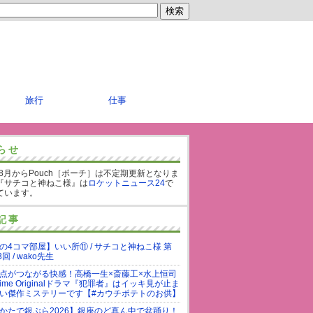
旅行
仕事
らせ
年8月からPouch［ポーチ］は不定期更新となりま
『サチコと神ねこ様』は
ロケットニュース24
で
ています。
記事
の4コマ部屋】いい所⑪ / サチコと神ねこ様 第
3回 / wako先生
点がつながる快感！高橋一生×斎藤工×水上恒司
rime Originalドラマ『犯罪者』はイッキ見が止ま
い傑作ミステリーです【#カウチポテトのお供】
かたで銀ぶら2026】銀座のど真ん中で盆踊り！