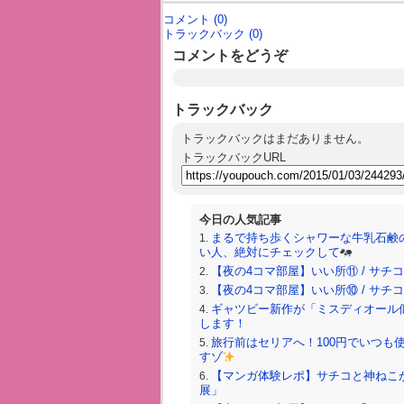
コメント (0)
トラックバック (0)
コメントをどうぞ
トラックバック
トラックバックはまだありません。
トラックバックURL
今日の人気記事
まるで持ち歩くシャワーな牛乳石鹸
い人、絶対にチェックして
【夜の4コマ部屋】いい所⑪ / サチコと神
【夜の4コマ部屋】いい所⑩ / サチコと神
ギャツビー新作が「ミスディオール
します！
旅行前はセリアへ！100円でいつも
すゾ
【マンガ体験レポ】サチコと神ねこが
展」