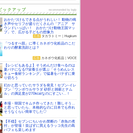
ピックアップ
recommended by
logly
おかたづけもできる点がうれしい！ 動物の鳴
き声やセリフが盛りだくさんの「アニア サ
ウンドいっぱい！ おかたづけ動物王国マッ
プ」で、広がる子どもの想像力
広告
タカラトミー｜Hugkum
「つるすべ肌」に導くカネボウ化粧品のこだ
わりの酵素洗顔とは？
広告
カネボウ化粧品｜VOCE
【レシピもあるよ】そうめんだけ食べるのは
夏バテになる!?栄養士が選ぶ「そうめんレス
キュー食材ランキング」で猛暑をバテずに乗
り切ろう
幻かと思っていたサラダを発見！セブン-イレ
ブン「ワンボウルサラダ 砂肝と雑穀とナム
ル」の満足度が270kcalなのにすごい…！
本場・韓国でキムチ作ってきた！難しそう…
と思っていたら、本格的なのに日本でも作れ
そうなくらい簡単でした♡
【不穏】セブンにちいかわ禁断の「赤魚の煮
付」が登場！並ばずに買えるラッコ先生の島
パフェも楽しめます