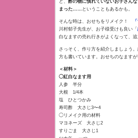
ど、
酢の物に慣れていないお子さんな
まった……
ということもあるかも。
そんな時は、おせちをリメイク！
「
川村郁子先生が、お子様受けも良い「
白なますの売れ行きがよくなって、追
さっそく、作り方を紹介しましょう。
方も書いています。おせちのなますが
＜材料＞
◯紅白なます用
人参 半分
大根 1/4本
塩 ひとつかみ
寿司酢 大さじ3〜4
◯リメイク用の材料
マヨネーズ 大さじ2
すりごま 大さじ1