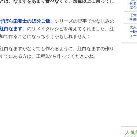
どは、なますをあまり食べなくて、想像以上に余ってし
有名
屋台
【マ
学未
ずぼら栄養士の15分ご飯」
シリーズの記事でおなじみの
大人
紅白なます
」のリメイクレシピを考えてくれました。紅
ーb
ィー
加で作ることになっちゃうかもしれません！
紅白なますがなくても作れるように、紅白なますの作り
すでにある方は、工程3から作ってくださいね。
人気