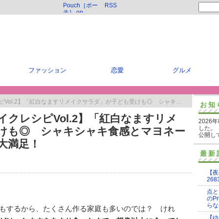
Pouch［ポー
RSS
チ］ on
Twitter
ファッション
恋愛
グルメ
白なますリメイクサラダ」が子ども受けも◎ シャキシャキ食感とマヨネーズとツナの鉄板コンビで大満足！
お知
クレシピVol.2】「紅白なますリメ
2026
した。
けも◎ シャキシャキ食感とマヨネー
公開し
大満足！
最新
【夜
268
点と
のP
らな
もするから、たくさん作る家庭も多いのでは？ けれ
【ゆ