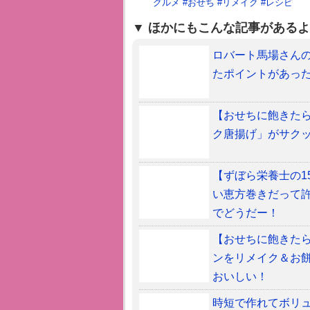
グルメ
#
おせち
#
リメイク
#
レシピ
ほかにもこんな記事があるよ
ロバート馬場さん
たポイントがあっ
【おせちに飽きたら
ク唐揚げ」がサク
【ずぼら栄養士の1
い恵方巻きだって許
でどうだー！
【おせちに飽きたら
ンをリメイク＆お
おいしい！
時短で作れてボリュ