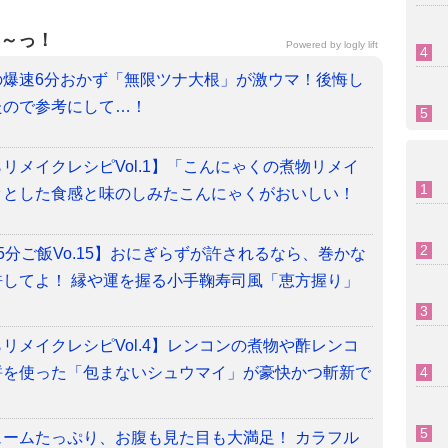
～っ！
Powered by
logly lift
の爆速6分おかず「無限ツナ大根」が激ウマ！後悔し
たので参考にして…！
リメイクレシピVol.1】「こんにゃくの煮物リメイ
ッとした食感と味のしみたこんにゃくがおいしい！
5分ご飯Vo.15】おにぎらずが許されるなら、巻かな
してよ！ 縁や運を握る小手鞠寿司風「恵方握り」
リメイクレシピVol.4】レンコンの煮物や酢レンコ
餅を使った「包まないシュウマイ」が豪快かつ斬新で
ームたっぷり、お腹も見た目も大満足！ カラフル