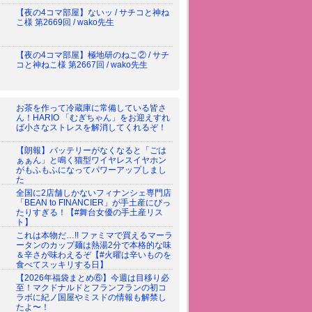
【夜の4コマ部屋】ないッ / サチコと神ね
こ様 第2669回 / wako先生
【夜の4コマ部屋】極地研のねこ② / サチ
コと神ねこ様 第2667回 / wako先生
お茶を作って冷蔵庫に常備している皆さ
ん！HARIO 「むぎちゃん」をお迎えすれ
ば小さなストレスを解消してくれるぞ！
【朗報】バッテリーがなくなると「ごは
ぁぁん」と鳴く猫型ワイヤレスイヤホン
がもふもふになってパワーアップしまし
た
全国に2店舗しかないフィナンシェ専門店
「BEAN to FINANCIER」が手土産にぴっ
たりすぎる！【#舞台女優の手土産リス
ト】
これは本物だ…!! ファミマで買えるマーラ
ータンのカップ麺は熱湯2分で本格的な味
＆辛さが味わえるぞ【#火曜は辛いものを
食べてスッキリする日】
【2026年福袋まとめ⑥】今週は目移り必
至！マクドナルドとフランフランの初コ
ラボに紀ノ国屋やミスドの情報も解禁し
たよ〜！