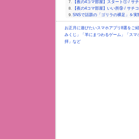
【夜の4コマ部屋】スタート① / サチコと
【夜の4コマ部屋】いい所⑨ / サチコと神
SNSで話題の「ゴリラの裸足」を実
るのかな〜？
【夜の4コマ部屋】いい所⑧ / サチコと
お正月に遊びたいスマホアプリ8選をご紹
みくじ」「羊にまつわるゲーム」「スマ
拝」など