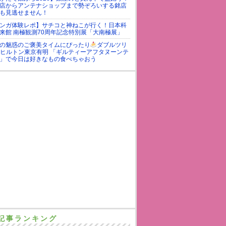
店からアンテナショップまで勢ぞろいする銘店
も見逃せません！
ンガ体験レポ】サチコと神ねこが行く！日本科
来館 南極観測70周年記念特別展「大南極展」
の魅惑のご褒美タイムにぴったり
ダブルツリ
yヒルトン東京有明 「ギルティーアフタヌーンテ
」で今日は好きなもの食べちゃおう
記事ランキング