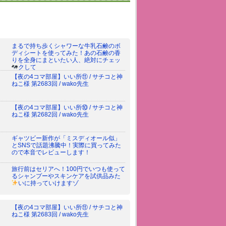
まるで持ち歩くシャワーな牛乳石鹸のボ
ディシートを使ってみた！あの石鹸の香
りを全身にまといたい人、絶対にチェッ
クして
【夜の4コマ部屋】いい所⑪ / サチコと神
ねこ様 第2683回 / wako先生
【夜の4コマ部屋】いい所⑩ / サチコと神
ねこ様 第2682回 / wako先生
ギャツビー新作が「ミスディオール似」
とSNSで話題沸騰中！実際に買ってみた
ので本音でレビューします！
旅行前はセリアへ！100円でいつも使って
るシャンプーやスキンケアを試供品みた
いに持っていけますゾ
【夜の4コマ部屋】いい所⑪ / サチコと神
ねこ様 第2683回 / wako先生