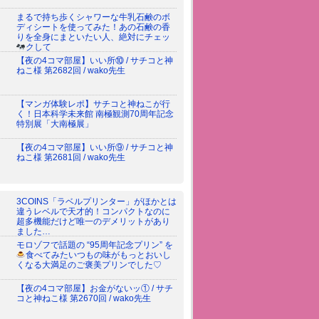
まるで持ち歩くシャワーな牛乳石鹸のボ
ディシートを使ってみた！あの石鹸の香
りを全身にまといたい人、絶対にチェッ
クして
【夜の4コマ部屋】いい所⑩ / サチコと神
ねこ様 第2682回 / wako先生
【マンガ体験レポ】サチコと神ねこが行
く！日本科学未来館 南極観測70周年記念
特別展「大南極展」
【夜の4コマ部屋】いい所⑨ / サチコと神
ねこ様 第2681回 / wako先生
3COINS「ラベルプリンター」がほかとは
違うレベルで天才的！コンパクトなのに
超多機能だけど唯一のデメリットがあり
ました…
モロゾフで話題の “95周年記念プリン” を
食べてみた
いつもの味がもっとおいし
くなる大満足のご褒美プリンでした♡
【夜の4コマ部屋】お金がないッ① / サチ
コと神ねこ様 第2670回 / wako先生