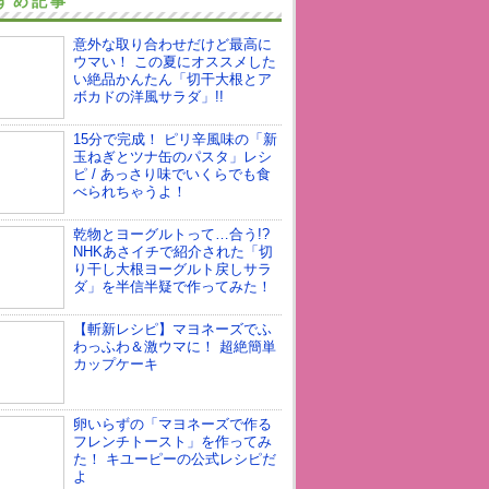
すめ記事
意外な取り合わせだけど最高に
ウマい！ この夏にオススメした
い絶品かんたん「切干大根とア
ボカドの洋風サラダ」!!
15分で完成！ ピリ辛風味の「新
玉ねぎとツナ缶のパスタ」レシ
ピ / あっさり味でいくらでも食
べられちゃうよ！
乾物とヨーグルトって…合う!?
NHKあさイチで紹介された「切
り干し大根ヨーグルト戻しサラ
ダ」を半信半疑で作ってみた！
【斬新レシピ】マヨネーズでふ
わっふわ＆激ウマに！ 超絶簡単
カップケーキ
卵いらずの「マヨネーズで作る
フレンチトースト」を作ってみ
た！ キユーピーの公式レシピだ
よ