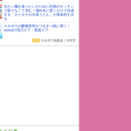
冷たい麺を食べたいがために灼熱のキッチン
で茹でなくて済む！溜め水に置くだけで完成
する「カトキチの冷凍うどん」が革命的すぎ
る
カネボウの酵素研究がつるすべ肌に導く！
suisaiの毛穴ケア・角質ケア
広告
カネボウ化粧品｜VOCE