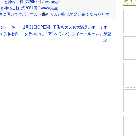
おす
神ねこ様 第2657回 / wako先生
ねこ様 第2681回 / wako先生
際に履いて生活してみた
むくみが取れて足が細くなったりす
神ねこ様 第2680回 / wako先生
介♪ 「お
【1月31日OPEN】子供も大人も大満足♪ ホテルオー
ホで神社参
クラ神戸に「アンパンマンスイートルーム」が登
場！