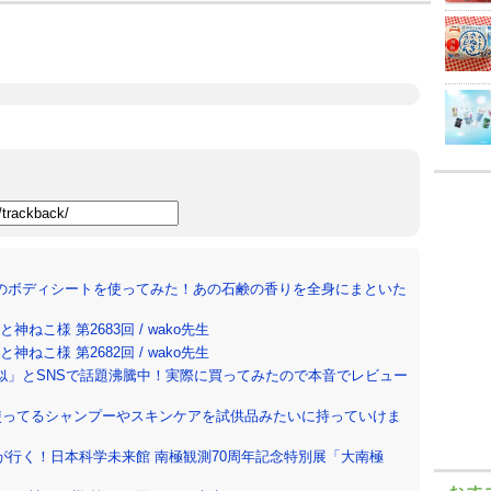
のボディシートを使ってみた！あの石鹸の香りを全身にまといた
ねこ様 第2683回 / wako先生
ねこ様 第2682回 / wako先生
似」とSNSで話題沸騰中！実際に買ってみたので本音でレビュー
使ってるシャンプーやスキンケアを試供品みたいに持っていけま
行く！日本科学未来館 南極観測70周年記念特別展「大南極