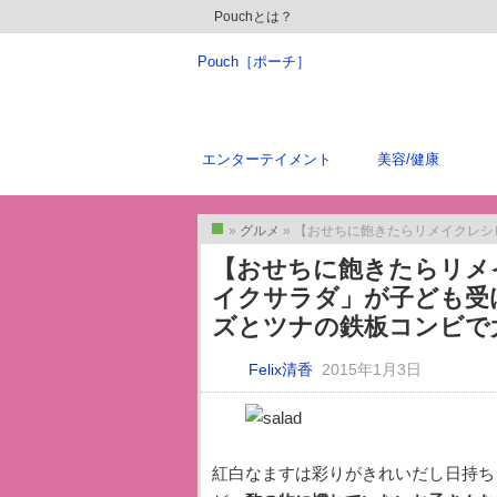
Pouchとは？
Pouch［ポーチ］
エンターテイメント
美容/健康
»
グルメ
» 【おせちに飽きたらリメイクレシピVol.2】「紅
トップ
【おせちに飽きたらリメイ
イクサラダ」が子ども受
ズとツナの鉄板コンビで
Felix清香
2015年1月3日
紅白なますは彩りがきれいだし日持ち