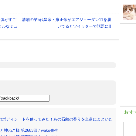
連弾がすご
清朝の第5代皇帝・雍正帝がエアジョーダン11を履
カルなミュ
いてるとツイッターで話題に!!
おす
のボディシートを使ってみた！あの石鹸の香りを全身にまといた
ねこ様 第2683回 / wako先生