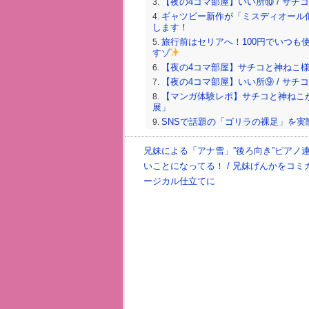
【夜の4コマ部屋】いい所⑩ / サチコと神
ギャツビー新作が「ミスディオール
します！
旅行前はセリアへ！100円でいつも
すゾ
【夜の4コマ部屋】サチコと神ねこ様 / 
【夜の4コマ部屋】いい所⑨ / サチコと神
【マンガ体験レポ】サチコと神ねこが
展」
SNSで話題の「ゴリラの裸足」を実
るのかな〜？
【夜の4コマ部屋】スタート① / サチコ
兄妹による「アナ雪」”後ろ向き”ピアノ
いことになってる！ / 兄妹げんかをコミ
ージカル仕立てに