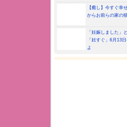
【癒し】今すぐ幸せに
からお前らの家の猫
「妊娠しました」
「妊すぐ」6月13
よ