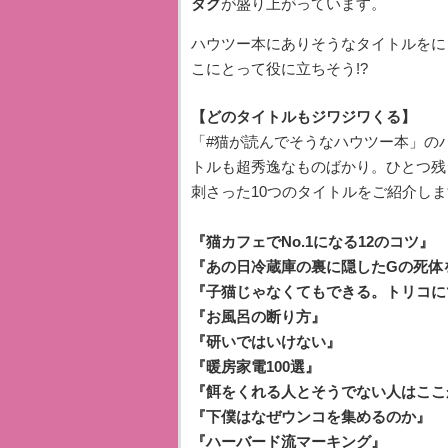
タグ
が盛り上がっています。
ハウツー本にありそうなタイトルをに
こにとって役に立ちそう!?
【どのタイトルもジワジワくる】
「#猫が読んでそうなハウツー本」の
トルも超秀逸なものばかり。ひとつ残
刺さった10つのタイトルをご紹介しま
『猫カフェでNo.1になる12のコツ』
『あの日冷蔵庫の裏に隠したGの死
『子猫じゃなくてもできる。トリコに
『お風呂の断り方』
『研いではいけない』
『暖房家電100選』
『餌をくれる人とそうでない人はここ
『下僕はなぜウンコを集めるのか』
『ハーバード流マーキング』