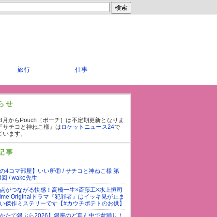
旅行
仕事
らせ
年8月からPouch［ポーチ］は不定期更新となりま
『サチコと神ねこ様』は
ロケットニュース24
で
ています。
記事
の4コマ部屋】いい所⑪ / サチコと神ねこ様 第
3回 / wako先生
点がつながる快感！高橋一生×斎藤工×水上恒司
rime Originalドラマ『犯罪者』はイッキ見が止ま
い傑作ミステリーです【#カウチポテトのお供】
かたで銀ぶら2026】銀座のど真ん中で盆踊り！