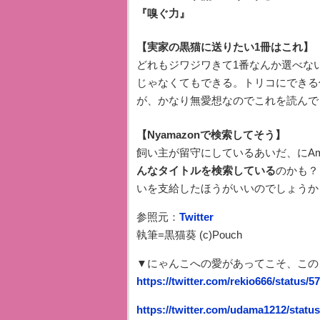
『嗅ぐ力』
【実家の黒猫に送りたい1冊はこれ】
どれもジワジワきて1番なんか選べな
じゃなくてもできる。トリコにできる
が、かなり無愛想なのでこれを読んで
【Nyamazonで検索してそう】
飼い主が留守にしているあいだ、にAm
んなタイトルを検索している
のかも？
いを支給したほうがいいのでしょうか
参照元：
Twitter
執筆=黒猫葵 (c)Pouch
▼にゃんこへの愛があってこそ、この
https://twitter.com/rekio666/status/
https://twitter.com/udama1212/stat