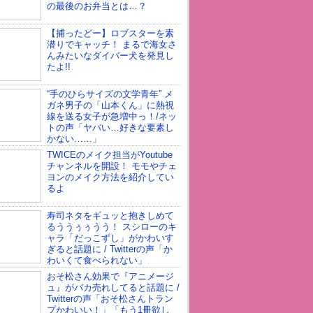
の最後のお弁当とは…？
【捕ったどー】ロブスターを素
潜りでキャッチ！ まるで海女さ
んみたいなダイバー犬を発見し
たよ!!
“手のひらサイズの文学青年” メ
ガネ男子の「山本くん」に熱視
線を送る女子が急増中っ！/ネッ
トの声「ヤバい…好きな要素し
かない……」
TWICEのメイク担当がYoutube
チャンネルを開設！ モモやチェ
ヨンのメイク方法を紹介してい
るよ
寿司ネタをギュッと抱きしめて
るううぅぅうう！ スシローのキ
ャラ「だっこずし」がかわいす
ぎると話題に / Twitterの声「か
わいくて食べられない」
おそ松さん効果で『アニメージ
ュ』がバカ売れしてると話題に /
Twitterの声「おそ松さんトラン
プかわいい！」「もう1冊欲し