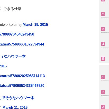
にできる仕草
orkoftime)
March 18, 2015
/578090764548243456
status/575696601072594944
そうなハウツー本
2015
status/578092025985114113
status/578090534335467520
んでそうなハウツー本
)
March 11, 2015