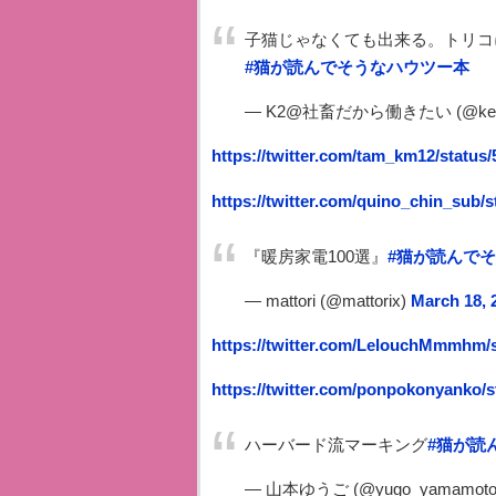
子猫じゃなくても出来る。トリコ
#猫が読んでそうなハウツー本
— K2@社畜だから働きたい (@kentw
https://twitter.com/tam_km12/status
https://twitter.com/quino_chin_sub/
『暖房家電100選』
#猫が読んで
— mattori (@mattorix)
March 18, 
https://twitter.com/LelouchMmmhm/
https://twitter.com/ponpokonyanko/
ハーバード流マーキング
#猫が読
— 山本ゆうご (@yugo_yamamoto