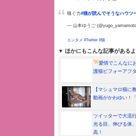
嗅ぐ力
#猫が読んでそうなハウツ
— 山本ゆうご (@yugo_yamamoto
エンタメ
#
Twitter
#
猫
ほかにもこんな記事があるよ
愛情でこんなに
護猫ビフォーアフ
【マシュマロ猫に
動画がかわゆい！
ツイッターで大流
光る目、伸びる体
高！