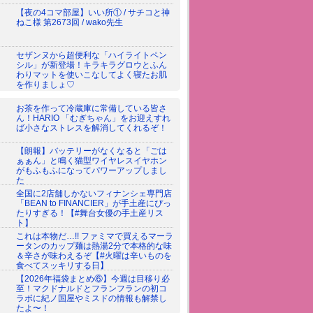
【夜の4コマ部屋】いい所① / サチコと神
ねこ様 第2673回 / wako先生
セザンヌから超便利な「ハイライトペン
シル」が新登場！キラキラグロウとふん
わりマットを使いこなしてよく寝たお肌
を作りましょ♡
お茶を作って冷蔵庫に常備している皆さ
ん！HARIO 「むぎちゃん」をお迎えすれ
ば小さなストレスを解消してくれるぞ！
【朗報】バッテリーがなくなると「ごは
ぁぁん」と鳴く猫型ワイヤレスイヤホン
がもふもふになってパワーアップしまし
た
全国に2店舗しかないフィナンシェ専門店
「BEAN to FINANCIER」が手土産にぴっ
たりすぎる！【#舞台女優の手土産リス
ト】
これは本物だ…!! ファミマで買えるマーラ
ータンのカップ麺は熱湯2分で本格的な味
＆辛さが味わえるぞ【#火曜は辛いものを
食べてスッキリする日】
【2026年福袋まとめ⑥】今週は目移り必
至！マクドナルドとフランフランの初コ
ラボに紀ノ国屋やミスドの情報も解禁し
たよ〜！