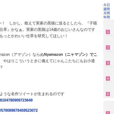
今日
週間
月間
年間
い！ しかし、敢えて実家の黒猫に送るとしたら、『子猫
仕草』かなぁ。実家の黒猫は14歳のおじいさんなのです
もっとかわいい仕草を研究してほしい！
azon（アマゾン）ならぬ
Nyamazon（ニャマゾン）でこ
 やはりこういうときに備えてにゃんこたちにもお小遣
？
ような名作ツイートが生まれるのです
578104780909723649
us/578089878459523072