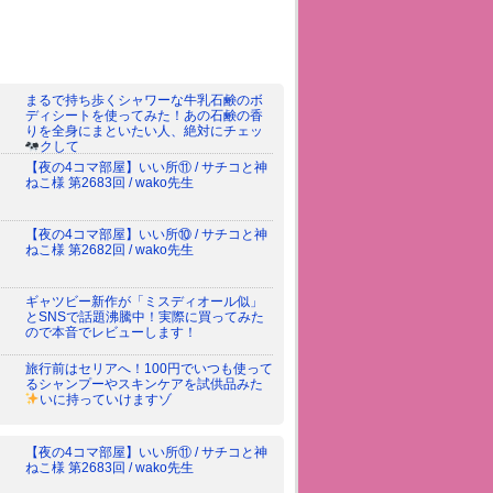
まるで持ち歩くシャワーな牛乳石鹸のボ
ディシートを使ってみた！あの石鹸の香
りを全身にまといたい人、絶対にチェッ
クして
【夜の4コマ部屋】いい所⑪ / サチコと神
ねこ様 第2683回 / wako先生
【夜の4コマ部屋】いい所⑩ / サチコと神
ねこ様 第2682回 / wako先生
ギャツビー新作が「ミスディオール似」
とSNSで話題沸騰中！実際に買ってみた
ので本音でレビューします！
旅行前はセリアへ！100円でいつも使って
るシャンプーやスキンケアを試供品みた
いに持っていけますゾ
【夜の4コマ部屋】いい所⑪ / サチコと神
ねこ様 第2683回 / wako先生