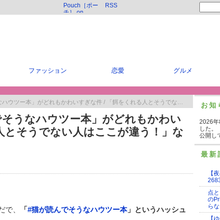
Pouch［ポー
RSS
チ］ on
Twitter
ファッション
恋愛
グルメ
ー本」がどれもかわいすぎな件 / 「餌をくれる人とそうでない人はここが違う！」など
お知
でそうなハウツー本」がどれもかわい
2026
した。
る人とそうでない人はここが違う！」な
公開し
最新
【夜
268
点と
のP
らな
いだで、
「
#猫が読んでそうなハウツー本
」というハッシュ
【ゆ