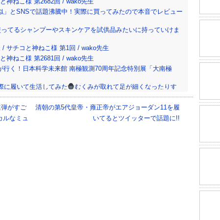
ねこ様 第2682回 / wako先生
似」とSNSで話題沸騰中！実際に買ってみたので本音でレビュー
使ってるシャンプーやスキンケアを試供品みたいに持っていけま
サチコと神ねこ様 第1回 / wako先生
ねこ様 第2681回 / wako先生
行く！日本科学未来館 南極観測70周年記念特別展「大南極
際に履いて生活してみた
むくみが取れて足が細くなったりす
と神ねこ様 第2657回 / wako先生
連弾がすご
清朝の第5代皇帝・雍正帝がエアジョーダン11を履
カルなミュ
いてるとツイッターで話題に!!