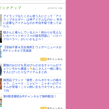
ピックアップ
picked by
logly
アイラップをたくさん使う人にとって「アイ
ラップホルダー」は神アイテムなのか→ 本当
に必要なアイテムなのか半信半疑で使ってみ
たら…
猫さんと暮らしている人〜！終わりが見えな
いカーペットやソファの猫毛問題に「パクパ
クローラー」がいいかもよ〜！
【登録不要＆完全無料】ウェザーニュースが
Rチャンネルで見放題
広告
Rチャンネル
愛猫のおひげを見せびらかせるチャームがフ
ェリシモから爆誕ッ
ねこさんと一緒に暮ら
す人にぴったりなアイテムまとめ
猫用品ブランド「猫壱」からポケモンの猫キ
ャラ、ニャース・ニャビー・ニャオハのアイ
テムが登場！こりゃ飼い主もウキウキしちゃ
うね
第8期清麗戦をRチャンネルで無料配信！
広告
Rチャンネル