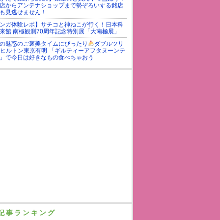
店からアンテナショップまで勢ぞろいする銘店
も見逃せません！
ンガ体験レポ】サチコと神ねこが行く！日本科
来館 南極観測70周年記念特別展「大南極展」
の魅惑のご褒美タイムにぴったり
ダブルツリ
yヒルトン東京有明 「ギルティーアフタヌーンテ
」で今日は好きなもの食べちゃおう
記事ランキング