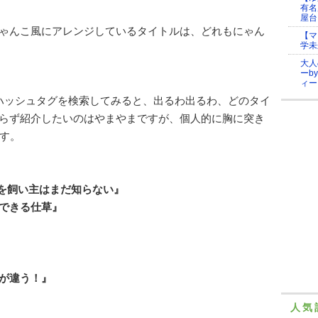
有名
屋台
ゃんこ風にアレンジしているタイトルは、どれもにゃん
【マ
学未
大人
ーb
ィー
ハッシュタグを検索してみると、出るわ出るわ、どのタイ
らず紹介したいのはやまやまですが、個人的に胸に突き
す。
体を飼い主はまだ知らない』
できる仕草』
が違う！』
人気