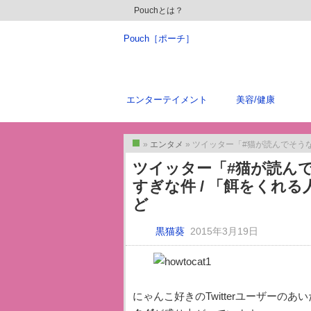
Pouchとは？
Pouch［ポーチ］
エンターテイメント
美容/健康
»
エンタメ
» ツイッター「#猫が読んでそうなハウツ
トップ
ツイッター「#猫が読ん
すぎな件 / 「餌をくれ
ど
黒猫葵
2015年3月19日
にゃんこ好きのTwitterユーザーのあ