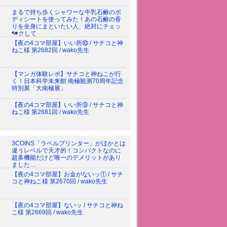
まるで持ち歩くシャワーな牛乳石鹸のボ
ディシートを使ってみた！あの石鹸の香
りを全身にまといたい人、絶対にチェッ
クして
【夜の4コマ部屋】いい所⑩ / サチコと神
ねこ様 第2682回 / wako先生
【マンガ体験レポ】サチコと神ねこが行
く！日本科学未来館 南極観測70周年記念
特別展「大南極展」
【夜の4コマ部屋】いい所⑨ / サチコと神
ねこ様 第2681回 / wako先生
3COINS「ラベルプリンター」がほかとは
違うレベルで天才的！コンパクトなのに
超多機能だけど唯一のデメリットがあり
ました…
【夜の4コマ部屋】お金がないッ① / サチ
コと神ねこ様 第2670回 / wako先生
【夜の4コマ部屋】ないッ / サチコと神ね
こ様 第2669回 / wako先生