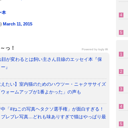
ー本
)
March 11, 2015
～っ！
Powered by
logly lift
お顔が変わるとは
飼い主さん目線のエッセイ本『保
ター』
教えたい】室内猫のためのハウツー・ニャクササイズ
「ウォームアップが1番よかった」の声も
行中「#ねこの写真ヘタクソ選手権」が面白すぎる！
、ブレブレ写真…どれも味ありすぎで猫はやっぱり最