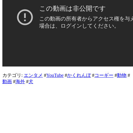
カテゴリ:
エンタメ
#
YouTube
#
かくれんぼ
#
コーギー
#
動物
#
動画
#
海外
#
犬