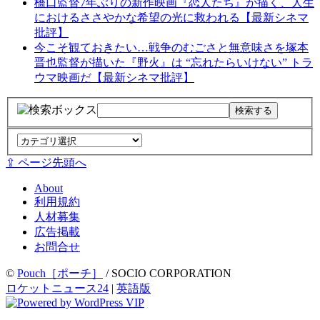
橋口監督7年ぶりの新作映画『恋人たち』が描く、人生
におけるささやかな希望の光に救われる【最新シネマ
批評】
今こそ観ておきたい…戦争のむごさと無意味さを塚本
晋也監督が描いた『野火』は “忘れたらいけない” トラ
ウマ映画だ【最新シネマ批評】
⇪ ページ先頭へ
About
利用規約
人材募集
広告掲載
お問合せ
©
Pouch［ポーチ］
/ SOCIO CORPORATION
ロケットニュース24
|
英語版