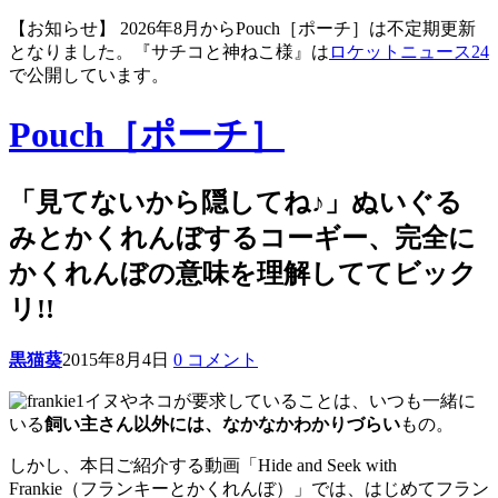
【お知らせ】 2026年8月からPouch［ポーチ］は不定期更新
となりました。『サチコと神ねこ様』は
ロケットニュース24
で公開しています。
Pouch［ポーチ］
「見てないから隠してね♪」ぬいぐる
みとかくれんぼするコーギー、完全に
かくれんぼの意味を理解しててビック
リ!!
黒猫葵
2015年8月4日
0 コメント
イヌやネコが要求していることは、いつも一緒に
いる
飼い主さん以外には、なかなかわかりづらい
もの。
しかし、本日ご紹介する動画「Hide and Seek with
Frankie（フランキーとかくれんぼ）」では、はじめてフラン