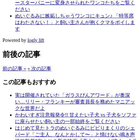
ースターバニーに変身させられたワンコたちをご覧く
ださい
ぬいぐるみに嫉妬しちゃうワンコにキュン♪ 「特等席
はわたさない！」と飼い主さんが抱くクマをポイしま
す
Powered by
logly lift
前後の記事
前の記事 »
« 次の記事
この記事もおすすめ
実は開催されていた「ガラスびんアワード」が奥深
い…リリー・フランキーが審査員長を務めたマニアッ
クな世界だよ
かわいすぎ注意報発令!! 甘えたい子犬 vs 子犬をソファ
に座らせたい飼い主の一部始終をご覧ください
はじめて見たトラのぬいぐるみにビビりまくりのシェ
パード「ご主人、なんとかして〜」と情けない鳴き声