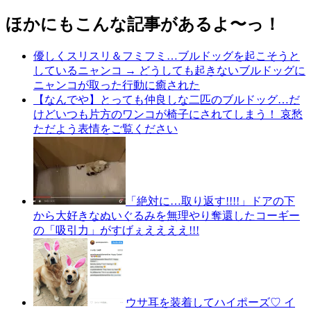
ほかにもこんな記事があるよ〜っ！
優しくスリスリ＆フミフミ…ブルドッグを起こそうと
しているニャンコ → どうしても起きないブルドッグに
ニャンコが取った行動に癒された
【なんでや】とっても仲良しな二匹のブルドッグ…だ
けどいつも片方のワンコが椅子にされてしまう！ 哀愁
ただよう表情をご覧ください
「絶対に…取り返す!!!!」ドアの下
から大好きなぬいぐるみを無理やり奪還したコーギー
の「吸引力」がすげぇええええ!!!
ウサ耳を装着してハイポーズ♡ イ