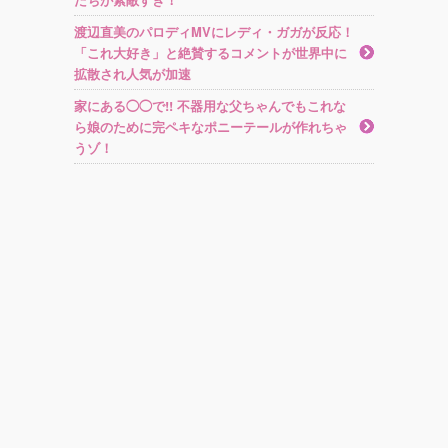
渡辺直美のパロディMVにレディ・ガガが反応！
「これ大好き」と絶賛するコメントが世界中に
拡散され人気が加速
家にある◯◯で!! 不器用な父ちゃんでもこれな
ら娘のために完ペキなポニーテールが作れちゃ
うゾ！