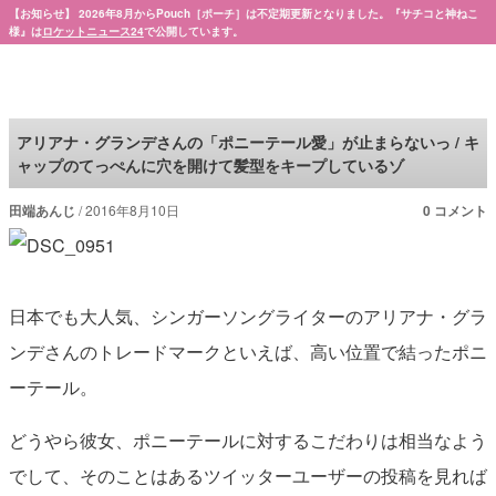
【お知らせ】 2026年8月からPouch［ポーチ］は不定期更新となりました。『サチコと神ねこ
様』は
ロケットニュース24
で公開しています。
Pouch［ポーチ］
アリアナ・グランデさんの「ポニーテール愛」が止まらないっ / キ
ャップのてっぺんに穴を開けて髪型をキープしているゾ
田端あんじ
2016年8月10日
0 コメント
日本でも大人気、シンガーソングライターのアリアナ・グラ
ンデさんのトレードマークといえば、高い位置で結ったポニ
ーテール。
どうやら彼女、ポニーテールに対するこだわりは相当なよう
でして、そのことはあるツイッターユーザーの投稿を見れば