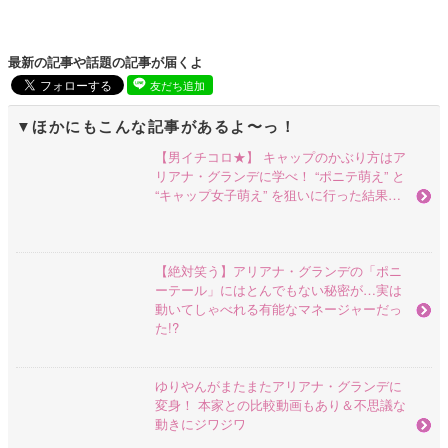
最新の記事や話題の記事が届くよ
友だち追加
ほかにもこんな記事があるよ〜っ！
【男イチコロ★】 キャップのかぶり方はア
リアナ・グランデに学べ！ “ポニテ萌え” と
“キャップ女子萌え” を狙いに行った結果…
【絶対笑う】アリアナ・グランデの「ポニ
ーテール」にはとんでもない秘密が…実は
動いてしゃべれる有能なマネージャーだっ
た!?
ゆりやんがまたまたアリアナ・グランデに
変身！ 本家との比較動画もあり＆不思議な
動きにジワジワ