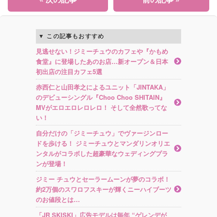
この記事もおすすめ
見逃せない！ジミーチュウのカフェや『かもめ
食堂』に登場したあのお店…新オープン＆日本
初出店の注目カフェ5選
赤西仁と山田孝之によるユニット「JINTAKA」
のデビューシングル『Choo Choo SHITAIN』
MVがエロエロレロレロ！ そして全然歌ってな
い！
自分だけの「ジミーチュウ」でヴァージンロー
ドを歩ける！ ジミーチュウとマンダリンオリエ
ンタルがコラボした超豪華なウェディングプラ
ンが登場！
ジミー チュウとセーラームーンが夢のコラボ！
約2万個のスワロフスキーが輝くニーハイブーツ
のお値段とは…
「JR SKISKI」広告モデルは毎年 “ゲレンデが