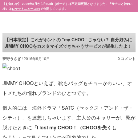
【お知らせ】 2026年8月からPouch［ポーチ］は不定期更新となりました。『サチコと神ねこ
様』は
ロケットニュース24
で公開しています。
Pouch［ポーチ］
【日本限定】これがホントの “my CHOO” じゃない？ 自分好みに
JIMMY CHOOをカスタマイズできちゃうサービスが誕生したよ！
夢野うさぎ
2016年9月10日
0 コメント
JIMMY CHOOといえば、靴もバッグもチョーかわいい、オ
トメたちの憧れブランドのひとつです。
個人的には、海外ドラマ「SATC（セックス・アンド・ザ・
シティ）」を連想しちゃいます。主人公のキャリーが、靴が
脱げたときに
「I lost my CHOO！（CHOOを失くし
た！）」
って叫んでいたのが印象的でした。