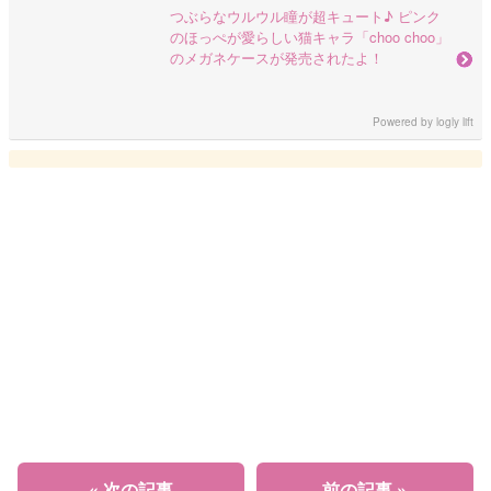
つぶらなウルウル瞳が超キュート♪ ピンク
のほっぺが愛らしい猫キャラ「choo choo」
のメガネケースが発売されたよ！
Powered by
logly lift
« 次の記事
前の記事 »