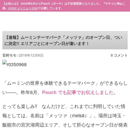
【お知らせ】 2026年8月からPouch［ポーチ］は不定期更新となりました。『サチコと神ねこ
様』は
ロケットニュース24
で公開しています。
Pouch［ポーチ］
【速報】ムーミンテーマパーク「メッツァ」のオープン日、つい
に決定!! エリアごとにオープン日が違います！
百村モモ
2016年12月6日
0 コメント
「ムーミンの世界を体験できるテーマパーク」ができるらし
い——。昨年6月、
Pouch でも記事でお伝えしました
。
とっても楽しみ!! なんだけど、これまでに判明していた情
報としては、名前は「メッツァ（metsä）」。場所は埼玉・
飯能市の宮沢湖周辺エリア、そして肝心なオープン日が発表