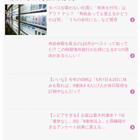
タバコを吸わない社員に「有休を付与」は
アリ？ ナシ？ 「有給あっても使えるかどう
かは別」「うちの会社にも」など賛否
有給休暇を取るのは6月がベストって知って
た!? この時期海外旅行がお得になる3つの理
由があるらしい！
【いいな】今年のGWは「5月1日＆2日に休
みを取れば」9連休♪ 4人に1人が休日取得を
計画中なんだって
【シビアすぎる】お盆は最大何連休？ 1位
「連休なし」2位「8連休以上」と両極端す
ぎるアンケート結果に震える…