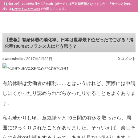
【お知らせ】 2026年8月からPouch［ポーチ］は不定期更新となりました。『サチコと神ねこ
様』は
ロケットニュース24
で公開しています。
Pouch［ポーチ］
【悲報】有給休暇の消化率、日本は世界最下位だったでござる / 消
化率100％のフランス人はどう思う？
sweetsholic
2017年2月22日
0 コメント
有給休暇は労働者の権利……とはいうけれど、実際には申請
しにくかったり認められづらかったりすることもよくありま
す。
私も若かりし頃、意気揚々と10日間の有休を取ったら、周
囲にびっくりされたことがありました。そういえば、楽しそ
うに有休の申請をする人って、あまり見ない気がしますよ