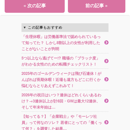
« 次の記事
前の記事 »
この記事もおすすめ
「生理休暇」は労働基準法で認められているっ
て知ってた？ しかし8割以上の女性が利用した
ことがないことが判明
5つ以上なら逃げてー!? 職場の「ブラック度」
がわかる女性のための転職チェックリスト！
2025年のゴールデンウィークは飛び石連休！が
んばれば長期休暇！近場も遠方もどこに行くか
悩むならとりあえずこれみて！
2026年の祝日はいつ？連休はどれくらいあるわ
け？→3連休以上が計8回・GWは最大12連休、
そして年末年始は…
【知ってる？】「企業戦士」や「モーレツ社
員」って何なのソレ？ 若者にとっての「働くっ
て何？」を調査した結果…