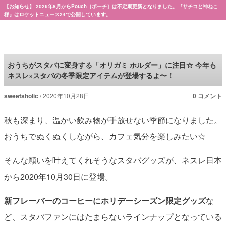
【お知らせ】 2026年8月からPouch［ポーチ］は不定期更新となりました。『サチコと神ねこ
様』は
ロケットニュース24
で公開しています。
Pouch［ポーチ］
おうちがスタバに変身する「オリガミ ホルダー」に注目☆ 今年も
ネスレ×スタバの冬季限定アイテムが登場するよ〜！
sweetsholic
2020年10月28日
0 コメント
秋も深まり、温かい飲み物が手放せない季節になりました。
おうちでぬくぬくしながら、カフェ気分を楽しみたい☆
そんな願いを叶えてくれそうなスタバグッズが、ネスレ日本
から2020年10月30日に登場。
新フレーバーのコーヒーにホリデーシーズン限定グッズ
な
ど、スタバファンにはたまらないラインナップとなっている