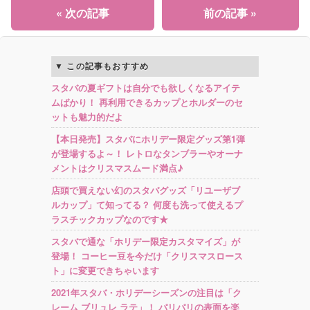
« 次の記事
前の記事 »
この記事もおすすめ
スタバの夏ギフトは自分でも欲しくなるアイテ
ムばかり！ 再利用できるカップとホルダーのセ
ットも魅力的だよ
【本日発売】スタバにホリデー限定グッズ第1弾
が登場するよ～！ レトロなタンブラーやオーナ
メントはクリスマスムード満点♪
店頭で買えない幻のスタバグッズ「リユーザブ
ルカップ」て知ってる？ 何度も洗って使えるプ
ラスチックカップなのです★
スタバで通な「ホリデー限定カスタマイズ」が
登場！ コーヒー豆を今だけ「クリスマスロース
ト」に変更できちゃいます
2021年スタバ・ホリデーシーズンの注目は「ク
レーム ブリュレ ラテ」！ パリパリの表面を楽