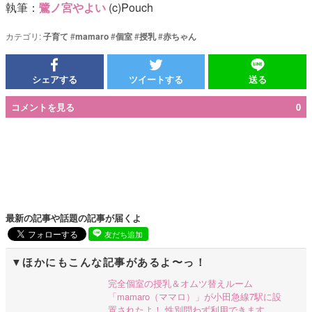
執筆：
鷺ノ宮やよい
(c)Pouch
カテゴリ:
子育て
#
mamaro
#
個室
#
授乳
#
赤ちゃん
シェアする
ツイートする
送る
コメントを見る
0
最新の記事や話題の記事が届くよ
友だち追加
ほかにもこんな記事があるよ〜っ！
完全個室の授乳＆オムツ替えルーム
「mamaro（ママロ）」が小田急線7駅に設
置されたよ！ 性別問わず利用できます