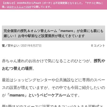
【お知らせ】 2026年8月からPouch［ポーチ］は不定期更新となりました。『サチコと神ねこ
様』は
ロケットニュース24
で公開しています。
Pouch［ポーチ］
完全個室の授乳＆オムツ替えルーム「mamaro」が企業にも親にも
嬉しい！ お寺や駅前など設置箇所が増えてきています
鷺ノ宮やよい
2021年6月27日
0 コメント
赤ちゃん連れのお出かけで気になることのひとつが、
授乳や
おむつ替えの場所
。
最近はショッピングセンターや公共施設などに専用のスペー
スの設置が増えていますが、その中でも今回ご紹介したいの
が
「mamaro」というベビーケアルーム
です。
畳1畳ほどのスペースに設置できるコンパクトさ＆可動式と