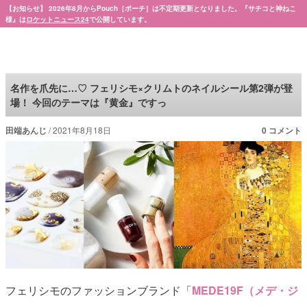
【お知らせ】 2026年8月からPouch［ポーチ］は不定期更新となりました。『サチコと神ねこ
様』は
ロケットニュース24
で公開しています。
Pouch［ポーチ］
名作を爪先に…♡ フェリシモ×クリムトのネイルシール第2弾が登
場！ 今回のテーマは『黄金』ですっ
田端あんじ
2021年8月18日
0 コメント
フェリシモのファッションブランド「
MEDE19F（メデ・ジ