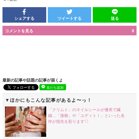
シェアする
ツイートする
送る
コメントを見る
0
最新の記事や話題の記事が届くよ
友だち追加
ほかにもこんな記事があるよ〜っ！
「クリムト」のネイルシールが優美で繊
細…「接吻」や「ユディトⅠ」といった名
作が指先を彩ります♡