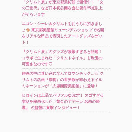
「クリムト展」が東京都美術館で開催中！ 「女
の三世代」など日本初公開を含む傑作25点以上
がそろいます
エゴン・シーレ＆クリムトをおうちに招きまし
ょ
東京都美術館ミュージアムショップで名画
をリアルな凹凸で表現したアートグッズをゲッ
ト！
『クリムト展』のグッズが素敵すぎると話題！
コラボで生まれた「クリムトネイル」も珠玉の
可愛さなのです♡
絵画の中に迷い込むなんてロマンチック…♡ ク
リムトの名画『接吻』の世界観が味わえるイル
ミネーションが「大塚国際美術館」に登場！
ヒロインは上品でパワフルな82才！ スゴすぎる
実話を映画化した『黄金のアデーレ 名画の帰
還』 の監督に直撃インタビュー！